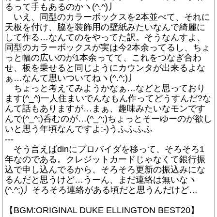
るって手もあるのかヽ(^.^)丿
いえ、同型のカラーボックスを2本並べて、それに
天板を付け、脇を装飾用の壁紙みたいなんで綺麗に
して作る…なんてのをやってた訳。そうなんすよ、
同型のカラーボックスが実は今2本余ってるし、ちょ
っと幅の広いのが1本余ってて、これをつなぎ合わ
せ、板を乗せると同じようにカウンタが出来るよな
ぁ…なんて思いついてねヽ(^.^;)丿
ちょっと考えてみようかなぁ…などと思っており
ます(^_^)一人住まいでんなもん作ってどうすんだ?な
んて話もありますが…まぁ、趣味みたいなモンです
んで(^_^;)呑むのが…(^_^;)ちょっとそーゆーのが欲し
いと思う年頃なんですよ:-)うふふふふ
---
そう言えばdinにプロバイダを移って、そろそろ1
年なのである。クレジットカードじゃなくて銀行振
込で申し込んでるから、そろそろ更新の振込みにな
るんだと思うけど…うーん、まだ連絡は無いなヽ
(^.^;)丿そろそろ連絡がある頃だと思うんだけど…
【BGM:ORIGINAL DUKE ELLINGTON BEST20】