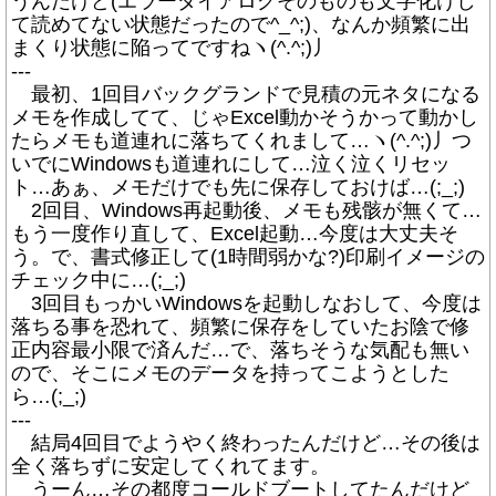
うんだけど(エラーダイアログそのものも文字化けし
て読めてない状態だったので^_^;)、なんか頻繁に出
まくり状態に陥ってですねヽ(^.^;)丿
---
最初、1回目バックグランドで見積の元ネタになる
メモを作成してて、じゃExcel動かそうかって動かし
たらメモも道連れに落ちてくれまして…ヽ(^.^;)丿つ
いでにWindowsも道連れにして…泣く泣くリセッ
ト…あぁ、メモだけでも先に保存しておけば…(;_;)
2回目、Windows再起動後、メモも残骸が無くて…
もう一度作り直して、Excel起動…今度は大丈夫そ
う。で、書式修正して(1時間弱かな?)印刷イメージの
チェック中に…(;_;)
3回目もっかいWindowsを起動しなおして、今度は
落ちる事を恐れて、頻繁に保存をしていたお陰で修
正内容最小限で済んだ…で、落ちそうな気配も無い
ので、そこにメモのデータを持ってこようとした
ら…(;_;)
---
結局4回目でようやく終わったんだけど…その後は
全く落ちずに安定してくれてます。
うーん…その都度コールドブートしてたんだけど