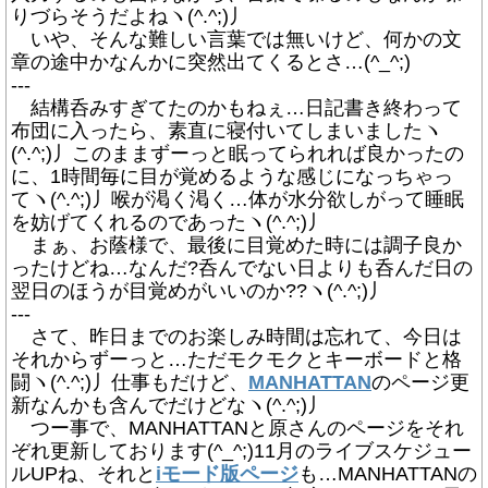
りづらそうだよねヽ(^.^;)丿
いや、そんな難しい言葉では無いけど、何かの文
章の途中かなんかに突然出てくるとさ…(^_^;)
---
結構呑みすぎてたのかもねぇ…日記書き終わって
布団に入ったら、素直に寝付いてしまいましたヽ
(^.^;)丿このままずーっと眠ってられれば良かったの
に、1時間毎に目が覚めるような感じになっちゃっ
てヽ(^.^;)丿喉が渇く渇く…体が水分欲しがって睡眠
を妨げてくれるのであったヽ(^.^;)丿
まぁ、お蔭様で、最後に目覚めた時には調子良か
ったけどね…なんだ?呑んでない日よりも呑んだ日の
翌日のほうが目覚めがいいのか??ヽ(^.^;)丿
---
さて、昨日までのお楽しみ時間は忘れて、今日は
それからずーっと…ただモクモクとキーボードと格
闘ヽ(^.^;)丿仕事もだけど、
MANHATTAN
のページ更
新なんかも含んでだけどなヽ(^.^;)丿
つー事で、MANHATTANと
原さん
のページをそれ
ぞれ更新しております(^_^;)11月のライブスケジュー
ルUPね、それと
iモード版ページ
も…MANHATTANの