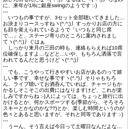
に、来年が1/6に銀座swingのようです :-)
---
いつもの事ですが、3セット全部聴いてきました…
お決まりコースっすねヽ(^.^;)丿すっかりお店の方に
も顔を覚えられているようで「いつもと同じ席
で…」と、ステージ寄りのところに案内されまし
てヽ(^.^;)丿ぐはぁ
しっかり来月の三田の時も、連絡もらえれば10席
位確保しますよ…などと…いや、もちろん洒落で言
われてるんだと思うけどヽ(^.^;)丿
---
でも、こうやって行きやすいお店があるのって嬉
しい事です、幸せな事ですヽ(^.^)丿そりゃもちろ
ん、ライブ聴いてお酒呑んでいれば、チャージもか
かるしそこそこの出費にはなりますけど、これが楽
しみですからね :-)人によっては、ちょっと旅行に出
かけるとか、何かスポーツする(季節がら、そろそろ
スキーとかなのかな??)とか、楽しむ時間というのが
色々とあると思いますが、それと同等であります :-)
---
うーん、そう言えば今日って土曜日なんだよな…