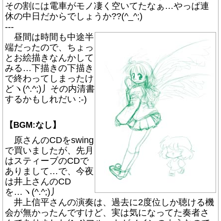
その割には電車がモノ凄く空いてたなぁ…やっぱ連
休の中日だからでしょうか??(^_^;)
---
昼間は時間も中途半
端だったので、ちょっ
とお絵描きなんかして
みる…下描きの下描き
で終わってしまったけ
どヽ(^.^;)丿その内清書
するかもしれだい :-)
【BGM:なし】
原さんのCDをswing
で買いましたが、先月
はスティーブのCDで
ありまして…で、今夜
は井上さんのCD
を…ヽ(^.^;)丿
井上信平さんの演奏は、過去に2度位しか聴ける機
会が無かったんですけど、実は気になってた奏者さ