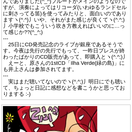
んでありました(^_^)フルートがメインのようなので
すが、演奏によってはリコーダ(いわゆるランドセル
に刺さってる笛)を使ってみたりと、面白いのであり
ますヽ(^.^)丿いや、それがまた感じが良くてヽ(^.^;)
丿小学校でもこういう吹き方教えればいいのに…っ
て感じか??(^_^;)
---
25日にCD発売記念のライブが銀座であるそうで
す。今夜は先行の先行でもって、一昨日プレスが終
わったばかりのCD販売があって、即購入とヽ(^.^;)丿
えーと、原さんの1stCD「Ilha Verde(緑の島)」に
も井上さんは参加されてます。
---
実はまだ聴いてないのでヽ(^.^;)丿明日にでも聴い
て、ちょっと日記に感想などを書こうかと思ってお
りまする :-)