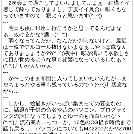
2次会まで過ごしてまいりまして…まぁ、結構イイ
感じで酔っておりますし、丁度イイ具合に眠くもな
っていますので…寝ようと思います(^_^;)
---
明日も夜に銀座に行こうかと思ってるんだよな
ぁ…抜けるかな?酒…(^_^;)
弱くなってんだか、なんだか判らないけど、最近
は一晩でアルコール抜けないよなぁ…やっぱ歳なん
でありましょうか??(^_^;)夜中に喉が渇いて水欲しさ
に目が覚めるような事も頻繁になっているしなぁヽ
(^.^;)丿いかんいかん
---
か〜このまま布団に入ってしまいたいんだが…ま
だちょっとやる事も残っているのでヽ(^.^;)丿残念な
がら…
---
しかし、絵描きがいっぱい集まっての宴会なの
に、話題が子供の命名や昔のパソコン、プログラミ
ングの話になってしまうとゆーのも面白いわなヽ
(^.^;)丿流石業界…っつーか、16色のCG描き時代まで
話も戻るし、パソコンについてもMZ2200とかMZ700