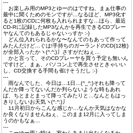
---
お楽しみ用のMP3とゆーのはですね、まぁ仕事の
最中に聞くためのモンですが…なるほど、MP3化す
ると1枚のCDに何枚も入れられますな…ほら、最近
CD-Rに記録したMP3なんかを再生できるCDプレー
ヤなんてのもあるじゃないっすか :-)
どん位入れられるかな〜なんてのもあって作って
みたんだけど…ぐは!手持ちのガーランドのCD(12枚)
が全部入ったかヽ(^.^;)丿さすがだねぇ…
かと言って、そのCDプレーヤを買う予定も無いん
ですけど、まぁ、パソコン上で再生させときゃいい
し、CD交換する手間も省けそうだし :-)
---
雨なんでした、今日は…1日…(^_^;)それも降って
んだか降ってないんだか判らないような時もあれ
ば、ちとまとまって降ってみたりと…なんともはっ
きりしないお天気ヽ(^.^;)丿
11月初日からこんな感じか…なんか天気はなかな
か良くなりませんねぇ、このまま12月に入ってしま
うのかもなぁ…
---