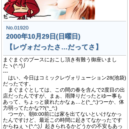
No.01920
2000年10月29日(日曜日)
【レヴォだったさ…だってさ】
まぐまぐのブースにおこし頂き有難う御座いまし
たヽ(^.^)丿
---
はい、今日はコミックレヴォリューション28(池袋)
だったです。
まぐまぐとしては、この間の春を含んで2度目の出
店だったんですが、まぁ、雨降りだったとゆー事も
あって、ちょっと疲れたかなぁ…と(^_^;)つーか、体
力弱ってたかな??(^_^;)
つーか、朝8:00前には家を出てないといけなかっ
たんですけど、最近この時間に起きてなかったです
からねぇヽ(^.^;)丿起きられるかどうかの不安もあっ