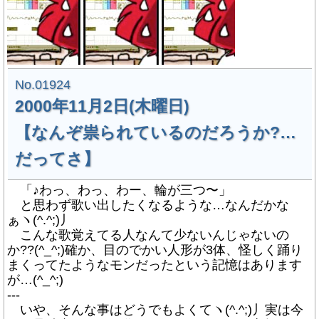
No.01924
2000年11月2日(木曜日)
【なんぞ祟られているのだろうか?…
だってさ】
「♪わっ、わっ、わー、輪が三つ〜」
と思わず歌い出したくなるような…なんだかな
ぁヽ(^.^;)丿
こんな歌覚えてる人なんて少ないんじゃないの
か??(^_^;)確か、目のでかい人形が3体、怪しく踊り
まくってたようなモンだったという記憶はあります
が…(^_^;)
---
いや、そんな事はどうでもよくてヽ(^.^;)丿実は今