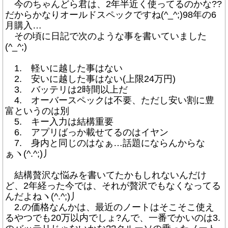
今のちゃんどら君は、2年半近く使ってるのかな??
だからかなりオールドスペックですね(^_^;)98年の6
月購入…
その頃に日記で次のような事を書いていました
(^_^;)
1. 軽いに越した事はない
2. 安いに越した事はない(上限24万円)
3. バッテリは2時間以上だ
4. オーバースペックは不要、ただし安い割に豊
富というのは別
5. キー入力は結構重要
6. アプリばっか載せてるのはイヤン
7. 身内と同じのはなぁ…話題にならんからな
ぁヽ(^.^;)丿
結構贅沢な悩みを書いてたかもしれないんだけ
ど、2年経った今では、それが贅沢でもなくなってる
んだよねヽ(^.^;)丿
2.の価格なんかは、最近のノートはそこそこ使え
るやつでも20万以内でしょ?んで、一番でかいのは3.