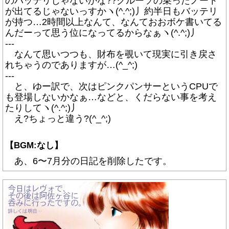
のバッテリじゃないかな??クルーソの乗ったノート
が出てるじゃないっすかヽ(^.^;)丿約半日もバッテリ
が持つ…2時間以上なんて、なんておおボケ書いてる
んだーって思う位になってるからなぁヽ(^.^;)丿
---
なんて思いつつも、財布を覗いて現実に引き戻さ
れちゃうのでありますが…(^_^;)
---
と、ゆー訳で、次はピンクパンサーというCPUで
も登場しないかなぁ…などと、くだらない事を考え
たりしてヽ(^.^;)丿
え?ちょっと違う?(^_^;)
【BGM:なし】
あ、6〜7月分の日記を削除したです。