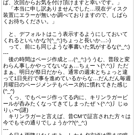
ば、次回からお気を付け頂けますと幸いです。」
「本当に申し訳ありませんでした…現在ディスク
装置にエラーが無いか調べておりますので、しばら
くお待ちください。」
と、デフォルトはこう表示するようにしておいて
くれるといいかな?(^_^;)ちょっと長いか…:-)
って、前にも同じような事書いた気がするな(^_^;)
---
後の時間はページ作成と…(^_^;)ううむ、普段と変
わらん事しかやってないなぁ…ちぇーヽ(^.^;)丿ただ
まぁ、明日が祭日だから、通常の週末とちょっと違
って1日先行で事を進めているからな…だんだん毎週
月曜日のページメンテもペース的に慣れてきた感じ
(^_^)
くっ、でもページ作ってる内に、キリンラガービ
ールが呑みたくなってきてしまったぜヽ(^.^;)丿じゅ
りぃ〜(謎)
キリンラガーと言えば、昔CMで証言された方々は
今でもその通りでしょうか??(^_^;)
---