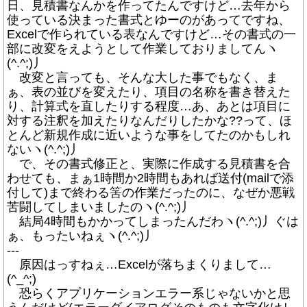
日、見積書なんかを作ってたんですけど…去年から
使っている決まった書式とゆーのがあってですね、
Excelで作られている表なんですけど…その書式の一
部に改変をえようとして作業しておりましてんヽ
(^.^;)丿
改変と言っても、そんな大した事でもなく、ま
ぁ、表の並びを変えたり、項目の名称を書き替えた
り、計算式を直したりする程度…あ、あとは項目に
対する注釈を加えたりなんだりしたかな??って、ほ
とんど新規作成に近いような事をしてたのかもしれ
ないヽ(^.^;)丿
で、その書式修正と、実際に作成する見積書を合
わせても、まぁ1時間か2時間もあれば送付(mailで添
付して)まで終わる筈の作業だったのに、なぜか悪戦
苦闘してしまいましたのヽ(^.^;)丿
結局4時間もかかってしまったんだわヽ(^.^;)丿ぐは
ぁ、もったいねぇヽ(^.^;)丿
---
原因はっすねぇ…Excelが落ちまくりまして…
(^_^;)
恐らくアプリケーションエラー系じゃないかと思