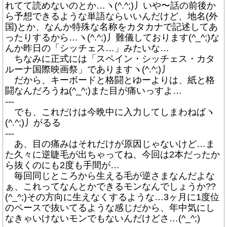
れてて読めないのとか…ヽ(^.^;)丿いや〜話の前後か
ら予想できるような単語ならいいんだけど、地名(外
国)とか、なんか特殊な名称をカタカナで記述してあ
ったりするから…ヽ(^.^;)丿難儀しております(^_^;)な
んか昨日の「シッチェス…」みたいな…
ちなみに正式には「スペイン・シッチェス・カタ
ルーナ国際映画祭」でありますヽ(^.^;)丿
だから、キーボードと格闘とゆーよりは、紙と格
闘なんだろうね(^_^;)また目が痛いっすよ…
---
でも、これだけは今晩中に入力してしまわねばヽ
(^.^;)丿がるる
---
あ、目の痛みはそれだけが原因じゃないけど…ま
た久々に逆睫毛が出ちゃってね、今回は2本だったか
ら抜くのにも2度も手間が…
毎回同じところから生える毛が逆さまなんだよな
ぁ、これってなんとかできるモンなんでしょうか??
(^_^;)その方向に生えなくするような…3ヶ月に1度位
のペースで抜いてるような感じだから、年中気にし
なきゃいけないモンでもないんだけどさ…(^_^;)