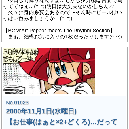
今日も雨降りなんすよ…しかも夕方頃は雷まで鳴
っててねぇ…(^_^;)明日は大丈夫なのかしらん??
久々に身内系宴会あるので〜そん時にビールはい
っぱい呑みましょうか…(^_^;)
【BGM:Art Pepper meets The Rhythm Section】
まぁ、結構お気に入りの1枚だったりします(^_^;)
No.01923
2000年11月1日(水曜日)
【お仕事(はぁと×2+どくろ)…だって