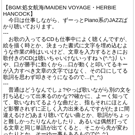
【BGM:処女航海/MAIDEN VOYAGE・HERBIE
HANCOCK】
今日は仕事しながら、ずーっとPiano系のJAZZば
かり聴いております。
---
お歌の入ってるCDも仕事中によく聴くんですが、
絵を描く時とか、決まった書式に文字を埋め込むよ
うな作業の時はいいけど、文章を入力するときにお
歌付きのCDは聴いちゃいけないっすねヽ(^.^;)丿い
や、口が勝手に動くから…口が動くと叩いてるキー
が入力すべき文章の文字ではなく、その口にしてる
歌詞を思わず叩きそうになるので…(^_^;)
---
普通はどうなんでしょ?やっぱ歌いながら別の文を
打ち込むって出来るのかな??確かに、よーく知って
て、歌いなれてるような曲だと、指もそれにほとん
ど影響されずに正しく入力出来るんですが(たまに間
違えるけど)あまり聴いてない曲とか、歌詞がちょっ
と難しかったりなんかしたり、あるいは偶然打って
る文章と同じ単語が出てくると、そこから先が変わ
ったりとか…そーゆー事もあるもので(^_^;)