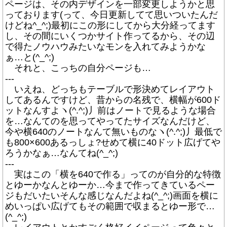
ページは、その内デザインを一部変更しようかと思
っております(って、今日更新してて思いついたんだ
けどね^_^;)最初にこの形にしてから大分経ってます
し、その間にいくつかサイト作ってるから、その辺
で得たノウハウみたいなモンを入れてみようかな
ぁ…と(^_^;)
それと、こっちの自分ページも…
---
いえね、どっちもテーブルで形決めてレイアウト
してあるんですけど、昔からの名残で、横幅が600ド
ットなんすよヽ(^.^;)丿前はノートで見るような場合
を…なんてのを思ってやってたサイズなんだけど、
今や横640のノートなんて無いものなヽ(^.^;)丿最低で
も800×600あるっしょ?せめて横に40ドット広げてや
ろうかなぁ…なんてね(^_^;)
---
実はこの「横を640で作る」ってのが自分的な特徴
とゆーかなんとゆーか…今まで作ってきているペー
ジもだいたいそんな感じなんだよね(^_^;)画面を横に
めいっぱい広げてもその範囲で収まるとゆー形で…
(^_^;)