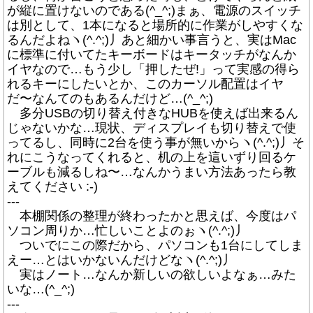
が縦に置けないのである(^_^;)まぁ、電源のスイッチ
は別として、1本になると場所的に作業がしやすくな
るんだよねヽ(^.^;)丿あと細かい事言うと、実はMac
に標準に付いてたキーボードはキータッチがなんか
イヤなので…もう少し「押したぜ!」って実感の得ら
れるキーにしたいとか、このカーソル配置はイヤ
だ〜なんてのもあるんだけど…(^_^;)
多分USBの切り替え付きなHUBを使えば出来るん
じゃないかな…現状、ディスプレイも切り替えで使
ってるし、同時に2台を使う事が無いからヽ(^.^;)丿そ
れにこうなってくれると、机の上を這いずり回るケ
ーブルも減るしね〜…なんかうまい方法あったら教
えてください :-)
---
本棚関係の整理が終わったかと思えば、今度はパ
ソコン周りか…忙しいことよのぉヽ(^.^;)丿
ついでにこの際だから、パソコンも1台にしてしま
えー…とはいかないんだけどなヽ(^.^;)丿
実はノート…なんか新しいの欲しいよなぁ…みた
いな…(^_^;)
---