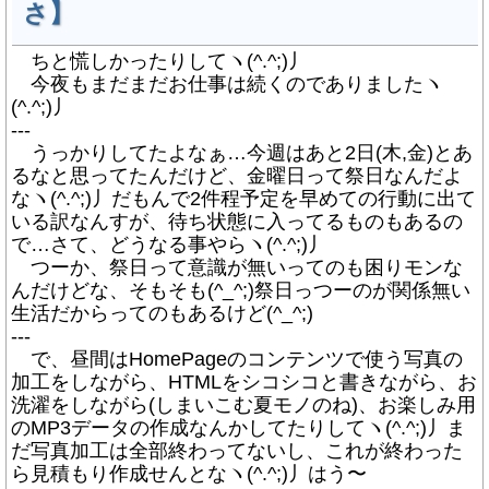
さ】
ちと慌しかったりしてヽ(^.^;)丿
今夜もまだまだお仕事は続くのでありましたヽ
(^.^;)丿
---
うっかりしてたよなぁ…今週はあと2日(木,金)とあ
るなと思ってたんだけど、金曜日って祭日なんだよ
なヽ(^.^;)丿だもんで2件程予定を早めての行動に出て
いる訳なんすが、待ち状態に入ってるものもあるの
で…さて、どうなる事やらヽ(^.^;)丿
つーか、祭日って意識が無いってのも困りモンな
んだけどな、そもそも(^_^;)祭日っつーのが関係無い
生活だからってのもあるけど(^_^;)
---
で、昼間はHomePageのコンテンツで使う写真の
加工をしながら、HTMLをシコシコと書きながら、お
洗濯をしながら(しまいこむ夏モノのね)、お楽しみ用
のMP3データの作成なんかしてたりしてヽ(^.^;)丿ま
だ写真加工は全部終わってないし、これが終わった
ら見積もり作成せんとなヽ(^.^;)丿はう〜