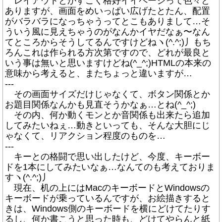
レイアウトとかすごく格好イイページって色々と
ありますが、画面をめいっぱい広げたとたん、配置
がバラバラになっちゃうってとこもありまして…そ
ういう風に見えちゃうのがなんかイヤだなぁ〜なん
てところからそうしてるんですけどねヽ(^.^;)丿もち
ろんこれは作られる方次第ですので、どれが最良と
いう事は無いと思いますけどね(^_^;)HTMLの本来の
意味から考えると、またちょっと違いますが…
---
その画面サイズだけじゃなくて、ボタン関係とか
お題目関係なんかも見直そうかなぁ…とね(^_^;)
その内、何か動くモンとか音関係も出来たら追加
してみたいねぇ…動きといっても、そんな大胆にじ
ゃなくて、リアクション程度のものを…
---
キーとの格闘で思い出したけど、今度、キーボー
ドを1本にしてみたいなぁ…なんてのも考えておりま
すヽ(^.^;)丿
現在、机の上にはMacのキーボードとWindowsの
キーボードが乗っているんですが、お絵描きすると
きは、Windows側のキーボードを横にどけてたりす
るし、何か書こうと思った時も、どけてやらんと紙