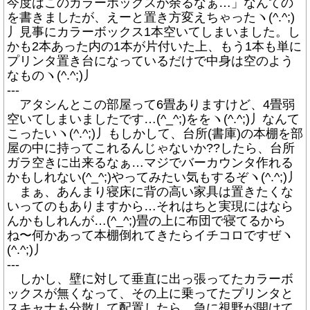
今度はこのカラーボックスが余るなぁ…」なんての
を書きましたが、えーと置き方変えちゃったヽ(^.^;)
丿見事にカラーボックス1本空いてしまいました。し
かも2本あった内の1本が片付いた上、もう1本も単に
プリンタ置き台になっているだけで中身は空のよう
なものヽ(^.^;)丿
---
アタシんとこの部屋って6畳ありますけど、4畳弱
空いてしまいましたです…(^_^;)ををヽ(^.^;)丿なんて
こったいヽ(^.^;)丿もしかして、台所(書庫)の本棚を部
屋の中に持ってこれるんじゃないか??したら、台所
ガラ空きに出来るなぁ…マジでバーカウンタ作れる
かもしれない(^_^;)やってみたい気もするぞヽ(^.^;)丿
まぁ、あんまり寝床に背の高い家具は置きたくな
いってのもありますから…それはちと実現にはなら
んかもしれんが…(^_^;)畳の上に布団で寝てるから
ね〜何かあって本棚倒れてきたらイチコロですぜヽ
(^.^;)丿
---
しかし、壁に対して垂直に出っ張ってたカラーボ
ックスが無くなって、その上に乗ってたプリンタと
スキャナも分散して配置したら、急に視野が開けて