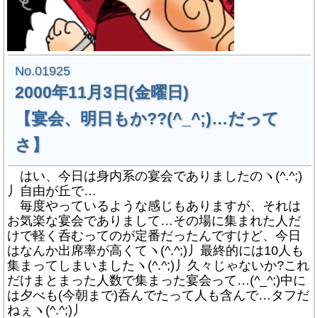
No.01925
2000年11月3日(金曜日)
【宴会、明日もか??(^_^;)…だって
さ】
はい、今日は身内系の宴会でありましたのヽ(^.^;)
丿自由が丘で…
毎度やっているような感じもありますが、それは
お気楽な宴会でありまして…その場に集まれた人だ
けで軽く呑むってのが定番だったんですけど、今日
はなんか出席率が高くてヽ(^.^;)丿最終的には10人も
集まってしまいましたヽ(^.^;)丿久々じゃないか?これ
だけまとまった人数で集まった宴会って…(^_^;)中に
は夕べも(今朝まで)呑んでたって人も含んで…タフだ
ねぇヽ(^.^;)丿