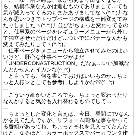
こーゆー雨ン時は、家からあまり出なくなるか
ら、結構作業なんかは進むものでありまして…でも
気が滅入ってくるのもまたありましてなヽ(^.^;)丿な
んか思いつきでトップページの構成を一部変えてみ
たりしましたヽ(^.^;)丿並びがちょっと変わってるの
と、仕事系のページをレギュラーメニューから外し
て独立させただけだけど…ついでにバナーなんかも
変えてみたりしてヽ(^.^;)丿
仕事ページをメニューから独立させてみたのはい
いけど、肝心な仕事ページがまだ
「UNDERCONASTRUCTION」だなぁ…いい加減な
んとかせんとイカンな(^_^;)
と言っても、何を書いておけばいいものか…ちょ
っと人様ンとこでも参考にしようかな??(^_^;)
---
こういう細かいところでも、ちょっと変わったり
なんかすると気分も入れ替わるものでして…
---
ちょっとした変化と言えば、今日、昼間にTVなん
かを見てたんですが、リフォーム関係な事をやって
る番組があってね、ちょっとそれを見入ってたんだ
けど、なるほど、カラーボックスでバーカウンタ作