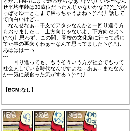
とか…FM-7にまで遡るからなぁヽ(^.^;)丿いや〜なん
せ平均年齢は30歳位だったんじゃないかな??(^_^;)や
っぱそゆーとこまで戻っちゃうよねヽ(^.^;)丿話して
て面白いけど…
なんせなぁ…干支でアタシなんかと一回り違う方
もおりましたし…上方向じゃないよ、下方向だよヽ
(^.^;)丿思わず、この間、高校の文化祭に行って感じ
てた事の再来くわぁ〜なんて思ってましたヽ(^.^;)丿
あはははーっ
---
一回り違っても、もうそういう方が社会でもって
社会人している時代なんですよね…あぁ…またなん
か一気に歳食った気がするヽ(^.^;)丿
【BGM:なし】