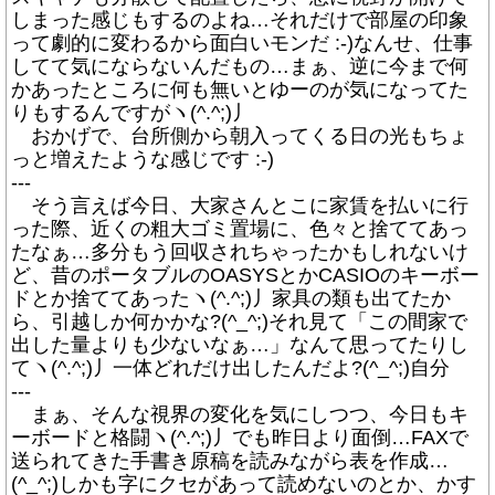
しまった感じもするのよね…それだけで部屋の印象
って劇的に変わるから面白いモンだ :-)なんせ、仕事
してて気にならないんだもの…まぁ、逆に今まで何
かあったところに何も無いとゆーのが気になってた
りもするんですがヽ(^.^;)丿
おかげで、台所側から朝入ってくる日の光もちょ
っと増えたような感じです :-)
---
そう言えば今日、大家さんとこに家賃を払いに行
った際、近くの粗大ゴミ置場に、色々と捨ててあっ
たなぁ…多分もう回収されちゃったかもしれないけ
ど、昔のポータブルのOASYSとかCASIOのキーボー
ドとか捨ててあったヽ(^.^;)丿家具の類も出てたか
ら、引越しか何かかな?(^_^;)それ見て「この間家で
出した量よりも少ないなぁ…」なんて思ってたりし
てヽ(^.^;)丿一体どれだけ出したんだよ?(^_^;)自分
---
まぁ、そんな視界の変化を気にしつつ、今日もキ
ーボードと格闘ヽ(^.^;)丿でも昨日より面倒…FAXで
送られてきた手書き原稿を読みながら表を作成…
(^_^;)しかも字にクセがあって読めないのとか、かす