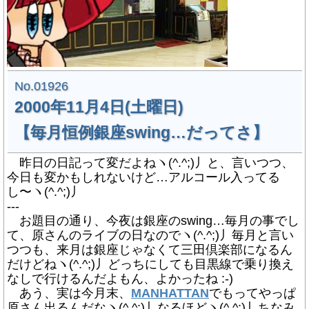
No.01926
2000年11月4日(土曜日)
【毎月恒例銀座swing…だってさ】
昨日の日記って変だよねヽ(^.^;)丿と、言いつつ、
今日も変かもしれないけど…アルコール入ってる
し〜ヽ(^.^;)丿
---
お題目の通り、今夜は銀座のswing…毎月の事でし
て、
原さん
のライブの日なのでヽ(^.^;)丿毎月と言い
つつも、来月は銀座じゃなくて三田倶楽部になるん
だけどねヽ(^.^;)丿どっちにしても目黒線で乗り換え
なしで行けるんだよもん、よかったね :-)
あう、実は今月末、
MANHATTAN
でもってやっぱ
原さん出るんだなヽ(^.^;)丿なるほどヽ(^.^;)丿ちなみ