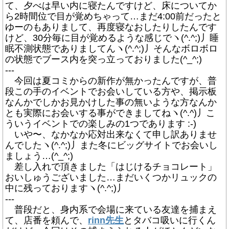
て、夕べは早い内に寝たんですけど、床についてか
ら2時間位で目が覚めちゃって…まだ4:00前だったと
ゆーのもありまして、再度寝なおしたりしたんです
けど、30分毎に目が覚めるような感じでヽ(^.^;)丿睡
眠不測状態でありましてんヽ(^.^;)丿そんなボロボロ
の状態でブース内を突っ立っておりました(^_^;)
---
今回は夏コミからの新作が無かったんですが、普
段この手のイベントでお会いしている方や、掲示板
なんかでしかお見かけした事の無いような方なんか
とも実際にお会いする事ができましてねヽ(^.^)丿こ
ういうイベントでの楽しみの1つであります :-)
いや〜、なかなか応対出来なくて申し訳ありませ
んでしたヽ(^.^;)丿また冬にビッグサイトでお会いし
ましょう…(^_^;)
差し入れで頂きました「はじけるチョコレート」
おいしゅうございました…まだいくつかリュックの
中に残っておりますヽ(^.^;)丿
---
普段だと、身内系で会場に来ている友達を捕まえ
て、店番を頼んで、
rinn先生
とタバコ吸いに行くん