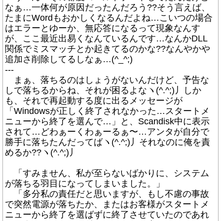
なぁ…一体何が原因だったんだろう??そう言えば、
たまにWordもおかしくなるんだよね…こいつの場合
はエラーとゆーか、無応答になるって現象なんす
が、ここ最近出易くなんているんです…なんかDLL
関係でミスマッチとか起きてるのかな??なんやかや
追加さ削除してるしなぁ…(^_^;)
---
まぁ、落ちるのはしょうがないんだけど、予告な
しで落ちるからね、それが困るよなヽ(^.^;)丿しか
も、それで再起動する度に出るメッセージが
「Windowsが正しく終了されなかった…スタートメ
ニューから終了を選んで…」と、Scandisk中に表示
されて…どわぁーくわぁーるぁ〜…アンタが自分で
勝手に落ちたんだってばヽ(^.^;)丿それなのに俺を責
めるか??ヽ(^.^;)丿
「すみません、私が至らないばかりに、システム
が落ちる羽目になってしまいました。」
「多分私の責任だと思いますが、もし不慮の事故
で突然電源が落ちたか、またはお客様がスタートメ
ニューから終了を選ばずに終了させていたのであれ