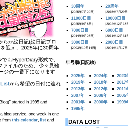
30周年
20周年
[2025年7月29日]
[2015年7月29日
11000日目
10000日目
[2025年9月8日]
[2022年12月13
7000日目
6000日目
[2014年9月26日]
[2011年12月31
ゃらか絵日記(絵日記ブロ
3000日目
2000日目
日目を迎え、2025年に30周年
[2003年10月14日]
[2001年1月17日
HyperDiary形式で、
年号順(日記絵)
1ファイルのため、少々見難
ージの一番下になります
2025年
2024年
2023
2019年
2018年
2017
List
から希望の日付に辿れ
2013年
2012年
2011
2007年
2006年
2005
Blog)" started in 1995 and
2001年
2000年
1999
1995年
e a blog service, one week in one
o from
this calendar
,
list
and
DATA LOST