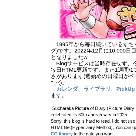
1995年から毎日続いているすち
グ)です。2022年12月に10,000
となりましたw
Blogサービスは当時存在せず、今でも
毎日HTML更新です、また1週間/
さがあります(週始めの日曜日がペ
^_^;)。
カレンダ
、
ライブラリ
、
PickUp 
ます。
"Sucharaka Picture of Diary (Picture Diary 
celebrated its 30th anniversary in 2025.
Sorry, this blog is hard to read. I do not us
HTML file.(HyperDiary Method), You can g
CG library
to the date you want.