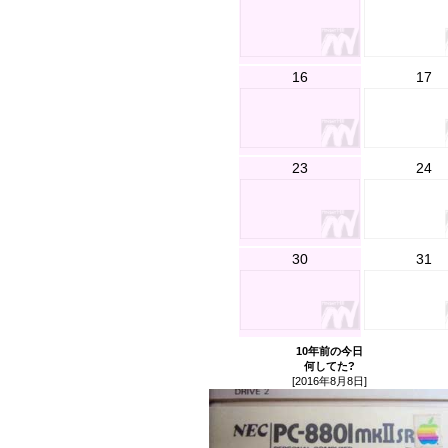
16
17
23
24
30
31
10年前の今日
何してた?
[2016年8月8日]