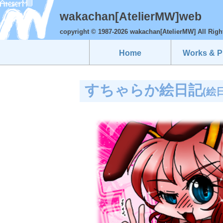
wakachan[AtelierMW]web
copyright © 1987-2026 wakachan[AtelierMW] All Righ
Home
Works & Pr
すちゃらか絵日記
(絵