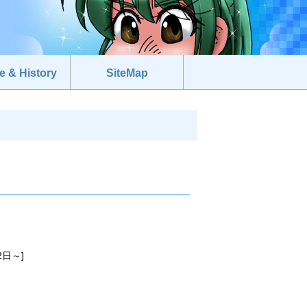
e & History
SiteMap
2日～]