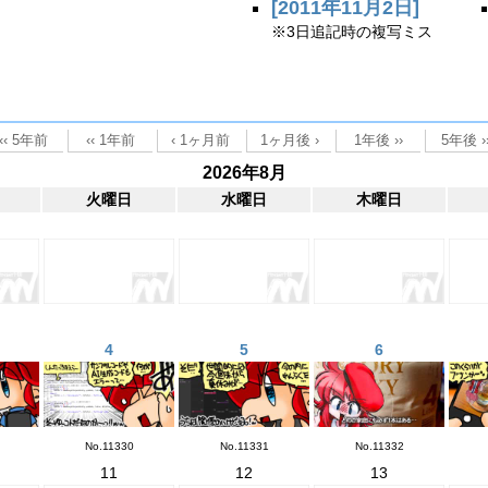
[2011年11月2日]
※3日追記時の複写ミス
2026年8月
火曜日
水曜日
木曜日
4
5
6
No.11330
No.11331
No.11332
11
12
13