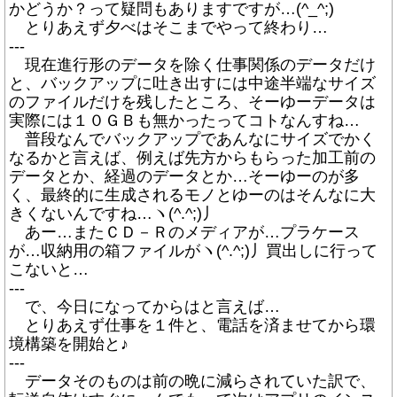
かどうか？って疑問もありますですが…(^_^;)
とりあえず夕べはそこまでやって終わり…
---
現在進行形のデータを除く仕事関係のデータだけ
と、バックアップに吐き出すには中途半端なサイズ
のファイルだけを残したところ、そーゆーデータは
実際には１０ＧＢも無かったってコトなんすね…
普段なんでバックアップであんなにサイズでかく
なるかと言えば、例えば先方からもらった加工前の
データとか、経過のデータとか…そーゆーのが多
く、最終的に生成されるモノとゆーのはそんなに大
きくないんですね…ヽ(^.^;)丿
あー…またＣＤ－Ｒのメディアが…プラケース
が…収納用の箱ファイルがヽ(^.^;)丿買出しに行って
こないと…
---
で、今日になってからはと言えば…
とりあえず仕事を１件と、電話を済ませてから環
境構築を開始と♪
---
データそのものは前の晩に減らされていた訳で、