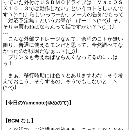
っていた外付けＵＳＢＭＯドライブは「ＭａｃＯＳ
Ｘ１０．３では動作しない」というコトらしいんで
すヽ(^.^;)丿らしいっつーか、メーカの告知でもって
「対応予定無」というお墨が…げー！ヽ(^.^;)丿そ、
そりゃ買わねばならんって話ですかい？ヽ(;_;)丿
---
こんな外部フトレージなんて、余程のコトが無い
限り、普通に使えるモンだと思って、全然調べてな
かったのが敗因だなぁ…ヽ(;_;)丿
プリンタも考えねばならんくなってるのに…は
ぅ！
---
まぁ、移行時期には色々とありますわな…そう考
えておこう、そうするの、そうでもしないと…ヽ
(^.^;)丿
【今日のYumenote(ゆめのて)】
【BGM:なし】
んな訳で、お絵描きの続きを…こっちもなんとか