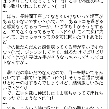
はっきりしなくなっててヽ(^.^;)丿右手で布団の中に
引っ張りいれましたが…ヽ(^.^;)丿
---
ほら、長時間正座してなきゃいけないって場面が
あるじゃないですかヽ(^.^;)丿で、あるトコを過ぎる
と感覚なくなるっつーか、いざ立ち上がろうとする
と、立てなくなってるって…ヽ(^.^;)丿これで変に力
いれて、折っちゃうってのを前に聞いたコトあるけ
ど…
その後だんだんと感覚戻ってくる時が辛いですわ
なヽ(^.^;)丿ジンジンしてきて、触るだけでビリビリ
してヽ(^.^;)丿要は左手がそうなっちゃってたってコ
トなんすが…
---
暑いだの寒いだのなんだので、目一杯動いてるみ
たいです…寝ている間にヽ(^.^;)丿そりゃ普通に寝返
りとゆーのはするんでしょうけど、結構激しいみた
いでヽ(^.^;)丿
で、左手を変に伸ばしたまま寝ちゃってて痺れち
ゃったでしょうなヽ(^.^;)丿
---
でも、こういう時に掴むと、自分の手じゃないよ