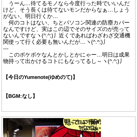
うーん…待てるモノなら今度行った時でいいんだ
けど、そう長くは待てないモンだからなぁ…しょう
がない、明日行くか…
何のコトはない、ちとパソコン関連の防塵カバー
なんですけど、実はこの辺でそのサイズのが売って
ないんですなヽ(^.^;)丿近くであればわざわざ交通機
関使って行く必要も無いんだが…ヽ(^.^;)丿
---
このボケボケなんとかしとかにゃー…明日は成果
物持って出かけるコトにもなってるし～ヽ(^.^;)丿
【今日のYumenote(ゆめのて)】
【BGM:なし】