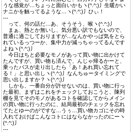
うな感覚が…ちょっと面白いかもヽ(^.^;)丿生暖かい
ナニかを触ってるような…ヽ(^.^;)丿ひぃ！
---
って、何の話だ…あ、そうそう、喉ヽ(^.^;)丿
まぁ、熱とか無いし、気分悪い訳でもないので、
普通に過ごしておりますが…なんかやっぱ気をとら
れているっつーか、集中力が減っちゃってるんです
よねヽ(^.^;)丿
今日はちと必要なモノがあって買い物に出かけて
たんですが、買い物も済んで、んじゃ帰るかーと、
乗ったバスが走り出したら「あ！あれ買い忘れて
る！」と思い出しヽ(^.^;)丿なんちゅータイミングで
思い出しますか？ヽ(^.^;)丿
しかも、一番自分が許せないのは、買い物に行っ
た最初、まずはこれをチェックしておこうと、陳列
棚を見てそのモノがあるコトを確認してからメイン
の買い物に行ったのに、結局最初のチェックを忘れ
てたとゆーのがですな…うぅ…買い物カゴにその時
入れておけばこんなコトにはならなかったのにーヽ
(^.^;)丿
---