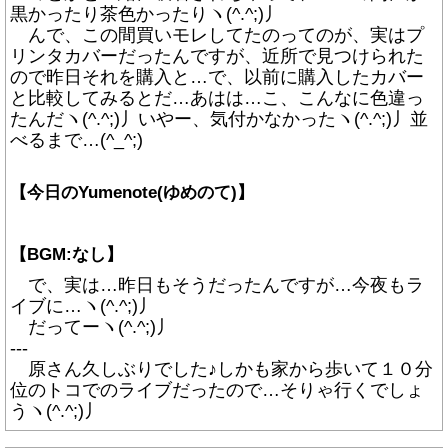
黒かったり茶色かったりヽ(^.^;)丿
んで、この間買いモレしてたのってのが、実はプ
リンタカバーだったんですが、近所で見つけられた
ので昨日それを購入と…で、以前に購入したカバー
と比較してみるとだ…あはは…こ、こんなに色違っ
たんだヽ(^.^;)丿いやー、気付かなかったヽ(^.^;)丿並
べるまで…(^_^;)
【今日のYumenote(ゆめのて)】
【BGM:なし】
で、実は…昨日もそうだったんですが…今夜もラ
イブに…ヽ(^.^;)丿
だってーヽ(^.^;)丿
---
原さん久しぶりでした♪しかも家から歩いて１０分
位のトコでのライブだったので…そりゃ行くでしょ
うヽ(^.^;)丿