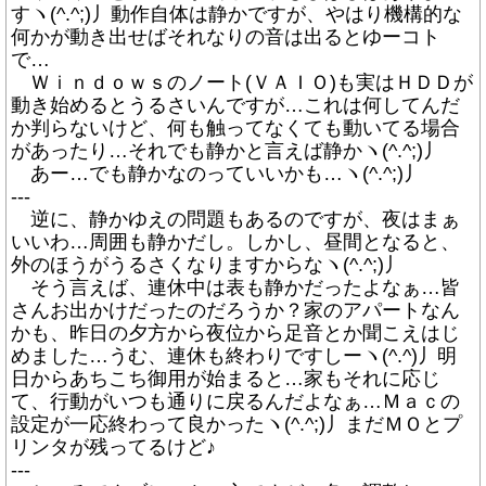
すヽ(^.^;)丿動作自体は静かですが、やはり機構的な
何かが動き出せばそれなりの音は出るとゆーコト
で…
Ｗｉｎｄｏｗｓのノート(ＶＡＩＯ)も実はＨＤＤが
動き始めるとうるさいんですが…これは何してんだ
か判らないけど、何も触ってなくても動いてる場合
があったり…それでも静かと言えば静かヽ(^.^;)丿
あー…でも静かなのっていいかも…ヽ(^.^;)丿
---
逆に、静かゆえの問題もあるのですが、夜はまぁ
いいわ…周囲も静かだし。しかし、昼間となると、
外のほうがうるさくなりますからなヽ(^.^;)丿
そう言えば、連休中は表も静かだったよなぁ…皆
さんお出かけだったのだろうか？家のアパートなん
かも、昨日の夕方から夜位から足音とか聞こえはじ
めました…うむ、連休も終わりですしーヽ(^.^)丿明
日からあちこち御用が始まると…家もそれに応じ
て、行動がいつも通りに戻るんだよなぁ…Ｍａｃの
設定が一応終わって良かったヽ(^.^;)丿まだＭＯとプ
リンタが残ってるけど♪
---