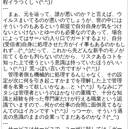
程イラつくしヽ(^.^;)丿
---
まぁ、元を辿って、誰が悪いのか？と言えば、ウ
イルスまいてるのが悪いのでしょうが、世の中には
そういうのもあるという前提で自分自身が気をつけ
ないといけないとゆーのも必要なのであって、場合
によってはサーバの入り口でガードするより、自分
(受信者)自身に処理させた方がイイ事もあるのかもし
れず…(^_^;)だって、これから先どんな新手のモノが
出てくるかも判らないのだから、リスクあるコトを
知った上で使うという意識は持っていたほうがいい
しヽ(^.^;)丿荒っぽい言い方ですがヽ(^.^;)丿
管理者側も機械的に処理するんじゃなく、その設
定が次に何を引き起こすかまでを理解した上で管理
者を名乗って欲しいかなぁ…とヽ(^.^;)丿ちなみにア
タシは管理者というのはかなりの重職で、十分な知
識と経験を持った専門家だけが行える職業という認
識でいますので…何かの仕事の合間に面倒見てるな
んてのはイカンですヽ(^.^;)丿っつーか、そういう過
去の意識のままの企業ってまだあるのかな？(^_^;)
---