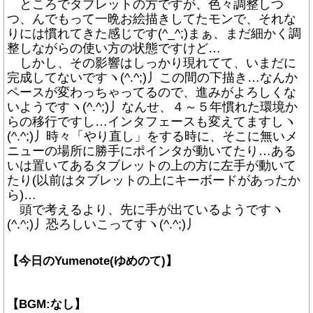
ところでタブレットの方ですが、色々調整しつ
つ、んでもって一晩お絵描きしてたモンで、それな
りには慣れてきた感じです(^_^;)まぁ、まだ細かく調
整しながらの使い方の状態ですけど…
しかし、その影響はしっかり現れてて、いまだに
完成してないですヽ(^.^;)丿この間の下描き…なんか
ペースが変わっちゃってるので、進みがよろしくな
いようですヽ(^.^;)丿なんせ、４～５年慣れた環境か
らの移行ですし…インタフェースも変えてますしヽ
(^.^;)丿時々「やり直し」をする時に、そこに無いメ
ニューの場所に勝手にポインタが動いてたり…ある
いは置いてあるタブレットの上の方に左手が動いて
たり(以前はタブレットの上にキーボードがあったか
ら)…
頭で考えるより、先に手が出ているようですヽ
(^.^;)丿恐ろしいこってすヽ(^.^;)丿
【今日のYumenote(ゆめのて)】
【BGM:なし】