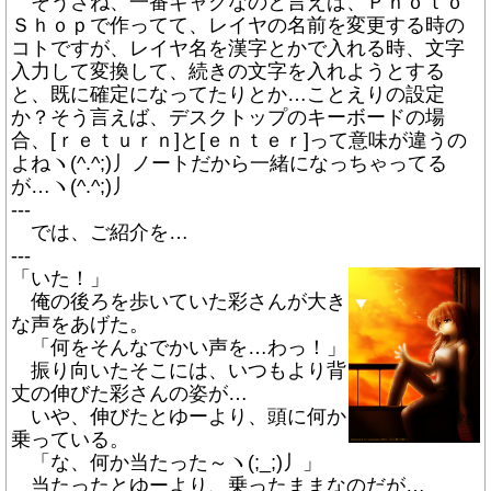
そうさね、一番ギャグなのと言えば、Ｐｈｏｔｏ
Ｓｈｏｐで作ってて、レイヤの名前を変更する時の
コトですが、レイヤ名を漢字とかで入れる時、文字
入力して変換して、続きの文字を入れようとする
と、既に確定になってたりとか…ことえりの設定
か？そう言えば、デスクトップのキーボードの場
合、[ｒｅｔｕｒｎ]と[ｅｎｔｅｒ]って意味が違うの
よねヽ(^.^;)丿ノートだから一緒になっちゃってる
が…ヽ(^.^;)丿
---
では、ご紹介を…
---
「いた！」
俺の後ろを歩いていた彩さんが大き
な声をあげた。
「何をそんなでかい声を…わっ！」
振り向いたそこには、いつもより背
丈の伸びた彩さんの姿が…
いや、伸びたとゆーより、頭に何か
乗っている。
「な、何か当たった～ヽ(;_;)丿」
当たったとゆーより、乗ったままなのだが…