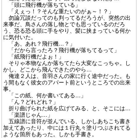
「頭に飛行機が落ちている」
「えぇっ！？そんな重たいのがぁ～！？」
勿論冗談だってのも判ってるだろうが、突然の出
来事だ、鳥さんの落し物とでも思っているのだろ
う、恐る恐る頭に手をやり、髪に挟まっている何か
に気付いた。
「あ、あれ？飛行機…？」
「だから言ったろ？飛行機が落ちてるって」
「紙飛行機だよぉ！」
そりゃ本物なんか落ちてたら大変なこっちゃ。し
かし、どこから飛んできたのやら…
俺達２人は、音羽さんの家に行く途中だった。も
う間もなく彼女のアパート前というところでの出来
事。
「この紙、何か書いてある…」
「ん？どれどれ？」
折り曲げられた紙を広げてみる、と、そこには…
「楽譜じゃん…」
五線譜に音符が並んでいる、しかしあちこち書き
加えてあったり、中には１行丸々塗りつぶされてる
ような箇所もあった。しかも手書き。