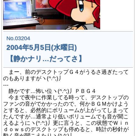
No.03204
2004年5月5日(水曜日)
【静かナリ…だってさ】
まー、前のデスクトップＧ４がうるさ過ぎたって
のもありますがヽ(^.^;)丿
---
静かです…怖い位ヽ(^.^;)丿ＰＢＧ４
今まで夜中に作業してる時って、デスクトップの
ファンの音がでかかったので、何かＢＧＭかけよう
とすると、必然的にボリュームが上がってしまって
たんですが…通常より低いボリュームでも音が聞こ
えるようにヽ(^.^;)丿更に言うと、この状態でＷｉｎ
ｄｏｗｓのデスクトップも停めると、時計の秒針が
動く音が聞こえたりヽ(^.^;)丿