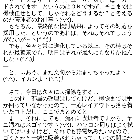
サービスはサービスで、ユーザに対しては「ガー
ドされてます」というのはＯＫですが、そこまでは
機械任せとして、じゃそれをどうするか？と考える
のが管理者のお仕事ヽ(^.^;)丿
もちろん、最終的な検討結果によってその対応を
採用した、というのであれば、それはそれでしょう
がないが～ヽ(^.^;)丿
でも、色々と常に進化している以上、その時はそ
れが最善策でも、明日はそれが最悪にもなりかねん
しなヽ(^.^;)丿
---
と、…あう、また文句から始まっちゃったよヽ
(^.^;)丿イカンよヽ(^.^;)丿
---
さて、今日は久々に大掃除をする…
この間、部屋の整理はしてたけど、掃除までは手
が回っていなかったので、一応レイアウトも落ち着
いたコトだし、ここでまとめてと…
まー、それにしても、流石に喫煙者ですから、ヤ
ニ汚れはスゴイですヽ(^.^;)丿パソコン周りはよく拭
いてはいますけど、それでも静電気みたいなので、
ゴミとかと一緒に吸着されちゃって、いつの間にか