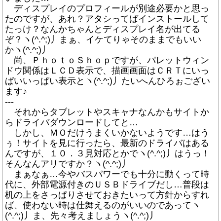
ディスプレイのプロフィールが別途必要かと思っ
たのですが、あれ？アタシってばインストールして
たっけ？なんかちゃんとディスプレイ名が出てる
ぞ？ヽ(^.^;)丿まぁ、イケてりゃそのままでもいい
かヽ(^.^;)丿
尚、ＰｈｏｔｏＳｈｏｐですが、パレットウィン
ドウ関係はＬＣＤ表示で、描画画面はＣＲＴにいっ
ぱいいっぱい表示とヽ(^.^;)丿たいへんひろぉござい
ます♪
---
それからタブレットやスキャナなんかもサイトか
らドライバダウンロードしてと…
しかし、ＭＯだけうまくいかないようです…はう
ぅ！サイトを見に行ったら、最新のドライバはある
んですが、１０．３見対応とかでヽ(^.^;)丿はうっ！
そんなんアリですか？ヽ(^.^;)丿
まぁなぁ…今やバスパワーでも十分に動くって時
代に、外部電源付きのＵＳＢドライブだし…普段は
机の上をさっぱりさせておきたいって方針からすれ
ば、使わない時は仕舞えるのがいいのであってヽ
(^.^;)丿ま、先々考えましょうヽ(^.^;)丿