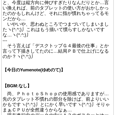
と、今度は縦方向に伸びすぎたりなんだりとか…言
い換えれば、前のタブレットの使い方がおかしかっ
たのかもしれんけど、それに指が慣れちゃってるモ
ンだから…
いやいや、思わぬところでつまづいてしまいまし
たヽ(^.^;)丿これはもう描いて慣らすしかないです
な…ヽ(^.^;)丿
---
そう言えば「デスクトップＧ４最後の仕事」とか
言って下描きしてたのに…結局ＰＢで仕上げになる
のか？ヽ(^.^;)丿
【今日のYumenote(ゆめのて)】
【BGM:なし】
尚、ＰｈｏｔｏＳｈｏｐの使用感でありますが…
先のタブレット不慣れの部分を除けば、前よりいい
かもですヽ(^.^;)丿とにかく早いですヽ(^.^;)丿そりゃ
まぁＣＰＵが全然違うからなぁ…