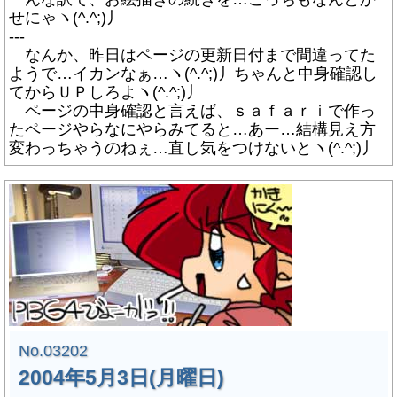
せにゃヽ(^.^;)丿
---
なんか、昨日はページの更新日付まで間違ってた
ようで…イカンなぁ…ヽ(^.^;)丿ちゃんと中身確認し
てからＵＰしろよヽ(^.^;)丿
ページの中身確認と言えば、ｓａｆａｒｉで作っ
たページやらなにやらみてると…あー…結構見え方
変わっちゃうのねぇ…直し気をつけないとヽ(^.^;)丿
No.03202
2004年5月3日(月曜日)