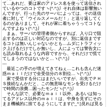
て…あれだ、要は家のアドレス名を使って送信され
ているやつのコトですヽ(^.^;)丿それ自体は影響無い
んですが、行った先のサーバによっては、その送信
者に対して「ウイルスメールだ！」と送り返してく
るのがありまして、それが家に着ちゃうってコトな
んですよねヽ(^.^;)丿
まぁ、サーバの管理者側からすれば、入り口で阻
止するのは正しい対応なのですが、別に返信まです
るコトは無いんじゃないかとも…ムダにトラフィッ
ク上げるだけでしか無いし、人によっては警告文に
も読み取れるような内容ですから、それだけで慌て
てしまうのではないかと…ヽ(^.^;)丿
---
最近この手のが増えてきてねぇ…これも含んだ迷
惑ｍａｉｌだけで全受信分の８割位…ヽ(^.^;)丿
家で受信する分にはまだいいですが、出先でＰＨ
Ｓ接続なんかだと、この無意味なモンを受けるだけ
で時間の浪費…困ったモンだヽ(^.^;)丿
そんな訳で、必要なｍａｉｌ以外、あるいは知っ
てるアドレス以外のｍａｉｌは、中身を見ずにその
まま機械的に捨てるようにしてます(^_^;)見れば見る