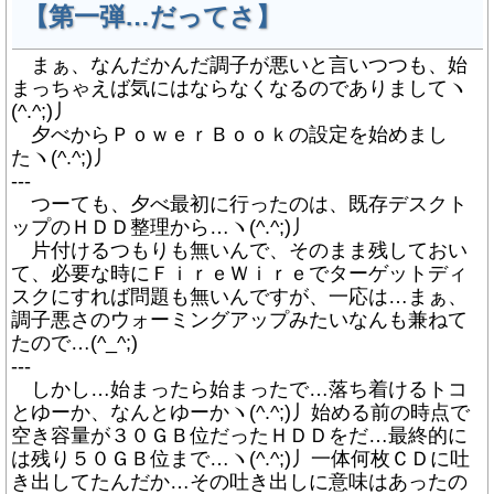
【第一弾…だってさ】
まぁ、なんだかんだ調子が悪いと言いつつも、始
まっちゃえば気にはならなくなるのでありましてヽ
(^.^;)丿
夕べからＰｏｗｅｒＢｏｏｋの設定を始めまし
たヽ(^.^;)丿
---
つーても、夕べ最初に行ったのは、既存デスクト
ップのＨＤＤ整理から…ヽ(^.^;)丿
片付けるつもりも無いんで、そのまま残しておい
て、必要な時にＦｉｒｅＷｉｒｅでターゲットディ
スクにすれば問題も無いんですが、一応は…まぁ、
調子悪さのウォーミングアップみたいなんも兼ねて
たので…(^_^;)
---
しかし…始まったら始まったで…落ち着けるトコ
とゆーか、なんとゆーかヽ(^.^;)丿始める前の時点で
空き容量が３０ＧＢ位だったＨＤＤをだ…最終的に
は残り５０ＧＢ位まで…ヽ(^.^;)丿一体何枚ＣＤに吐
き出してたんだか…その吐き出しに意味はあったの