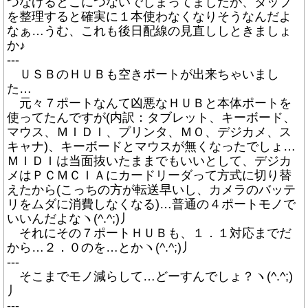
つなげるとこにつないでしまってましたが、タップ
を整理すると確実に１本使わなくなりそうなんだよ
なぁ…うむ、これも後日配線の見直ししときましょ
か♪
---
ＵＳＢのＨＵＢも空きポートが出来ちゃいまし
た…
元々７ポートなんて凶悪なＨＵＢと本体ポートを
使ってたんですが(内訳：タブレット、キーボード、
マウス、ＭＩＤＩ、プリンタ、ＭＯ、デジカメ、ス
キャナ)、キーボードとマウスが無くなったでしょ…
ＭＩＤＩは当面抜いたままでもいいとして、デジカ
メはＰＣＭＣＩＡにカードリーダって方式に切り替
えたから(こっちの方が転送早いし、カメラのバッテ
リをムダに消費しなくなる)…普通の４ポートモノで
いいんだよなヽ(^.^;)丿
それにその７ポートＨＵＢも、１．１対応までだ
から…２．０のを…とかヽ(^.^;)丿
---
そこまでモノ減らして…どーすんでしょ？ヽ(^.^;)
丿
---