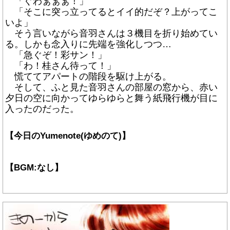
「ぐわぁぁぁ！」
「そこに突っ立ってるとイイ的だぞ？上がってこ
いよ」
そう言いながら音羽さんは３機目を折り始めてい
る。しかも念入りに先端を強化しつつ…
「急ぐぞ！彩サン！」
「わ！桂さん待って！」
慌ててアパートの階段を駆け上がる。
そして、ふと見た音羽さんの部屋の窓から、赤い
夕日の空に向かってゆらゆらと舞う紙飛行機が目に
入ったのだった。
【今日のYumenote(ゆめのて)】
【BGM:なし】