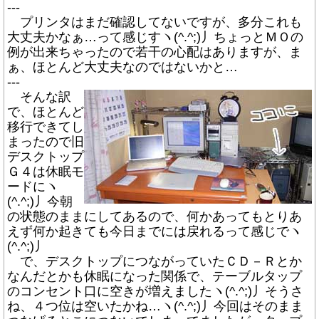
---
プリンタはまだ確認してないですが、多分これも
大丈夫かなぁ…って感じすヽ(^.^;)丿ちょっとＭＯの
例が出来ちゃったので若干の心配はありますが、ま
ぁ、ほとんど大丈夫なのではないかと…
---
そんな訳
で、ほとんど
移行できてし
まったので旧
デスクトップ
Ｇ４は休眠モ
ードにヽ
(^.^;)丿今朝
の状態のままにしてあるので、何かあってもとりあ
えず何か起きても今日までには戻れるって感じでヽ
(^.^;)丿
で、デスクトップにつながっていたＣＤ－Ｒとか
なんだとかも休眠になった関係で、テーブルタップ
のコンセント口に空きが増えましたヽ(^.^;)丿そうさ
ね、４つ位は空いたかね…ヽ(^.^;)丿今回はそのまま