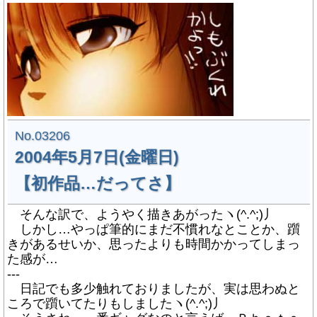
No.03206
2004年5月7日(金曜日)
【初作品…だってさ】
そんな訳で、ようやく描きあがったヽ(^.^;)丿
しかし…やっぱ筆的にまだ不慣れなとことか、躓
きがあるせいか、思ったよりも時間かかってしまっ
た感が…
---
日記でも多少触れておりましたが、実は思わぬと
ころで躓いてたりもしましたヽ(^.^;)丿