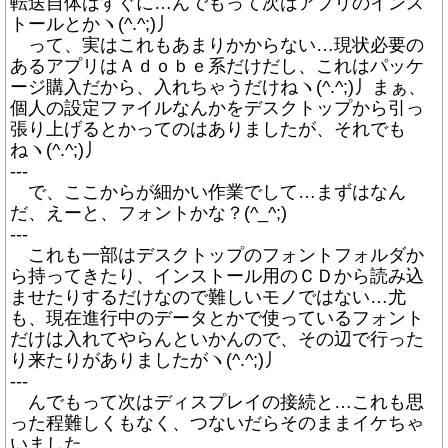
転送自体はすぐに…んでもって次はアプリのインス
トールとかヽ(^.^;)丿
って、実はこれもあまりかからない…現状必要の
あるアプリはＡｄｏｂｅ系だけだし、これはパッケ
ージ購入だから、入れちゃうだけねヽ(^.^;)丿まぁ、
個人の設定ファイルなんかをデスクトップから引っ
張り上げるとかってのはありましたが、それでも
ねヽ(^.^;)丿
---
で、ここからが細かい作業でして…まずはなん
だ、えーと、フォントかな？(^_^;)
---
これも一部はデスクトップのフォントフォルダか
ら持ってきたり、インストール用のＣＤから読み込
ませたりするだけなので難しいモノではない…尤
も、現在進行中のデータとかで使っているフォント
だけは入れてやらんといかんので、その辺で行った
り来たりがありましたがヽ(^.^;)丿
---
んでもって次はディスプレイの接続と…これも思
った程難しくもなく、つないだらそのままイケちゃ
いました…