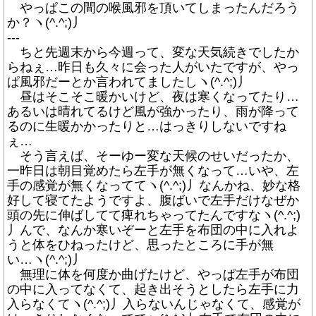
やっぱこの間の喉風邪を頂いてしまったんだろう
か？ヽ(^.^;)丿
---
ちと先週末から今週って、変な天気続きでしたか
らねぇ…昨日も久々に会った人がいたですが、やっ
ぱ風邪だーとか言われてましたしヽ(^.^;)丿
昼はそこそこ暖かいけど、夜は寒くなってたり…
あるいは晴れてるけど風が強かったり、雨が降って
るのに生暖かかったりと…はっきりしないですね
ぇ…
そう言えば、そーゆー変な天候のせいだったか、
一昨日は朝目覚めたら左手が無くなって…いや、左
手の感覚が無くなっててヽ(^.^;)丿なんかね、妙な格
好して寝てたようですよ、腹ばいで左手だけなぜか
頭の先に伸ばしてて痺れちゃってたんですなヽ(^.^;)
丿んで、なんか寒いぞーと左手を布団の中に入れよ
うと体をひねったけど、思ったところに手が無
い…ヽ(^.^;)丿
無理に体を何度か曲げたけど、やっぱ左手が布団
の中に入ってなくて、起き出そうとしたら左手に力
入らなくてヽ(^.^;)丿入らないんじゃなくて、感覚が