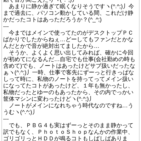
あまりに静か過ぎて眠くなりそうですヽ(^.^;)丿今
まで過去に、パソコン動かしている間、これだけ静
かだったコトはあっただろうか？(^_^;)
---
今まではメインで使ってたのがデスクトップＰＣ
ばかりでしたからねぇ…どーしてもファンだとかな
んだとかで音が絶対出てましたから…
そうか、よくよく思い出してみれば、確かに今回
が初めてになるんだ…自宅でも仕事(会社勤めの時も
含めて)でも、ノートはあったけどサブ扱いだったな
ぁヽ(^.^;)丿一時、仕事で客先にずーっと行きっぱな
しって時に、私物のノートを持ってってメイン扱い
になってたコトがあったけど、１年も無かったし、
私物だったとゆーのもあったから、その内でっかい
筐体マシンに変わったけどヽ(^.^;)丿
ノートがメインになれちゃう時代なのですね…う
うむヽ(^.^;)丿
---
でも、ＰＢＧ４も実はずーっとそのまま静かって
訳でもなく、ＰｈｏｔｏＳｈｏｐなんかの作業中、
ゴリゴリっとＨＤＤが鳴るコトもしばしばありま