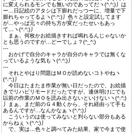
に変えられるモンでも無いのであってだヽ(^.^;)丿は
ー…日記絵のアタシは下膨れだっつーに、増量で下
膨れちゃってるよヽ(^.^;)丿色々と設定試してます
が…やっぱ元々の持ち方が変だったせいもあっ
て…ヽ(^.^;)丿
まぁ、何枚かお絵描きすれば鳴れるんじゃないか
とも思うのですが…どーでしょ？(^_^;)
---
おかげで自分のキャラが自分のキャラでは無くな
っているような気もヽ(^.^;)丿
---
それとやはり問題はＭＯが読めないコトやねヽ
(^.^;)丿
今日はたまたま作業が無い日だったので、お絵描
きでリハビリモードだったですが、連休明けにでも
以前の作業のＭＯを読み出さないといけないヽ(^.^;)
丿まぁ、まだ前のＧ４動くから、それ経由って手も
あるんですが…なんかなぁヽ(^.^;)丿
こういうのは使ってみないと判らない部分もある
からねぇヽ(^.^;)丿
で、実は…色々と調べてみた結果、家で今まで使