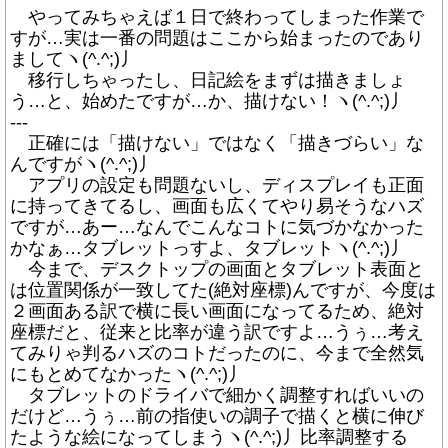
やってみちゃえば１日で終わってしまった作業で
すが…実は一番の問題はここから始まったのであり
ましてヽ(^.^;)丿
移行しちゃったし、日記絵をまずは描きましょ
う…と、始めたですが…か、描けない！ヽ(^.^;)丿
---
正確には「描けない」ではなく「描きづらい」な
んですがヽ(^.^;)丿
アプリの設定も問題ないし、ディスプレイも正面
に持ってきてるし、画面も広くてやり易そうなハズ
ですが…あー…なんでこんなコトに気づかなかった
かなぁ…タブレットっすよ、タブレットヽ(^.^;)丿
今まで、デスクトップの画面とタブレット表面と
は位置関係が一致してた(絶対座標)んですが、今度は
２画面ある訳で横に長い画面になってるため、絶対
座標だと、従来と比率が違う訳ですよ…うぅ…考え
てみりゃ判るハズのコトだったのに、今まで全然気
にもとめてなかったヽ(^.^;)丿
タブレットのドライバで細かく調整すればいいの
だけど…うぅ…前の指使いの調子で描くと横に伸び
たような絵になってしまうヽ(^.^;)丿比率調整する