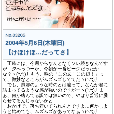
No.03205
2004年5月6日(木曜日)
【けほけほ…だってさ】
正確には、今週からなんとなくソレ続きなんです
が…夕べっつーか、今朝が一番ピークだったか
な？ヽ(^.^;)丿もう、喉の「この辺！この辺！」っ
て、微妙なところがムズムズしててだヽ(^.^;)丿
でも、風邪のような時のとは違って、なんか喉に
詰まってるような感が強いのですがーヽ(^.^;)丿ま
ぁ、何か絡んでる訳では無いので、やはり普通に腫
らせてるんじゃないかと…
おかげで、落ち着いてられんとですよ…何かしよ
うと始めても、ムズムズがあってなぁヽ(^.^;)丿