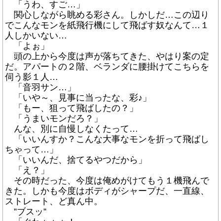
「うわ、すご…」
関心しながら眺める彩さん。しかしだ…この辺り
でこんなモンを紙飛行機にして飛ばす奴なんて…１
人しかいない…
「よぉ」
頭の上から今度は声が落ちてきた、やはり案の定
だ。アパートの２階、ベランダに腰掛けてこちらを
伺う影１人…
「音羽サン…」
「いや～、見事に当ったな、彩♪」
「もー、狙って飛ばしたの？」
「うまいモンだろ？」
んな、別に自慢しなくたって…
「いいんすか？こんな大事なモンを折って飛ばし
ちゃって…」
「いいんだ、捨てるやつだから」
「え？」
その時だった、今度は俺めがけてもう１機飛んで
きた。しかも今度はボディがシャープだ、一直線、
ストレート、ど真ん中。
”ブスッ”