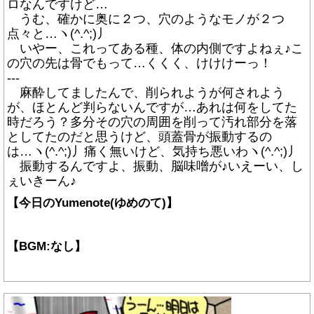
ロなんですけど…
うむ、確かに奥に２つ、穴のようなモノが２つ
点々と…ヽ(^.^;)丿
いやー、これってある種、体の内側ですよねぇ♪こ
の穴の先は骨でもって…くくく、けけけーっ！
---
麻酔してましたんで、削られようが何されよう
が、ほとんど判らないんですが…あれは何をしてた
時だろう？多分その穴の周囲を削って汚れ部分を落
としてたのだと思うけど、頭蓋骨が振動するの
は…ヽ(^.^;)丿痛く無いけど、気持ち悪いわヽ(^.^;)丿
振動するんですよ、振動、脳味噌が♪いえーい、し
ぇいきーん♪
【今日のYumenote(ゆめのて)】
【BGM:なし】