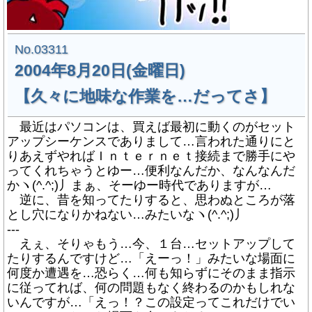
No.03311
2004年8月20日(金曜日)
【久々に地味な作業を…だってさ】
最近はパソコンは、買えば最初に動くのがセット
アップシーケンスでありまして…言われた通りにと
りあえずやればＩｎｔｅｒｎｅｔ接続まで勝手にや
ってくれちゃうとゆー…便利なんだか、なんなんだ
かヽ(^.^;)丿まぁ、そーゆー時代でありますが…
逆に、昔を知ってたりすると、思わぬところが落
とし穴になりかねない…みたいなヽ(^.^;)丿
---
えぇ、そりゃもう…今、１台…セットアップして
たりするんですけど…「えーっ！」みたいな場面に
何度か遭遇を…恐らく…何も知らずにそのまま指示
に従ってれば、何の問題もなく終わるのかもしれな
いんですが…「えっ！？この設定ってこれだけでい