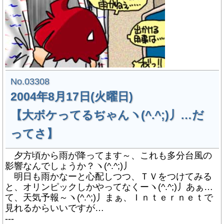
No.03308
2004年8月17日(火曜日)
【大ボケってるぢゃんヽ(^.^;)丿…だ
ってさ】
夕方頃から雨が降ってます～、これも多分台風の
影響なんでしょうか？ヽ(^.^;)丿
明日も雨かなーと心配しつつ、ＴＶをつけてみる
と、オリンピックしかやってなくーヽ(^.^;)丿あぁ…
て、天気予報～ヽ(^.^;)丿まぁ、Ｉｎｔｅｒｎｅｔで
見れるからいいですが…
---