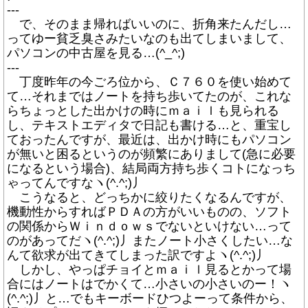
---
で、そのまま帰ればいいのに、折角来たんだし…
ってゆー貧乏臭さみたいなのも出てしまいまして、
パソコンの中古屋を見る…(^_^;)
---
丁度昨年の今ごろ位から、Ｃ７６０を使い始めて
て…それまではノートを持ち歩いてたのが、これな
らちょっとした出かけの時にｍａｉｌも見られる
し、テキストエディタで日記も書ける…と、重宝し
ておったんですが、最近は、出かけ時にもパソコン
が無いと困るというのが頻繁にありまして(急に必要
になるという場合)、結局両方持ち歩くコトになっち
ゃってんですなヽ(^.^;)丿
こうなると、どっちかに絞りたくなるんですが、
機動性からすればＰＤＡの方がいいものの、ソフト
の関係からＷｉｎｄｏｗｓでないといけない…って
のがあってだヽ(^.^;)丿またノート小さくしたい…な
んて欲求が出てきてしまった訳ですよヽ(^.^;)丿
しかし、やっぱチョイとｍａｉｌ見るとかって場
合にはノートはでかくて…小さいの小さいのー！ヽ
(^.^;)丿と…でもキーボードひつよーって条件から、