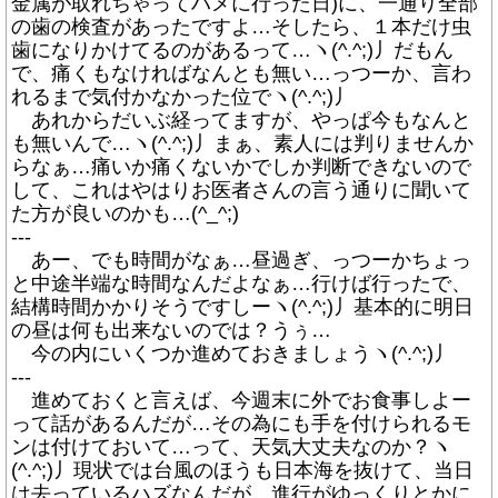
金属が取れちゃってハメに行った日)に、一通り全部
の歯の検査があったですよ…そしたら、１本だけ虫
歯になりかけてるのがあるって…ヽ(^.^;)丿だもん
で、痛くもなければなんとも無い…っつーか、言わ
れるまで気付かなかった位でヽ(^.^;)丿
あれからだいぶ経ってますが、やっぱ今もなんと
も無いんで…ヽ(^.^;)丿まぁ、素人には判りませんか
らなぁ…痛いか痛くないかでしか判断できないので
して、これはやはりお医者さんの言う通りに聞いて
た方が良いのかも…(^_^;)
---
あー、でも時間がなぁ…昼過ぎ、っつーかちょっ
と中途半端な時間なんだよなぁ…行けば行ったで、
結構時間かかりそうですしーヽ(^.^;)丿基本的に明日
の昼は何も出来ないのでは？うぅ…
今の内にいくつか進めておきましょうヽ(^.^;)丿
---
進めておくと言えば、今週末に外でお食事しよー
って話があるんだが…その為にも手を付けられるモ
ンは付けておいて…って、天気大丈夫なのか？ヽ
(^.^;)丿現状では台風のほうも日本海を抜けて、当日
は去っているハズなんだが…進行がゆっくりとかに