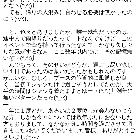
どなヽ(^.^;)丿
でも、帰りの人混みに合わせる必要は無かったの
にヽ(^.^;)丿
---
と、色々とありましたが、唯一残念だったのは、
途中まで雨降りだったってコトなんですけど…この
イベントで傘を持って行ったなんて、かなり久しぶ
りな気がするなぁ…ここ数年以内では、その記憶無
いぞヽ(^.^;)丿
んでもって、そのせいかどうか、過ごし易い涼し
い１日であったのは救いだったかもしれんのです
が…いや、むしろ、ブースの位置的に風通しが良
く、当初Ｔシャツだけで過ごそうとしてたのが、大
半の時間はシャツを着たままとゆーヽ(^.^;)丿例年に
無いパターンだった(^_^;)
---
年に１度とか、あるいは２度位しか会わないよう
な方、しかも今回については数年ぶりにお会いした
方もおりまして、なかなか良い時間を過ごさせて頂
きました♪おいでくださいました皆様、ありがとうご
ざいました～♪