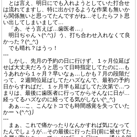
とは言え、明日にでも入れようとしていた打合せ
は流れてますし、特に出かけるような作業も無いか
ら関係無いと思ってたんですがね…そしたらフト思
い出してしまいまして…
「あ、そう言えば…歯医者…」
明日ぢゃんヽ(^.^;)丿う、打ち合わせ入れなくて良
かった？(^_^;)
でも晴れ？はうっ！
---
しかし、先月の予約の日に行けず、１ヶ月位延ば
せば大丈夫だろうと思って日時指定してたのに…も
うあれから１ヶ月？早いなぁ…しかも７月の段階だ
って、２週間位延ばしてたハズなんで、最初の予約
日からすればだ、１ヶ月半も延ばしてた次第で…つ
まりは、最後に歯医者に行ってからそんなに日が…
経ってるハズなのに経ってる気がしない(^_^;)
あぁ…こ、こんなトコでも時間感覚を失っていた
かーヽ(^.^;)丿
---
まぁ、これで痛かったりなんかすれば気になって
たんでしょうが…その最後に行った日(前に被せてた