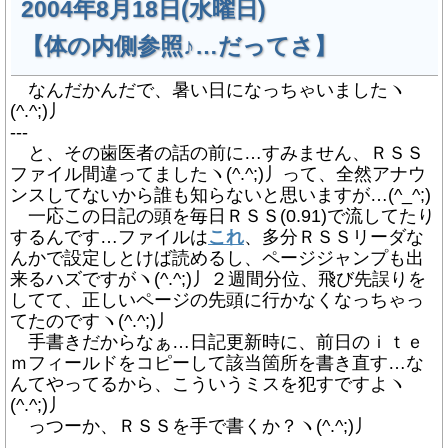
2004年8月18日(水曜日)
【体の内側参照♪…だってさ】
なんだかんだで、暑い日になっちゃいましたヽ
(^.^;)丿
---
と、その歯医者の話の前に…すみません、ＲＳＳ
ファイル間違ってましたヽ(^.^;)丿って、全然アナウ
ンスしてないから誰も知らないと思いますが…(^_^;)
一応この日記の頭を毎日ＲＳＳ(0.91)で流してたり
するんです…ファイルは
これ
、多分ＲＳＳリーダな
んかで設定しとけば読めるし、ページジャンプも出
来るハズですがヽ(^.^;)丿２週間分位、飛び先誤りを
してて、正しいページの先頭に行かなくなっちゃっ
てたのですヽ(^.^;)丿
手書きだからなぁ…日記更新時に、前日のｉｔｅ
ｍフィールドをコピーして該当箇所を書き直す…な
んてやってるから、こういうミスを犯すですよヽ
(^.^;)丿
っつーか、ＲＳＳを手で書くか？ヽ(^.^;)丿
---