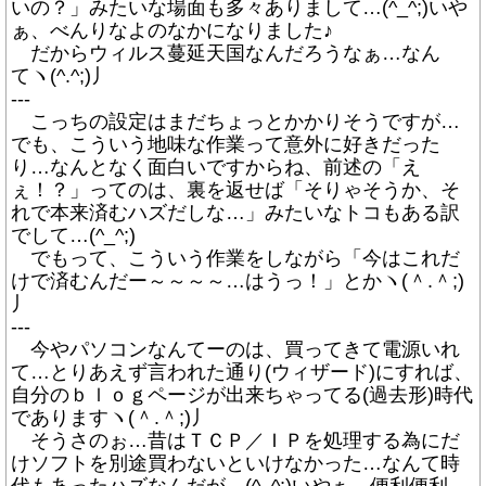
いの？」みたいな場面も多々ありまして…(^_^;)いや
ぁ、べんりなよのなかになりました♪
だからウィルス蔓延天国なんだろうなぁ…なん
てヽ(^.^;)丿
---
こっちの設定はまだちょっとかかりそうですが…
でも、こういう地味な作業って意外に好きだった
り…なんとなく面白いですからね、前述の「え
ぇ！？」ってのは、裏を返せば「そりゃそうか、そ
れで本来済むハズだしな…」みたいなトコもある訳
でして…(^_^;)
でもって、こういう作業をしながら「今はこれだ
けで済むんだー～～～～…はうっ！」とかヽ(＾.＾;)
丿
---
今やパソコンなんてーのは、買ってきて電源いれ
て…とりあえず言われた通り(ウィザード)にすれば、
自分のｂｌｏｇページが出来ちゃってる(過去形)時代
でありますヽ(＾.＾;)丿
そうさのぉ…昔はＴＣＰ／ＩＰを処理する為にだ
けソフトを別途買わないといけなかった…なんて時