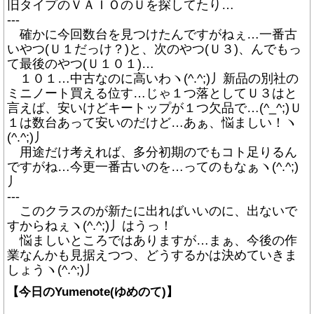
旧タイプのＶＡＩＯのＵを探してたり…
---
確かに今回数台を見つけたんですがねぇ…一番古
いやつ(Ｕ１だっけ？)と、次のやつ(Ｕ３)、んでもっ
て最後のやつ(Ｕ１０１)…
１０１…中古なのに高いわヽ(^.^;)丿新品の別社の
ミニノート買える位す…じゃ１つ落としてＵ３はと
言えば、安いけどキートップが１つ欠品で…(^_^;)Ｕ
１は数台あって安いのだけど…あぁ、悩ましい！ヽ
(^.^;)丿
用途だけ考えれば、多分初期のでもコト足りるん
ですがね…今更一番古いのを…ってのもなぁヽ(^.^;)
丿
---
このクラスのが新たに出ればいいのに、出ないで
すからねぇヽ(^.^;)丿はうっ！
悩ましいところではありますが…まぁ、今後の作
業なんかも見据えつつ、どうするかは決めていきま
しょうヽ(^.^;)丿
【今日のYumenote(ゆめのて)】