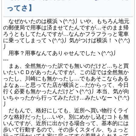
ってさ】
なぜかいたのは横浜ヽ(^.^;)丿いや、もちろん地元
の郵便局で用事は済ませてたんですが…そのまま帰
ろうともしてたんですが…なんかフラフラっと電車
に乗ってしまってヽ(^.^;)丿気がつけば横浜！ヽ(^.^;)
丿
用事？用事なんてありゃせんでしたヽ(^.^;)丿
---
まぁ、全然無かった訳でも無いのだけど…ちと買
いたいＣＤがあったんですが、この辺では全然無か
ったし、川崎にも無かったし…でもあそこならある
よなぁ…と思ってた店が横浜と…だからって、今日
行く必要も無かったんだけどヽ(^.^;)丿本当、気が向
いちゃったから行ってみただけ…みたいなーヽ(^.^;)
丿
だもんで、格好にしても、近所へ買い物行くライ
クな格好だったし…いや、別にめかし込むコトも無
いんですが、近所に出かける場合って、基本的には
歩いて行動するので、その歩くスタイル、ちょっと