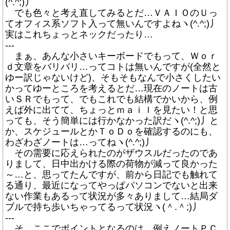
(^.^;)丿
でも色々と考え直してみるとだ…ＶＡＩＯのＵっ
てオフィス系ソフト入って無いんですよねヽ(^.^;)丿
実はこれちょっとネックだったり…
---
まぁ、あんな小さいキーボードでもって、Ｗｏｒ
ｄ文章をバリバリ…ってコトは無いんですが(全然と
ゆー訳じゃないけど)、そもそもなんで小さくしたい
かってゆーところを考えるとだ…現在のノートは古
いＳＲでもって、でもこれでも結構でかいから、例
えば外に出てて、ちょっとｍａｉｌを見たい！と思
っても、そう簡単には行かなかった訳だヽ(^.^;)丿と
か、スケジュールとかＴｏＤｏを確認するのにも、
わざわざノートは…ってねヽ(^.^;)丿
その需要に応えられたのがザウスルだったのであ
りまして、日中出かける際の荷物が減って良かった
～…と、思ってたんですが、前から日記でも触れて
る通り、最近になってやっぱパソコンでないと出来
ない作業もあるって状況が多々ありまして…結局ダ
ブルで持ち歩いちゃってるって状況ヽ(＾.＾;)丿
---
そ、ここでポイントとなるのは、例えノートＰＣ