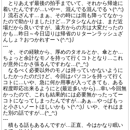
とりあえず最後の拍手までいて、それから帰途に
着いたんですが…いやー、混んでる混んでるヽ(^.^;)
丿流石ざんす…まぁ、その時には雨も降ってなかっ
たので助かりましたけど…アタシなんかは、まだ近
場だから良いですが、遠方からの方は大変だったの
かも…昨日～今日辺りは帰省のＵターンラッシュざ
んしょ？おつかれすーヽ(^.^;)丿
---
そ、その経験から、厚めのタオルとか、傘とか…
ちょっと余計なモノを持って行くコトとなり…これ
が意外にかさ張るんですわな…(^_^;)
なるべく必要以外のモノは持っていかないように
したかったのだけど、今回はパソコンを持って行く
コトに…いや、急に何か用事が入ってきても、ある
程度即応出来るようにと(最近多いから)…幸い今回無
かったので、これも結果的には必要無かったってー
コトになってしまったんですが…あぁ…やっぱもっ
と小さいノートほしいかもヽ(^.^;)丿いや、それはま
た別の話ですが…(^_^;)
---
積もる話もあるんですが…正直、今はかなり眠い