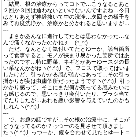
結局、根の治療からってコトで…こうなるとあと
２回か３回は通わないといけないんですよね…今日
はとりあえず神経抜いて中の洗浄…次回その様子を
みて再度洗浄か、治療かと分かれると思いますが…
---
まさかあんなに進行してたとは思わなかった…な
んで痛くなかったのかねぇ…(^_^;)
ただ、なんとなく気付いてたとゆーか、該当箇所
って食事すると、モノが挟まり易かった箇所ではあ
ったのです…特に野菜、ネギとかあーゆースジの長
い系なんかがねヽ(^.^;)丿で、フロスで取ってはいま
したけど、引っかかる感が確かにあって…その引っ
掛かりが実は虫歯個所だったようですヽ(^.^;)丿引っ
かかり感って、そこにまだ何か残ってる感みたいに
も感じるので、思いっきり突付いたり、ブラシ当て
てたりしたが…あれも悪い影響を与えていたのかも
しれんヽ(^.^;)丿
---
で、お題の話ですが…その根の治療中に、そこが
どうなってるのか？っつーのを見させて頂きまし
たヽ(^.^;)丿っつーか、鏡を合わせて見たとゆートコ