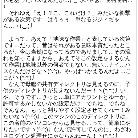
代もあったハズなんだが…(^_^;)いやぁ、便利便利…
♪
それゆえ「え！？こ、これだけ？」みたいな衝撃
がある次第です…はうぅぅ…単なるジジィぢゃ
ん…ヽ(;_;)丿
---
よって、あえて「地味な作業」と表している次第
です…だって、昔はそれがある意味本質だったとこ
ろが、今は当然になってるのでありまして…その流
れも知ってますから、あえてそこの設定をするなん
て作業は地味以外の何者でもない…無い…ナイ…ハ
ズなんだけどなヽ(^.^;)丿やっぱつかえるんだよ…こ
こがヽ(^.^;)丿
なんで母艦の共有ディレクトリは見えるのに、子
供のディレクトリが見えないんだー！ヽ(^.^;)丿い
や、そうです…きっと…単にアカウントとゆーか、
許可するかしないかの設定だけ…でもね、でもね…
そんなん、もっと判りやすく設定させてくれー！み
たいなヽ(^.^;)丿このマシンのこのディレクトリは、
この名前のパソコンからは見せる…って、簡単にや
りたいですヽ(^.^;)丿なんで許可してんのに、わざわ
ざログイン処理せにゃならんねーん！ヽ(^.^;)丿