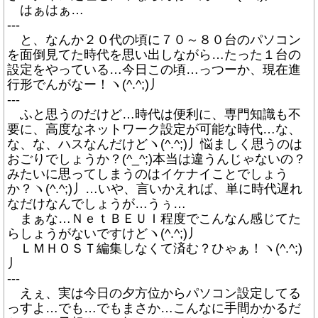
はぁはぁ…
---
と、なんか２０代の頃に７０～８０台のパソコン
を面倒見てた時代を思い出しながら…たった１台の
設定をやっている…今日この頃…っつーか、現在進
行形でんがなー！ヽ(^.^;)丿
---
ふと思うのだけど…時代は便利に、専門知識も不
要に、高度なネットワーク設定が可能な時代…な、
な、な、ハスなんだけどヽ(^.^;)丿悩ましく思うのは
おごりでしょうか？(^_^;)本当は違うんじゃないの？
みたいに思ってしまうのはイケナイことでしょう
か？ヽ(^.^;)丿…いや、言いかえれば、単に時代遅れ
なだけなんでしょうが…うぅ…
まぁな…ＮｅｔＢＥＵＩ程度でこんなん感じてた
らしょうがないですけどヽ(^.^;)丿
ＬＭＨＯＳＴ編集しなくて済む？ひゃぁ！ヽ(^.^;)
丿
---
えぇ、実は今日の夕方位からパソコン設定してる
っすよ…でも…でもまさか…こんなに手間かかるだ