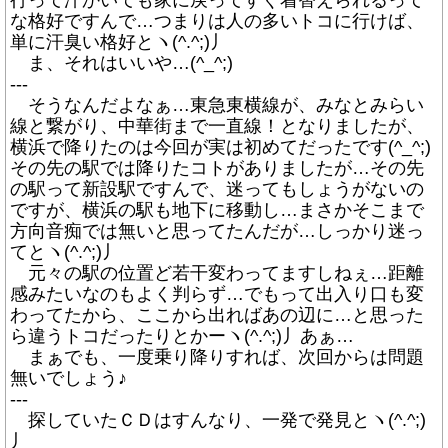
行って汗かいても家に戻ってすぐ着替えられるって
な格好ですんで…つまりは人の多いトコに行けば、
単に汗臭い格好とヽ(^.^;)丿
ま、それはいいや…(^_^;)
---
そうなんだよなぁ…東急東横線が、みなとみらい
線と繋がり、中華街まで一直線！となりましたが、
横浜で降りたのは今回が実は初めてだったです(^_^;)
その先の駅では降りたコトがありましたが…その先
の駅って新設駅ですんで、迷ってもしょうがないの
ですが、横浜の駅も地下に移動し…まさかそこまで
方向音痴では無いと思ってたんだが…しっかり迷っ
てとヽ(^.^;)丿
元々の駅の位置ど若干変わってますしねぇ…距離
感みたいなのもよく判らず…でもって出入り口も変
わってたから、ここから出ればあの辺に…と思った
ら違うトコだったりとかーヽ(^.^;)丿あぁ…
まぁでも、一度乗り降りすれば、次回からは問題
無いでしょう♪
---
探していたＣＤはすんなり、一発で発見とヽ(^.^;)
丿