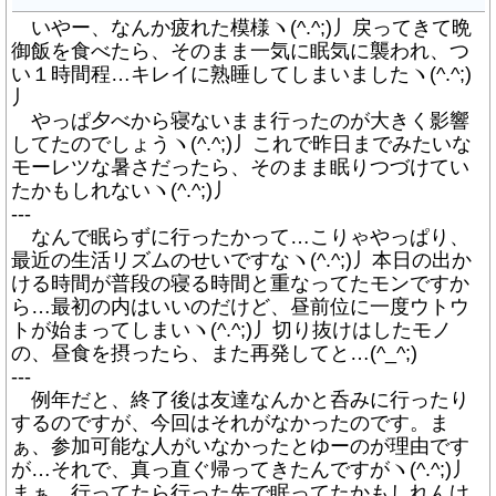
いやー、なんか疲れた模様ヽ(^.^;)丿戻ってきて晩
御飯を食べたら、そのまま一気に眠気に襲われ、つ
い１時間程…キレイに熟睡してしまいましたヽ(^.^;)
丿
やっぱ夕べから寝ないまま行ったのが大きく影響
してたのでしょうヽ(^.^;)丿これで昨日までみたいな
モーレツな暑さだったら、そのまま眠りつづけてい
たかもしれないヽ(^.^;)丿
---
なんで眠らずに行ったかって…こりゃやっぱり、
最近の生活リズムのせいですなヽ(^.^;)丿本日の出か
ける時間が普段の寝る時間と重なってたモンですか
ら…最初の内はいいのだけど、昼前位に一度ウトウ
トが始まってしまいヽ(^.^;)丿切り抜けはしたモノ
の、昼食を摂ったら、また再発してと…(^_^;)
---
例年だと、終了後は友達なんかと呑みに行ったり
するのですが、今回はそれがなかったのです。ま
ぁ、参加可能な人がいなかったとゆーのが理由です
が…それで、真っ直ぐ帰ってきたんですがヽ(^.^;)丿
まぁ、行ってたら行った先で眠ってたかもしれんけ