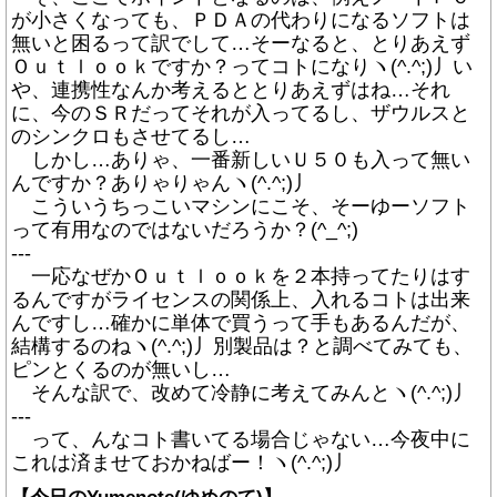
が小さくなっても、ＰＤＡの代わりになるソフトは
無いと困るって訳でして…そーなると、とりあえず
Ｏｕｔｌｏｏｋですか？ってコトになりヽ(^.^;)丿い
や、連携性なんか考えるととりあえずはね…それ
に、今のＳＲだってそれが入ってるし、ザウルスと
のシンクロもさせてるし…
しかし…ありゃ、一番新しいＵ５０も入って無い
んですか？ありゃりゃんヽ(^.^;)丿
こういうちっこいマシンにこそ、そーゆーソフト
って有用なのではないだろうか？(^_^;)
---
一応なぜかＯｕｔｌｏｏｋを２本持ってたりはす
るんですがライセンスの関係上、入れるコトは出来
んですし…確かに単体で買うって手もあるんだが、
結構するのねヽ(^.^;)丿別製品は？と調べてみても、
ピンとくるのが無いし…
そんな訳で、改めて冷静に考えてみんとヽ(^.^;)丿
---
って、んなコト書いてる場合じゃない…今夜中に
これは済ませておかねばー！ヽ(^.^;)丿