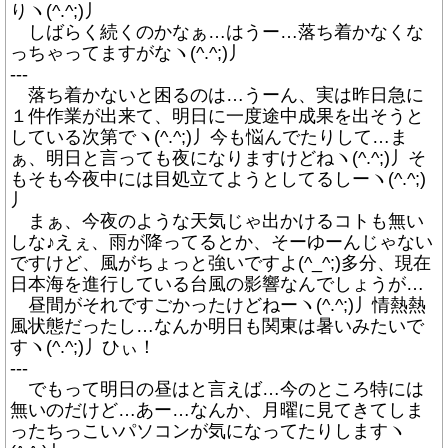
りヽ(^.^;)丿
しばらく続くのかなぁ…はうー…落ち着かなくな
っちゃってますがなヽ(^.^;)丿
---
落ち着かないと困るのは…うーん、実は昨日急に
１件作業が出来て、明日に一度途中成果を出そうと
している次第でヽ(^.^;)丿今も悩んでたりして…ま
ぁ、明日と言っても夜になりますけどねヽ(^.^;)丿そ
もそも今夜中には目処立てようとしてるしーヽ(^.^;)
丿
まぁ、今夜のような天気じゃ出かけるコトも無い
しな♪えぇ、雨が降ってるとか、そーゆーんじゃない
ですけど、風がちょっと強いですよ(^_^;)多分、現在
日本海を進行している台風の影響なんでしょうが…
昼間がそれですごかったけどねーヽ(^.^;)丿情熱熱
風状態だったし…なんか明日も関東は暑いみたいで
すヽ(^.^;)丿ひぃ！
---
でもって明日の昼はと言えば…今のところ特には
無いのだけど…あー…なんか、月曜に見てきてしま
ったちっこいパソコンが気になってたりしますヽ