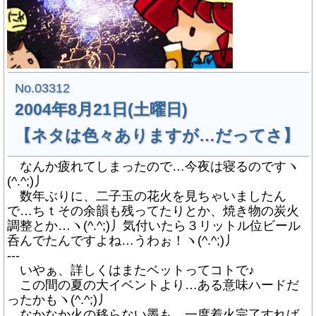
No.03312
2004年8月21日(土曜日)
【ネタは色々ありますが…だってさ】
なんか疲れてしまったので…今夜は寝るのですヽ
(^.^;)丿
数年ぶりに、二子玉の花火を見ちゃいましたん
で…ちｔその余韻も残ってたりとか、焼き物の炭火
調整とか…ヽ(^.^;)丿気付いたら３リットル位ビール
呑んでたんですよね…うわぉ！ヽ(^.^;)丿
---
いやぁ、詳しくはまたベットってコトで♪
この間の夏の大イベントより…ある意味ハードだ
ったかもヽ(^.^;)丿
なかなか火の移らない墨も、一度着火完了すれば