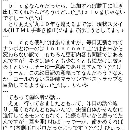
ｂｌｏｇなんかだったら、追加すれば勝手に吐き
出してくれるんだろうけど…(^_^;)ｂｌｏｇじゃない
ですしーヽ(^.^;)丿
とりあえず丸１０年を越えるまでは、現状スタイ
ル(ＨＴＭＬ手書き修正)のままで行こうとしてます♪
---
ｂｌｏｇも便利ではありますが、毎日更新されて
ナンボとゆーのはＩｎｔｅｒｎｅｔ上では古来から
変わらない訳で…もちろん更新内容も問題ではある
んですが、ネタは無くとも少なくとも絵だけは替え
る！という…そーゆー意識でありますんでヽ(^.^;)丿
うーん、この絵日記の意義ってなんだろう？なん
か、ゴールのない長距離マラソンでベストラップを
目指してるような…(^_^;)ま、いいや
---
でもって歯医者の話…
えぇ、行ってきましたとも…で、昨日の話の通
り、痛くもなんとも無いんで、虫歯自体がそんなに
進行してるモンでもなく、治療も早いかと思ってた
んですが…蓋を開ければ…っつーか、歯をめくれば
(^_^;)内側ボロボロだったようですヽ(^.^;)丿ひぃっ！