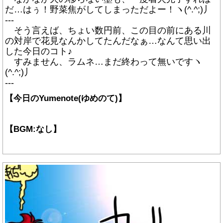
だ…はぅ！野菜焦がしてしまっただよー！ヽ(^.^;)丿
---
そう言えば、ちょい数円前、この目の前にある川
の対岸で花見なんかしてたんだなぁ…なんて思い出
した今日のコト♪
すみません、ラムネ…まだ終わって無いですヽ
(^.^;)丿
---
【今日のYumenote(ゆめのて)】
【BGM:なし】