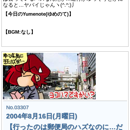
なると…ヤバイじゃんヽ(^.^;)丿
【今日のYumenote(ゆめのて)】
【BGM:なし】
No.03307
2004年8月16日(月曜日)
【行ったのは郵便局のハズなのに…だ