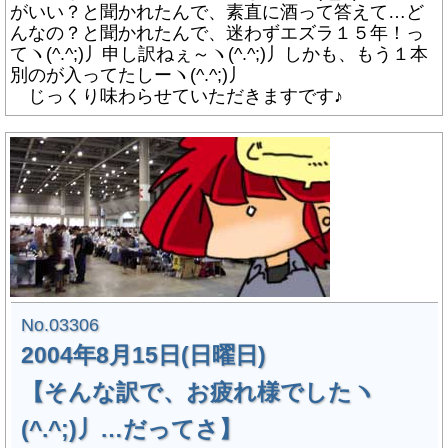
がいい？と聞かれたんで、素直に酒って答えて…ど
んなの？と聞かれたんで、迷わずエズラ１５年！っ
てヽ(^.^;)丿申し訳ねぇ～ヽ(^.^;)丿しかも、もう１本
別のが入ってたしーヽ(^.^;)丿
じっくり味わらせていただきますです♪
No.03306
2004年8月15日(日曜日)
【そんな訳で、お疲れ様でしたヽ
(^.^;)丿…だってさ】