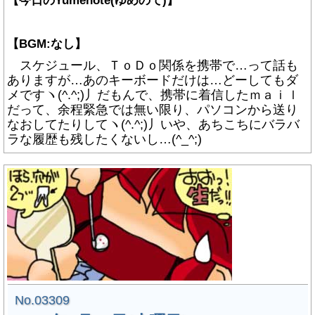
【今日のYumenote(ゆめのて)】
【BGM:なし】
スケジュール、ＴｏＤｏ関係を携帯で…って話も
ありますが…あのキーボードだけは…どーしてもダ
メですヽ(^.^;)丿だもんで、携帯に着信したｍａｉｌ
だって、余程緊急では無い限り、パソコンから送り
なおしてたりしてヽ(^.^;)丿いや、あちこちにバラバ
ラな履歴も残したくないし…(^_^;)
No.03309