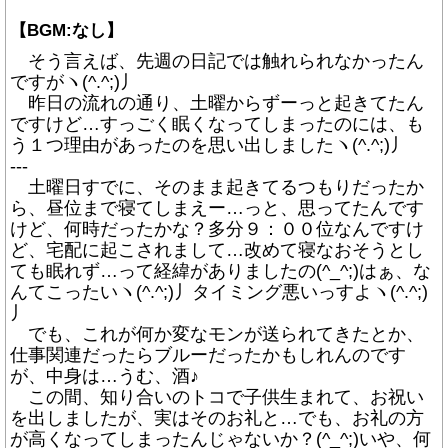
【BGM:なし】
そう言えば、先週の日記では触れられなかったん
ですがヽ(^.^;)丿
昨日の流れの通り、土曜からずーっと起きてたん
ですけど…すっごく眠くなってしまったのには、も
う１つ理由があったのを思い出しましたヽ(^.^;)丿
---
土曜日すでに、そのまま起きてるつもりだったか
ら、昼位まで寝てしまえー…っと、思ってたんです
けど、何時だったかな？多分９：００位なんですけ
ど、宅配に起こされまして…改めて寝なおそうとし
ても眠れず…って経緯がありましたの(^_^;)はぁ、な
んてこったいヽ(^.^;)丿タイミング悪いっすよヽ(^.^;)
丿
でも、これが何か変なモンが送られてきたとか、
仕事関連だったらブルーだったかもしれんのです
が、中身は…うむ、酒♪
この間、知り合いのトコで子供生まれて、お祝い
を出しましたが、実はそのお礼と…でも、お礼の方
が高くなってしまったんじゃないか？(^_^;)いや、何