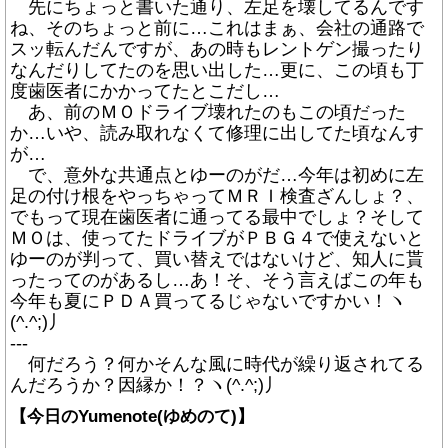
先にちょっと書いた通り、左足を壊してるんです
ね、そのちょっと前に…これはまぁ、会社の通路で
スッ転んだんですが、あの時もレントゲン撮ったり
なんだりしてたのを思い出した…更に、この頃も丁
度歯医者にかかってたとこだし…
あ、前のＭＯドライブ壊れたのもこの頃だった
か…いや、読み取れなくて修理に出してた頃なんす
が…
で、意外な共通点とゆーのがだ…今年は初めに左
足の付け根をやっちゃってＭＲＩ検査ざんしょ？、
でもって現在歯医者に通ってる最中でしょ？そして
ＭＯは、使ってたドライブがＰＢＧ４で使えないと
ゆーのが判って、買い替えではないけど、知人に貰
ったってのがあるし…あ！そ、そう言えばこの年も
今年も夏にＰＤＡ買ってるじゃないですかい！ヽ
(^.^;)丿
---
何だろう？何かそんな風に時代が繰り返されてる
んだろうか？因縁か！？ヽ(^.^;)丿
【今日のYumenote(ゆめのて)】