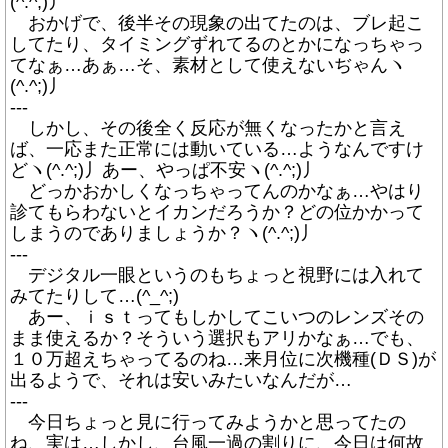
(^.^;)丿
おかげで、後半その現象の出てたのは、ブレ起こ
してたり、タイミングずれてるのとかになっちゃっ
てなぁ…あぁ…そ、素材として使えないぢゃんヽ
(^.^;)丿
---
しかし、その後全く反応が無くなったかと言え
ば、一応また正常には動いている…ようなんですけ
どヽ(^.^;)丿あー、やっぱ不安ヽ(^.^;)丿
どっかおかしくなっちゃってんのかなぁ…やはり
診てもらわないとイカンだろうか？どの位かかって
しまうのでありましょうか？ヽ(^.^;)丿
---
デジタル一眼というのもちょっと視野には入れて
みてたりして…(^_^;)
あー、ｉｓｔってもしかしてこいつのレンズその
まま使えるか？そういう選択もアリかなぁ…でも、
１０万超えちゃってるのね…来月位に次機種(ＤＳ)が
出るようで、それは安いみたいなんだが…
---
今日ちょっと見に行ってみようかと思ってたの
ね、実は…しかし、台風一過の割りに、今日は何故