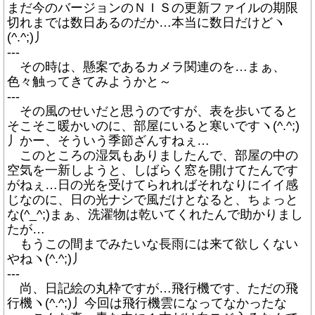
まだ今のバージョンのＮＩＳの更新ファイルの期限
切れまでは数日あるのだか…本当に数日だけどヽ
(^.^;)丿
---
その時は、懸案であるカメラ関連のを…まぁ、
色々触ってきてみようかと～
---
その風のせいだと思うのですが、表を歩いてると
そこそこ暖かいのに、部屋にいると寒いですヽ(^.^;)
丿かー、そういう季節ざんすねぇ…
このところの湿気もありましたんで、部屋の中の
空気を一新しようと、しばらく窓を開けてたんです
がねぇ…日の光を受けてられればそれなりにイイ感
じなのに、日の光ナシで風だけとなると、ちょっと
な(^_^;)まぁ、洗濯物は乾いてくれたんで助かりまし
たが…
もうこの間までみたいな長雨には来て欲しくない
やねヽ(^.^;)丿
---
尚、日記絵の丸枠ですが…飛行機です、ただの飛
行機ヽ(^.^;)丿今回は飛行機雲になってなかったな