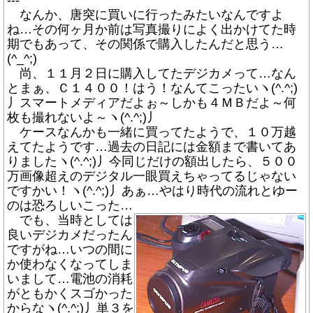
---
なんか、唐突に買いに行ったみたいなんですよ
ね…その何ヶ月か前は写真撮りによく出かけてた時
期でもあって、その関係で購入したんだと思う…
(^_^;)
尚、１１月２日に購入してたデジカメって…なん
とまぁ、Ｃ１４００！はう！なんてこったいヽ(^.^;)
丿スマートメディアだよぉ～しかも４ＭＢだよ～何
枚も撮れないよ～ヽ(^.^;)丿
ケースなんかも一緒に買ってたようで、１０万越
えてたようです…過去の日記には金額まで書いてあ
りましたヽ(^.^;)丿今同じだけの額出したら、５００
万画像超えのデジタル一眼買えちゃってるじゃない
ですかい！ヽ(^.^;)丿あぁ…やはり時代の流れとゆー
のは恐ろしいこった…
でも、当時としては
良いデジカメだったん
ですがね…いつの間に
か使わなくなってしま
いまして…電池の消耗
がともかくスゴかった
からなヽ(^.^;)丿単３を