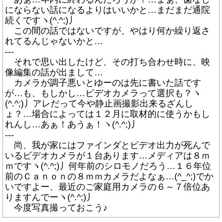
にならない話になるよりはいいかと…まだまだ通院
続くですヽ(^.^;)丿
この間の話ではないですが、やはり何か繰り返さ
れてるんじゃないかと…
---
それで思い出したけど、その打ち合わせ時に、映
像編集の話が出まして…
カメラが調子悪いとゆーのは先に書いた話です
が…も、もしかし…ビデオカメラって選択も？ヽ
(^.^;)丿アレだって今や静止画撮影出来るざんし
ょ？…場合によっては１２月に取材的に使うかもし
れんし…あぁ！あうぁ！ヽ(^.^;)丿
---
尚、我が家にはファインダとビデオ出力が死んで
いるビデオカメラが１台あります…メディアは８ｍ
ｍですヽ(^.^;)丿何年前のシロモノだろう…１６年位
前のＣａｎｏｎの８ｍｍカメラだよなぁ…(^_^;)でか
いですよー、最近のご家庭用カメラの６～７倍位あ
りますんでーヽ(^.^;)丿
今度写真撮っておこう♪