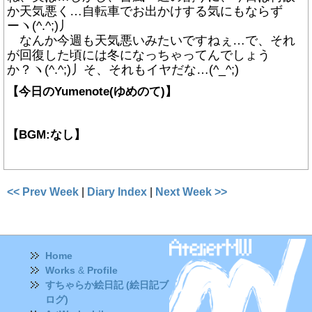
か天気悪く…自転車でお出かけする気にもならず
ーヽ(^.^;)丿
なんか今週も天気悪いみたいですねぇ…で、それ
が回復した頃には冬になっちゃってんでしょう
か？ヽ(^.^;)丿そ、それもイヤだな…(^_^;)
【今日のYumenote(ゆめのて)】
【BGM:なし】
<< Prev Week
|
Diary Index
|
Next Week >>
Home
Works
&
Profile
すちゃらか絵日記 (絵日記ブ
ログ)