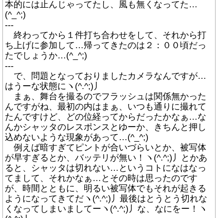
本的には止んじゃってたし、風も無くなってた…
(^_^;)
---
終わってから１件打ち合わせをして、それから打
ち上げに参加して…帰ってきたのは２：００頃だっ
たでしょうか…(^_^;)
---
で、問題となっておりましたカメラなんですが…
はうーな状態にヽ(^.^;)丿
まぁ、舞台を撮るのでフラッシュは関係無かった
んですがね、最初の内はまぁ、いつも通りに撮れて
たんですけど、どの位経ってからだったかなぁ…な
んかシャッタのレスポンスとゆーか、きちんと押し
込めないような現象があって…(^_^;)
例えば暗すぎてピントが合いづらいとか、被写体
が早すぎるとか、バッテリが無い！ヽ(^.^;)丿とかあ
ると、シャッタは切れない…というコトになはなっ
てまして、それかなぁ…とその時は思ったのです
が、時間とともに、明るい被写体でもそれが起きる
ようになってきてだヽ(^.^;)丿最後はとうとう切れな
くなってしまいましてーヽ(^.^;)丿な、なにをー！ヽ