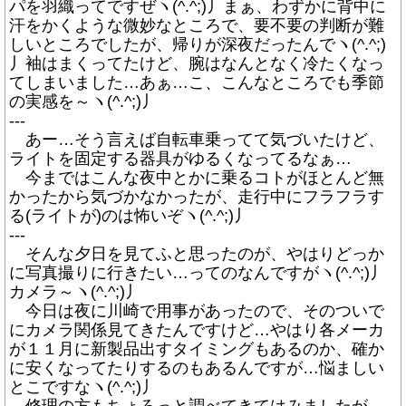
パを羽織ってですぜヽ(^.^;)丿まぁ、わずかに背中に
汗をかくような微妙なところで、要不要の判断が難
しいところでしたが、帰りが深夜だったんでヽ(^.^;)
丿袖はまくってたけど、腕はなんとなく冷たくなっ
てしまいました…あぁ…こ、こんなところでも季節
の実感を～ヽ(^.^;)丿
---
あー…そう言えば自転車乗ってて気づいたけど、
ライトを固定する器具がゆるくなってるなぁ…
今まではこんな夜中とかに乗るコトがほとんど無
かったから気づかなかったが、走行中にフラフラす
る(ライトが)のは怖いぞヽ(^.^;)丿
---
そんな夕日を見てふと思ったのが、やはりどっか
に写真撮りに行きたい…ってのなんですがヽ(^.^;)丿
カメラ～ヽ(^.^;)丿
今日は夜に川崎で用事があったので、そのついで
にカメラ関係見てきたんですけど…やはり各メーカ
が１１月に新製品出すタイミングもあるのか、確か
に安くなってたりするのもあるんですが…悩ましい
とこですなヽ(^.^;)丿