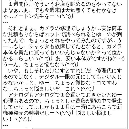
１週間位、そういうお店を眺めるのをやってない
よなぁ…あ、でも今週末は天気悪くても行かなき
ゃ…ノートン先生をーヽ(^.^;)丿
---
それとまぁ、カメラの修理でしょうか…実は簡単
な見積もりならばネットで調べられるとゆーのが判
ったんで、ちょっとそれをやってみたのですが…う
ー…もし、シャッタも故障してたとなると、カメラ
本体を新たに買ってもいいんじゃないか？って位か
かる…らしいヽ(^.^;)丿あ、安い本体がですがね(^_^;)
うーん、ちょっと悩むなヽ(^.^;)丿
いや、もしそれだけ出すとすればだ…修理代にす
るのではなく、デジタル一眼の元にしてもいいんじ
ゃないか…と、ゆー…ちょっと微妙なトコですわ
な…ちょっと悩ましいぞ、これヽ(^.^;)丿
アナログもアナログで１台置いておきたいとゆー
心理もあるので、ちょっとした葛藤が頭の中で発生
してたりして…しかも１１月は一斉にあちこちで新
機種発売の時期だしーヽ(^.^;)丿悩ましい悩まし
い！ヽ(^.^;)丿
---