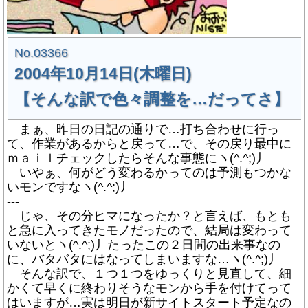
No.03366
2004年10月14日(木曜日)
【そんな訳で色々調整を…だってさ】
まぁ、昨日の日記の通りで…打ち合わせに行っ
て、作業があるからと戻って…で、その戻り最中に
ｍａｉｌチェックしたらそんな事態にヽ(^.^;)丿
いやぁ、何がどう変わるかってのは予測もつかな
いモンですなヽ(^.^;)丿
---
じゃ、その分ヒマになったか？と言えば、もとも
と急に入ってきたモノだったので、結局は変わって
いないとヽ(^.^;)丿たったこの２日間の出来事なの
に、バタバタにはなってしまいますな…ヽ(^.^;)丿
そんな訳で、１つ１つをゆっくりと見直して、細
かくて早くに終わりそうなモンから手を付けてって
はいますが…実は明日が新サイトスタート予定なの