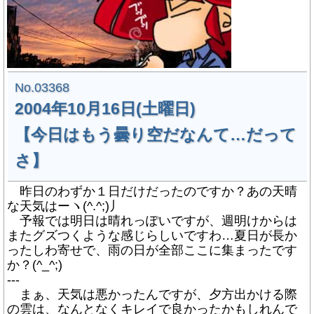
No.03368
2004年10月16日(土曜日)
【今日はもう曇り空だなんて…だって
さ】
昨日のわずか１日だけだったのですか？あの天晴
な天気はーヽ(^.^;)丿
予報では明日は晴れっぽいですが、週明けからは
またグズつくような感じらしいですわ…夏日が長か
ったしわ寄せで、雨の日が全部ここに集まったです
か？(^_^;)
---
まぁ、天気は悪かったんですが、夕方出かける際
の雲は、なんとなくキレイで良かったかもしれんで