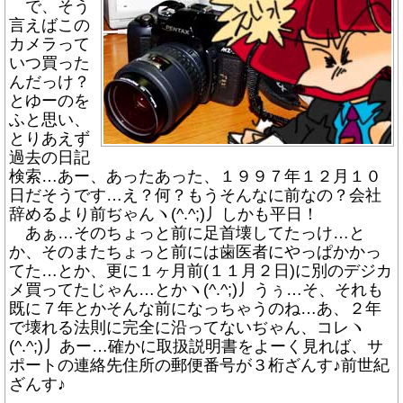
で、そう
言えばこの
カメラって
いつ買った
んだっけ？
とゆーのを
ふと思い、
とりあえず
過去の日記
検索…あー、あったあった、１９９７年１２月１０
日だそうです…え？何？もうそんなに前なの？会社
辞めるより前ぢゃんヽ(^.^;)丿しかも平日！
あぁ…そのちょっと前に足首壊してたっけ…と
か、そのまたちょっと前には歯医者にやっぱかかっ
てた…とか、更に１ヶ月前(１１月２日)に別のデジカ
メ買ってたじゃん…とかヽ(^.^;)丿うぅ…そ、それも
既に７年とかそんな前になっちゃうのね…あ、２年
で壊れる法則に完全に沿ってないぢゃん、コレヽ
(^.^;)丿あー…確かに取扱説明書をよーく見れば、サ
ポートの連絡先住所の郵便番号が３桁ざんす♪前世紀
ざんす♪