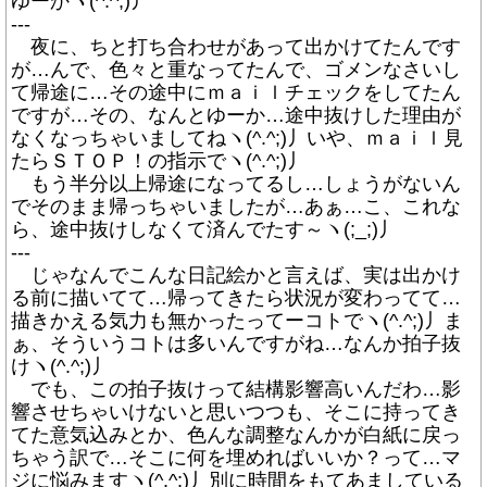
ゆーかヽ(^.^;)丿
---
夜に、ちと打ち合わせがあって出かけてたんです
が…んで、色々と重なってたんで、ゴメンなさいし
て帰途に…その途中にｍａｉｌチェックをしてたん
ですが…その、なんとゆーか…途中抜けした理由が
なくなっちゃいましてねヽ(^.^;)丿いや、ｍａｉｌ見
たらＳＴＯＰ！の指示でヽ(^.^;)丿
もう半分以上帰途になってるし…しょうがないん
でそのまま帰っちゃいましたが…あぁ…こ、これな
ら、途中抜けしなくて済んでたす～ヽ(;_;)丿
---
じゃなんでこんな日記絵かと言えば、実は出かけ
る前に描いてて…帰ってきたら状況が変わってて…
描きかえる気力も無かったってーコトでヽ(^.^;)丿ま
ぁ、そういうコトは多いんですがね…なんか拍子抜
けヽ(^.^;)丿
でも、この拍子抜けって結構影響高いんだわ…影
響させちゃいけないと思いつつも、そこに持ってき
てた意気込みとか、色んな調整なんかが白紙に戻っ
ちゃう訳で…そこに何を埋めればいいか？って…マ
ジに悩みますヽ(^.^;)丿別に時間をもてあましている