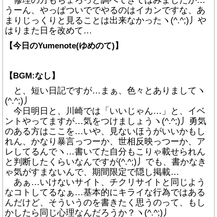
修理の方もちょろっと調べてきてはみましたが…
うーん、やっぱついででやるのはイカンですな、あ
まりじっくりと見ることは出来なかったヽ(^.^;)丿や
はりまた日を改めて…
【今日のYumenote(ゆめのて)】
【BGM:なし】
と、短い日記ですが…まぁ、色々とありましてヽ
(^.^;)丿
今日明日と、川崎では「いいじゃん…」と、イベ
ントやってますが…気をつけましょうヽ(^.^;)丿勇気
のある方はここを…いや、見ないほうがいいかもし
れん、かなり暴言っつーか、世相反映っつーか、ア
レしてるんでヽ…書いてた自分もこりゃ載せられん
と判断したくらいなんですが(^.^;)丿でも、書かなき
ゃ気がすまないんで、期間限定で隠し掲載…
あぁ…いけないサイト、チクリサイトと同じよう
なコトしてるなぁ…基本的にキライな行為ではある
んだけど、そういうのを書きたく思うのって、もし
かしたら同じ心理なんだろうか？ヽ(^.^;)丿