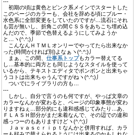
---
初期の頃は黄色とピンク系メインでスタートした
このページのカラーも、会社を辞める頃にブルー・
水色系に全部変更をしていたのですが…流石にそれ
も芸が無いし、折角この間ＣＳＳをあちこち埋め込
んだので、季節で色替えるようにしてみようか
と…ヽ(^.^;)丿
こんなんＨＴＭＬオンリーでやってたら出来なか
った(時間かければ別)よなぁヽ(^.^;)丿
まぁ、この間、
仕事系トップ
もカラー替えてる
し…基本的に両方とも同じようなスタイルを使って
いるから、テキストエディタでポンポンと出来ちゃ
うコトは出来ちゃうんですがねヽ(^.^;)丿
ついでにライブラリの方も…
---
しかし、自分で言うのも何ですが、やっぱ文章の
カラーなんかが変わると、ページの印象事態が変わ
りますねぇ…部分的にも違和感感じてみたり…あ、
ＦＬＡＳＨ部分がまだ未着なんで、その辺での違和
感っつーのもありますけどヽ(^.^;)丿
Ｊａｖａｓｃｒｉｐｔなんかと併用すれば、カラ
ーも好みで替えられるようには出来るのかもしれな