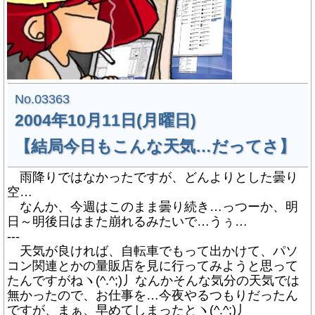
No.03363
2004年10月11日(月曜日)
【結局今日もこんな天気…だってさ】
雨降りではなかったですが、どんよりとした曇り
空…
なんか、今週はこのまま曇り続き…っつーか、明
日～明後日はまた崩れるみたいで…うぅ…
---
天気が良ければ、自転車でもって出かけて、パソ
コン関連とかの量販店を見に行ってみようと思って
たんですがねヽ(^.^;)丿なんかそんな気分の天気では
無かったので、お仕事を…今夜やるつもりだったん
ですが、まぁ、早めてしまったとヽ(^.^;)丿