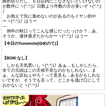
締め切りだし、６日以内にこなさないといけないの
が数件にヽ(^.^;)丿日数より件数の方が多いぞヽ(^.^;)
丿
お抱えで先に進めないのがあるのもイヤン的や
ーヽ(^.^;)丿はうー
---
例年の秋口ってこんな感じだったっけか？…あ、
そうか、連休過ぎたからかーヽ(^.^;)丿はうー
【今日のYumenote(ゆめのて)】
【BGM:なし】
しかも天気悪いしヽ(^.^;)丿あぁ…もしかしたら、
全ての元凶はこの天候不良なのかもしれない…ま
ぁ、んな訳ねぇやろ！って意見も…あるかもしれな
いですが、そうでも言って、どこかを逃げ口にして
おかないとヽ(^.^;)丿