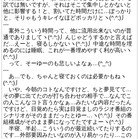
訳では無いですが、それはそこで集中しとかないと
他に影響する！と、割いてた時間だけに…ぽっかり
と、そりゃもうキレイなほどポッカリとヽ(^.^;)丿
---
案外こういう時間って、他に流用出来ないのが普
通でありましてヽ(^.^;)丿んじゃどうするかと言えば
だ…えーと、寝るしかないヽ(^.^;)丿中途な時間を埋
めるのには睡眠、これが一番埋めやすく利が高いヽ
(^.^;)丿
って、そーゆーのも悲しいよなぁ…(^_^;)
---
あ…でも、ちゃんと寝ておくのは必要かもねヽ
(^.^;)丿
いや、今朝のコトなんですけど、ちと夢見てて…
その夢に出てたのが打ち合わせの相手で…なんでこ
の人こんなコト言うかなぁ…みたいな内容だったん
ですけど、目覚めたら実は目覚ましのラジオ番組の
シナリオがそのままだったとゆー…ヽ(^.^;)丿その番
組構成がそのまま夢になってたですよーヽ(^.^;)丿
半寝、半起…こういうのが最近続いてたりするの
です…外部要因みたいなのが入り易かったり…この