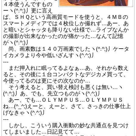
４本使うんですもの
ーヽ(^.^;)丿更に言え
ば、ＳＨＱという高画質モードを使うと、４ＭＢの
スマートメディアでは４枚位しか撮れず…あー、あ
と暗いとシャッタも降りない仕様で…ライブなんか
の撮影が出来なかったのが痛かった…なんて記憶
がヽ(^.^;)丿
尚、画素数は１４０万画素でしたヽ(^.^;)丿ケータ
イカメラより今や低いざんすヽ(^.^;)丿
---
まだ押入れに眠ってるよなぁ…あ、それから数え
ると、その後に１台コンパクトなデジカメ買って、
今使ってるのは更にその次なのか…
そう考えると、買い替え検討も悪くは無い…ヽ
(^.^;)丿あ、でも、先立つものがヽ(^.^;)丿
あー、でも…ＯＬＹＭＰＵＳ…ＯＬＹＭＰＵＳ
ね…(^_^;)えーと、えーと、さて、さっきの仕事仕上
げなきゃヽ(^.^;)丿
---
しかし、こういう購入衝動の妙な共通点を見つけ
てしまいました…日記見てて…