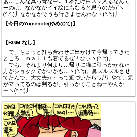
ぁ…こんな真っ青な中に１本だけ白スジ入るなんて
ーのは、なかなかイイ絵にもなると思うのだがヽ
(^.^;)丿なかなかそうも行きませんわなヽ(^.^;)丿
【今日のYumenote(ゆめのて)】
【BGM:なし】
で、ちょっと打ち合わせに出かけて今帰ってきた
ところ…ｍａｉｌも着てるぜ！ひぃヽ(^.^;)丿
でも、それより何より…帰りに猫に引っかかれた
方がショックでかいかも…ヽ(^.^;)丿鼻ズルズルさせ
てたんで、大丈夫か～って近づいたら”ガリ”やて…気
が立ってるのは判るが、引っかくことねーやんか
ーヽ(^.^;)丿