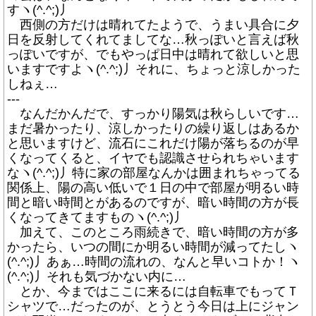
すヽ(^.^;)丿
西側の方だけは晴れてたようで、うまい具合に夕
日を反射してくれてましてな…秋っぽいと言えば秋
っぽいですが、でもやっぱ日中は晴れて欲しいと思
いますですよヽ(^.^;)丿それに、ちょっと涼しかった
しねぇ…
---
なんだかんだで、すっかり陽気は秋らしいです…
まだ暑かったり、涼しかったりの繰り返しはあるか
と思いますけど、流石にこれだけ陽が落ちるのが早
くなってくると、イヤでも認識させられちゃいます
なヽ(^.^;)丿特に家の部屋なんかは囲まれちゃってる
関係上、陽の高い低いで１日の中で部屋が明るい時
間と暗い時間とがあるのですが、暗い時間の方が長
くなってきてますものヽ(^.^;)丿
加えて、このところ雨続きで、暗い時間の方が多
かったら、いつの間にか明るい時間が減ってたしヽ
(^.^;)丿あぁ…時間の流れの、なんと早いコトか！ヽ
(^.^;)丿それも気づかない内に…
とか、今まではここに来るには自転車でもってＴ
シャツで…だったのが、とうとう今日は上にジャン