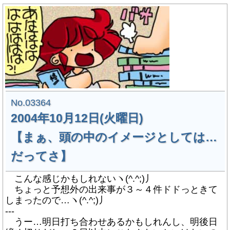
No.03364
2004年10月12日(火曜日)
【まぁ、頭の中のイメージとしては…
だってさ】
こんな感じかもしれないヽ(^.^;)丿
ちょっと予想外の出来事が３～４件ドドっときて
しまったので…ヽ(^.^;)丿
---
うー…明日打ち合わせあるかもしれんし、明後日