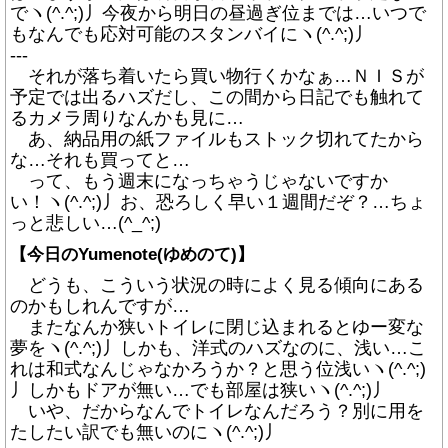
でヽ(^.^;)丿今夜から明日の昼過ぎ位までは…いつで
もなんでも応対可能のスタンバイにヽ(^.^;)丿
---
それが落ち着いたら買い物行くかなぁ…ＮＩＳが
予定では出るハズだし、この間から日記でも触れて
るカメラ周りなんかも見に…
あ、納品用の紙ファイルもストック切れてたから
な…それも買ってと…
って、もう週末になっちゃうじゃないですか
い！ヽ(^.^;)丿お、恐ろしく早い１週間だぞ？…ちょ
っと悲しい…(^_^;)
【今日のYumenote(ゆめのて)】
どうも、こういう状況の時によく見る傾向にある
のかもしれんですが…
またなんか狭いトイレに閉じ込まれるとゆー変な
夢をヽ(^.^;)丿しかも、洋式のハズなのに、浅い…こ
れは和式なんじゃなかろうか？と思う位浅いヽ(^.^;)
丿しかもドアが無い…でも部屋は狭いヽ(^.^;)丿
いや、だからなんでトイレなんだろう？別に用を
たしたい訳でも無いのにヽ(^.^;)丿