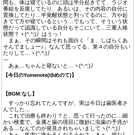
間も、体は寝ているのに頭は半分起きてて、ラジオ
番組を反復してたり、あるいは、その内容の自分に
置換してたり…半覚醒状態と判ってるのに、方や起
きてて方や寝ているという…でもって、そういう状
態だって認識している自分もそこにいて…三重人格
状態？ヽ(^.^;)丿はうっ！
まぁ、その瞬間はそれも面白く「ま、しばらくあ
そんでましょー♪」なんて思ってる、第４の自分もい
たりして…ヽ(^.^;)丿
---
あぁ…ちゃんと寝ないと…ヽ(^.^;)丿
【今日のYumenote(ゆめのて)】
【BGM:なし】
すっかり忘れてたんですが、実は今日は歯医者さ
んでした…
これで治療も終わり？と、思って行ったのに…細
かい検査で、金属と歯の境目に微妙に虫歯の予兆が
ある…なんてのが発見されちゃいましてヽ(^.^;)丿
あぁ…年内に終わるんだろうか？…まぁ、歯なし