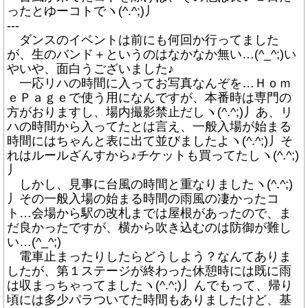
ったとゆーコトでヽ(^.^;)丿
---
ダンスのイベントは前にも何回か行ってました
が、生のバンド＋というのはなかなか無い…(^_^;)い
やいや、面白うございました♪
一応リハの時間に入ってお写真なんぞを…Ｈｏｍ
ｅＰａｇｅで使う用になんですが、本番時は専門の
方がおりますし、場内撮影禁止だしヽ(^.^;)丿あ、リ
ハの時間から入ってたとは言え、一般入場が始まる
時間にはちゃんと表に出て並びましたよヽ(^.^;)丿そ
れはルールざんすから♪チケットも買ってたしヽ(^.^;)
丿
しかし、見事に台風の時間と重なりましたヽ(^.^;)
丿その一般入場の始まる時間の雨風の凄かったコ
ト…会場から駅の改札までは屋根があったので、ま
だ良かったですが、横から吹き込むのは防御が難し
い…(^_^;)
電車止まったりしたらどうしよう？なんてありま
したが、第１ステージが終わった休憩時には既に雨
は収まっちゃってましたヽ(^.^;)丿んでもって、帰り
頃には多少パラついてた時間もありましたけど、基