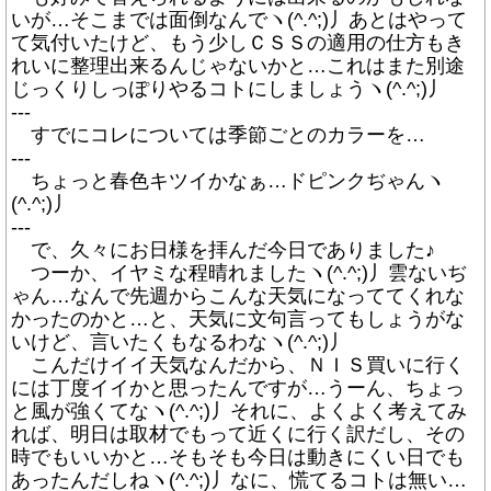
いが…そこまでは面倒なんでヽ(^.^;)丿あとはやって
て気付いたけど、もう少しＣＳＳの適用の仕方もき
れいに整理出来るんじゃないかと…これはまた別途
じっくりしっぽりやるコトにしましょうヽ(^.^;)丿
---
すでにコレについては季節ごとのカラーを…
---
ちょっと春色キツイかなぁ…ドピンクぢゃんヽ
(^.^;)丿
---
で、久々にお日様を拝んだ今日でありました♪
つーか、イヤミな程晴れましたヽ(^.^;)丿雲ないぢ
ゃん…なんで先週からこんな天気になっててくれな
かったのかと…と、天気に文句言ってもしょうがな
いけど、言いたくもなるわなヽ(^.^;)丿
こんだけイイ天気なんだから、ＮＩＳ買いに行く
には丁度イイかと思ったんですが…うーん、ちょっ
と風が強くてなヽ(^.^;)丿それに、よくよく考えてみ
れば、明日は取材でもって近くに行く訳だし、その
時でもいいかと…そもそも今日は動きにくい日でも
あったんだしねヽ(^.^;)丿なに、慌てるコトは無い…