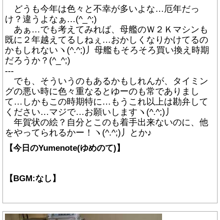
どうも今年は色々と不幸が多いよな…厄年だっ
け？違うよなぁ…(^_^;)
あぁ…でも考えてみれば、母艦のＷ２Ｋマシンも
既に２年越えてるしねぇ…おかしくなりかけてるの
かもしれないヽ(^.^;)丿母艦もそろそろ買い換え時期
だろうか？(^_^;)
---
でも、そういうのもあるかもしれんが、タイミン
グの悪い時に色々重なるとゆーのも常でありまし
て…しかもこの時期特に…もうこれ以上は勘弁して
ください…マジで…お願いしますヽ(^.^;)丿
年賀状の絵？自分とこのも着手出来ないのに、他
をやってられるかー！ヽ(^.^;)丿とか♪
【今日のYumenote(ゆめのて)】
【BGM:なし】