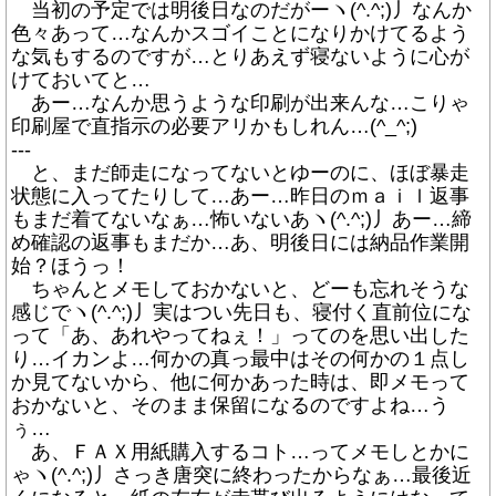
当初の予定では明後日なのだがーヽ(^.^;)丿なんか
色々あって…なんかスゴイことになりかけてるよう
な気もするのですが…とりあえず寝ないように心が
けておいてと…
あー…なんか思うような印刷が出来んな…こりゃ
印刷屋で直指示の必要アリかもしれん…(^_^;)
---
と、まだ師走になってないとゆーのに、ほぼ暴走
状態に入ってたりして…あー…昨日のｍａｉｌ返事
もまだ着てないなぁ…怖いないあヽ(^.^;)丿あー…締
め確認の返事もまだか…あ、明後日には納品作業開
始？ほうっ！
ちゃんとメモしておかないと、どーも忘れそうな
感じでヽ(^.^;)丿実はつい先日も、寝付く直前位にな
って「あ、あれやってねぇ！」ってのを思い出した
り…イカンよ…何かの真っ最中はその何かの１点し
か見てないから、他に何かあった時は、即メモって
おかないと、そのまま保留になるのですよね…う
ぅ…
あ、ＦＡＸ用紙購入するコト…ってメモしとかに
ゃヽ(^.^;)丿さっき唐突に終わったからなぁ…最後近