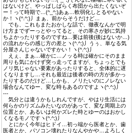
はないけど、やっぱしばらく布団から出たくないぞ
ー！って時期で…(^_^;)あぁ…軟弱化しとるやない
か！ヽ(^.^;)丿まぁ、前からそうだけど…
でも、これもまたおかしな話で、徹夜なんかで明
け方までずーっとやってると、その寒さが妙に気持
ちよかったりするのですね…要は前後(後はないか…)
の流れからの感じ方の差とヽ(^.^;)丿うぅ、単なる気
分屋さんじゃないですかい！ヽ(^.^;)丿
えぇ、まぁ…確かに…ノッる時は確かにそのまま
周りも気にかけず突っ走ってますが、ちょっとでも
ノリ気じゃない要素があったりすると、全体的に遅
くなりますし…それも最近は後者の時の方が多かっ
たりするのだけど…しかも、ノリたいのにノレない
場合なんてゆー、変な時もあるのですよヽ(^.^;)丿
---
気分とは違うかもしれんですが、やはり生活には
何らかのリズムみたいなのがあって、変な周期上の
位置とか、あるいは何かズレた時とゆーのはおかし
くなるモノですヽ(^.^;)丿
とにかく今年はヒドイ…初っ端から医者とか、歯
医者とか、パソコン壊れたりなんやかや…よろしく