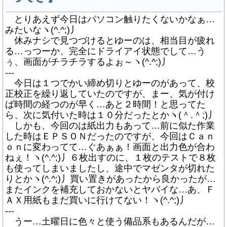
とりあえず今日はパソコン触りたくないかなぁ…
みたいなヽ(^.^;)丿
休みナシで見つづけるとゆーのは、相当目が疲れ
る…っつーか、完全にドライアイ状態でして…う
ぅ、画面がチラチラするよぉ～ヽ(^.^;)丿
---
今日は１つでかい締め切りとゆーのがあって、校
正校正を繰り返していたのですが、まー、気が付け
ば時間の経つのが早く…あと２時間！と思ってた
ら、次に気付いた時は１０分だったとかヽ(＾.＾;)丿
しかも、今回のは紙出力もあって…前に似た作業
した時はＥＰＳＯＮだったのですが、今回はＣａｎ
ｏｎに変わってて…ぐあぁぁ！画面と出力色が合わ
ねぇ！ヽ(^.^;)丿６枚出すのに、１枚のテストで８枚
も使ってしまいましたし、途中でマゼンタが切れた
りとかヽ(^.^;)丿買い置きがあったから良かったが…
またインクを補充しておかないとヤバイな…あ、Ｆ
ＡＸ用紙もまだ買いに行けてない！ヽ(^.^;)丿
---
うー…土曜日に色々と使う備品系もあるんだが…