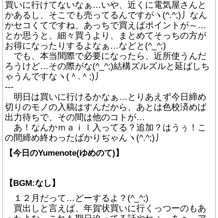
買いに行けてないなぁ…いや、近くに電気屋さんと
かあるし、そこでも売ってるんですがヽ(^.^;)丿なん
かセコくてですね、あっちで買えばポイントが～…
とか思うと、細々買うより、まとめてそっちの方が
お得になったりするよなぁ…などと(^_^;)
でも、本当間際で必要になったら、近所使うんだ
ろうけど…その際がな(^_^;)結構ズルズルと延ばしち
ゃうんですなヽ(＾.＾;)丿
---
明日は買いに行けるかなぁ…とりあえず今日締め
切りのモノの入稿はすんだから、あとは色校済めば
出力待ちで、その間は他のコトが…
あ！なんかｍａｉｌ入ってる？追加？はうぅ！こ
の間締め終わったばかりぢゃんヽ(^.^;)丿
【今日のYumenote(ゆめのて)】
【BGM:なし】
１２月だって…どーするよ？(^_^;)
買出しと言えば、年賀状買いに行くっつーのもあ