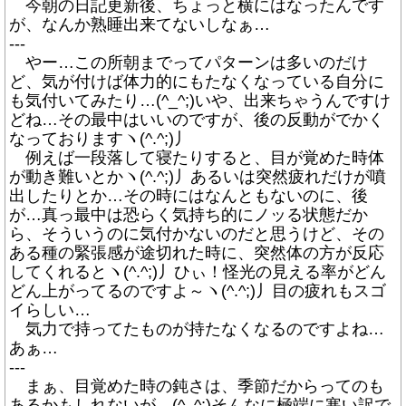
今朝の日記更新後、ちょっと横にはなったんです
が、なんか熟睡出来てないしなぁ…
---
やー…この所朝までってパターンは多いのだけ
ど、気が付けば体力的にもたなくなっている自分に
も気付いてみたり…(^_^;)いや、出来ちゃうんですけ
どね…その最中はいいのですが、後の反動がでかく
なっておりますヽ(^.^;)丿
例えば一段落して寝たりすると、目が覚めた時体
が動き難いとかヽ(^.^;)丿あるいは突然疲れだけが噴
出したりとか…その時にはなんともないのに、後
が…真っ最中は恐らく気持ち的にノッる状態だか
ら、そういうのに気付かないのだと思うけど、その
ある種の緊張感が途切れた時に、突然体の方が反応
してくれるとヽ(^.^;)丿ひぃ！怪光の見える率がどん
どん上がってるのですよ～ヽ(^.^;)丿目の疲れもスゴ
イらしい…
気力で持ってたものが持たなくなるのですよね…
あぁ…
---
まぁ、目覚めた時の鈍さは、季節だからってのも
あるかもしれないが…(^_^;)そんなに極端に寒い訳で