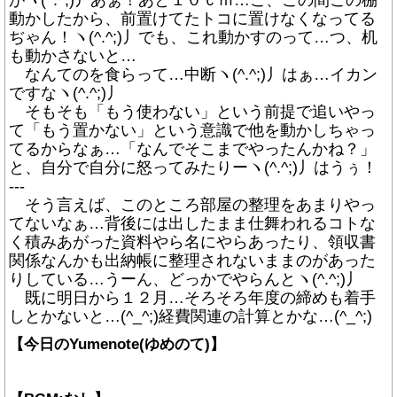
がヽ(^.^;)丿あぁ！あと１０ｃｍ…こ、この間この棚
動かしたから、前置けてたトコに置けなくなってる
ぢゃん！ヽ(^.^;)丿でも、これ動かすのって…つ、机
も動かさないと…
なんてのを食らって…中断ヽ(^.^;)丿はぁ…イカン
ですなヽ(^.^;)丿
そもそも「もう使わない」という前提で追いやっ
て「もう置かない」という意識で他を動かしちゃっ
てるからなぁ…「なんでそこまでやったんかね？」
と、自分で自分に怒ってみたりーヽ(^.^;)丿はうぅ！
---
そう言えば、このところ部屋の整理をあまりやっ
てないなぁ…背後には出したまま仕舞われるコトな
く積みあがった資料やら名にやらあったり、領収書
関係なんかも出納帳に整理されないままのがあった
りしている…うーん、どっかでやらんとヽ(^.^;)丿
既に明日から１２月…そろそろ年度の締めも着手
しとかないと…(^_^;)経費関連の計算とかな…(^_^;)
【今日のYumenote(ゆめのて)】