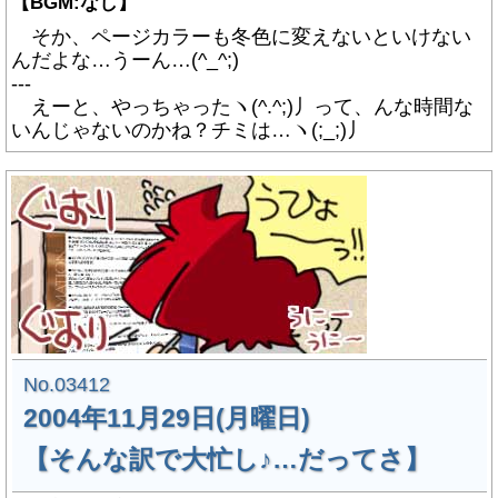
【BGM:なし】
そか、ページカラーも冬色に変えないといけない
んだよな…うーん…(^_^;)
---
えーと、やっちゃったヽ(^.^;)丿って、んな時間な
いんじゃないのかね？チミは…ヽ(;_;)丿
No.03412
2004年11月29日(月曜日)
【そんな訳で大忙し♪…だってさ】