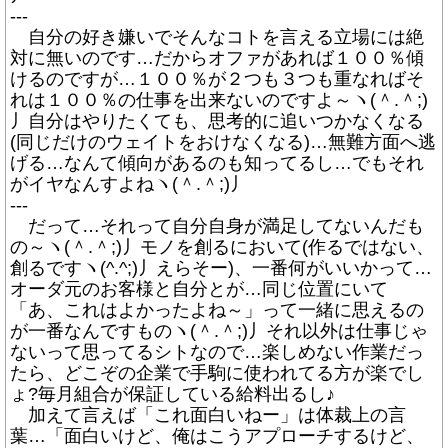
---
自分の好き嫌いでそんなコトを言える立場には絶
対に無いのです…だからオファがあれば１００％傾
けるのですが…１００％が２つも３つも重なればそ
れは１００％の仕事を出来ないのですよ～ヽ(＾.＾;)
丿自分はやりたくても、思考的に追いつかなくなる
(同じだけのウェイトをおけなくなる)…無難方面へ逃
げる…なんて傾向があるのも知ってるし…でもそれ
がイヤなんすよねヽ(＾.＾;)丿
---
だって…それって自分自身が満足してないんだも
の～ヽ(＾.＾;)丿モノを創るにおいて(作るではない、
創るですヽ(^.^;)丿えらそー)、一番何がいいかって…
オーダ元のお客様と自分とが…同じ位置にいて
「あ、これはよかったよね～」って一緒に思えるの
が一番なんですものヽ(＾.＾;)丿それ以外は仕事じゃ
ないって思ってるシトなので…楽しめない作業だっ
たら、どこぞの企業で手駒に使われてる方が楽でし
ょ?毎月組合が保証している給料出るし♪
加えて言えば「これ面白いねー」は体裁上の言
葉…「面白いけど、俺はこうアプローチするけど、