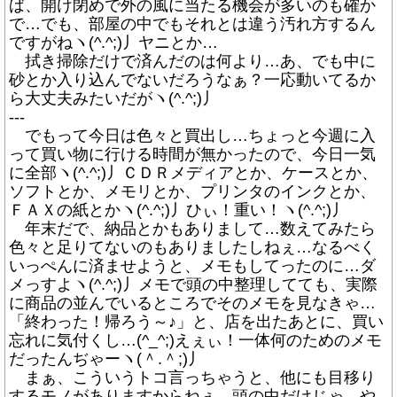
ば、開け閉めで外の風に当たる機会が多いのも確か
で…でも、部屋の中でもそれとは違う汚れ方するん
ですがねヽ(^.^;)丿ヤニとか…
拭き掃除だけで済んだのは何より…あ、でも中に
砂とか入り込んでないだろうなぁ？一応動いてるか
ら大丈夫みたいだがヽ(^.^;)丿
---
でもって今日は色々と買出し…ちょっと今週に入
って買い物に行ける時間が無かったので、今日一気
に全部ヽ(^.^;)丿ＣＤＲメディアとか、ケースとか、
ソフトとか、メモリとか、プリンタのインクとか、
ＦＡＸの紙とかヽ(^.^;)丿ひぃ！重い！ヽ(^.^;)丿
年末だで、納品とかもありまして…数えてみたら
色々と足りてないのもありましたしねぇ…なるべく
いっぺんに済ませようと、メモもしてったのに…ダ
メっすよヽ(^.^;)丿メモで頭の中整理してても、実際
に商品の並んでいるところでそのメモを見なきゃ…
「終わった！帰ろう～♪」と、店を出たあとに、買い
忘れに気付くし…(^_^;)えぇぃ！一体何のためのメモ
だったんぢゃーヽ(＾.＾;)丿
まぁ、こういうトコ言っちゃうと、他にも目移り
するモノがありますからねぇ…頭の中だけじゃ、や