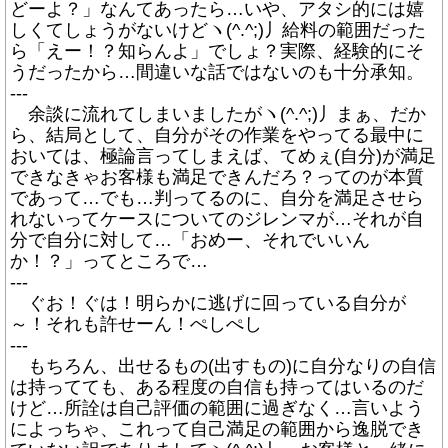
どーよ？」なんてあったら…いや、アタシ的には嬉
しくてしょうがないけどヽ(^.^;)丿給料の範囲だった
ら「えー！？知らんよ」でしょ？実際、経験的にそ
うだったから…間違いな話ではないのも十分承知。
---
余談に流れてしまいましたがヽ(^.^;)丿まぁ、だか
ら、結局として、自分がその作業をやってる最中に
おいては、極論言ってしまえば、てめぇ(自分)が満足
できなきゃお客様も満足できんだろ？ってのが本質
であって…でも…判ってるのに、自分を満足させら
れないってケースについてのジレンマが…それが自
分で自分に対して…「おめー、それでいいん
か！？」ってところで…
---
ぐお！ぐは！明らかに逃げに回っている自分が
～！それも許せーん！ぺしぺし
---
もちろん、出せるもの(出すもの)に自分なりの自信
は持ってても、ある程度の自信も持ってはいるのだ
けど…所詮は自己評価の範囲に過ぎなく…言いよう
によっちゃ、これって自己満足の範囲から逸脱でき