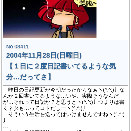
No.03411
2004年11月28日(日曜日)
【１日に２度日記書いてるような気
分…だってさ】
昨日の日記更新が今朝だったからなぁヽ(^.^;)丿な
んか２回書いてるような…いや、実際そうなんだ
が…それって日記か？と思うとヽ(^.^;)丿つまりは書
くネタも…ってコトだしーヽ(^.^;)丿
そういう生活を送ってはいけませんですねヽ(^.^;)
丿
---