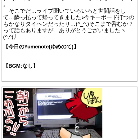
丿
そこでだ…ライブ聞いていろいろと世間話をし
て…酔っ払って帰ってきました♪今キーボード打つの
もかなりタイヘンだったり…(^_^;)そこまで呑むか？
って話もありますが…ありがとうございましたヽ
(^.^)丿
【今日のYumenote(ゆめのて)】
【BGM:なし】