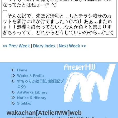
なってたとはねぇ…(^_^;)
---
そんな訳で、先ほど帰宅と…ちとチラシ載せのカ
ットを届けに出かけてましたヽ(^.^;)丿あぁ…まだｍ
ａｉｌ処理も終わってない…なんか色々と集まりす
ぎちゃってて、どれからどうしていいのやら…(^_^;)
<< Prev Week
|
Diary Index
|
Next Week >>
Home
Works
&
Profile
すちゃらか絵日記 (絵日記ブ
ログ)
ArtWorks Library
Notice & History
SiteMap
wakachan[AtelierMW]web