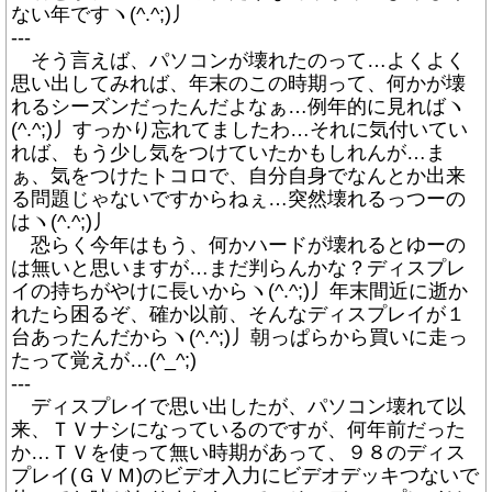
ない年ですヽ(^.^;)丿
---
そう言えば、パソコンが壊れたのって…よくよく
思い出してみれば、年末のこの時期って、何かが壊
れるシーズンだったんだよなぁ…例年的に見ればヽ
(^.^;)丿すっかり忘れてましたわ…それに気付いてい
れば、もう少し気をつけていたかもしれんが…ま
ぁ、気をつけたトコロで、自分自身でなんとか出来
る問題じゃないですからねぇ…突然壊れるっつーの
はヽ(^.^;)丿
恐らく今年はもう、何かハードが壊れるとゆーの
は無いと思いますが…まだ判らんかな？ディスプレ
イの持ちがやけに長いからヽ(^.^;)丿年末間近に逝か
れたら困るぞ、確か以前、そんなディスプレイが１
台あったんだからヽ(^.^;)丿朝っぱらから買いに走っ
たって覚えが…(^_^;)
---
ディスプレイで思い出したが、パソコン壊れて以
来、ＴＶナシになっているのですが、何年前だった
か…ＴＶを使って無い時期があって、９８のディス
プレイ(ＧＶＭ)のビデオ入力にビデオデッキつないで