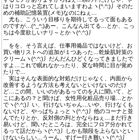
はりコロっと忘れてしまいますわよヽ(^.^;)丿そのた
めの補助記憶装置(メモ)なのにねぇ…
尤も、こういう目移りを期待してるって面もある
のですが…(^_^;)あー、こんなん出てる…とか、こっ
ちは今度欲しいナリ～とかヽ(^.^;)丿
---
をを、そう言えば、仕事用備品ではないけど、お
買い物リストへの追加が１つあった…乾燥肌対策の
クリームヽ(^.^;)丿だんだんひどくなってきましたで
すよ…これで眠れなかったり、変な時間に目が覚め
たりで…
実はそんな表面的な対処だけじゃなく、内面から
改善するような方法も考えないといけないのだけ
ど…この間、いいのがあるってのを人に聞いて、ど
こにあるの？と聞けば、女性用化粧品売り場…とか
でヽ(^.^;)丿い、行けないぢゃん…いや、行けなくも
ないけど、やっぱちょっとヽ(^.^;)丿他のコーナと並
んでたりとか、反対側の列とかならねぇ…まだ行き
易いけど、聞いたところは、完全にフロア分かれて
るって話だからヽ(^.^;)丿しかも階段を上らないとい
けないらしい…うーん、すげー行き難いヽ(^.^;)丿