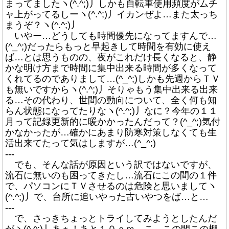
まってましたヽ(^.^;)丿しかも自転車使用頻度がムチ
ャ上がってるしーヽ(^.^;)丿イカンぜよ…また太っち
まうぞ？ヽ(^.^;)丿
いやー…どうしても時間優先になってますんで…
(^_^;)だったらもっと早起きして時間を有効に使え
ば…とは思うものの、夜がこれだけ長くなると、静
かな明け方まで時間に集中出来る時間が多くなって
くれてるのでありまして…(^_^;)しかも先週からＴＶ
も無いですからヽ(^.^;)丿そりゃもう集中出来る出来
る…その代わり、世間の動向について、全く何も知
らん状態になってたりなヽ(^.^;)丿なに？今年の１１
月って記録更新的に暖かかったんだって？(^_^;)気付
かなかったが…確かにあまり防寒対策しなくても生
活出来てたって気はしますが…(^_^;)
---
でも、そんな話が原因という訳ではないですが、
流石に無いのも困ってきたし…流石にこの間の１件
で、パソコンにＴＶさせるのは危険と思いましてヽ
(^.^;)丿で、台所に追いやった古いやつをば…と…
---
で、さっきちょっとトライしてみようとしたんだ