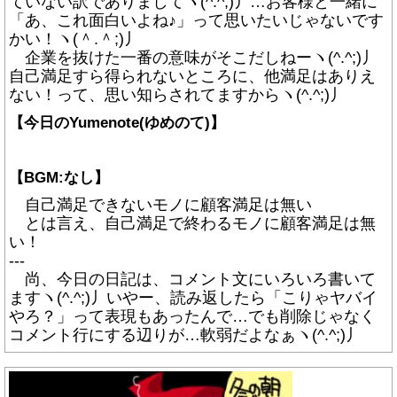
ていない訳でありましてヽ(^.^;)丿…お客様と一緒に
「あ、これ面白いよね♪」って思いたいじゃないです
かい！ヽ(＾.＾;)丿
企業を抜けた一番の意味がそこだしねーヽ(^.^;)丿
自己満足すら得られないところに、他満足はありえ
ない！って、思い知らされてますからヽ(^.^;)丿
【今日のYumenote(ゆめのて)】
【BGM:なし】
自己満足できないモノに顧客満足は無い
とは言え、自己満足で終わるモノに顧客満足は無
い！
---
尚、今日の日記は、コメント文にいろいろ書いて
ますヽ(^.^;)丿いやー、読み返したら「こりゃヤバイ
やろ？」って表現もあったんで…でも削除じゃなく
コメント行にする辺りが…軟弱だよなぁヽ(^.^;)丿