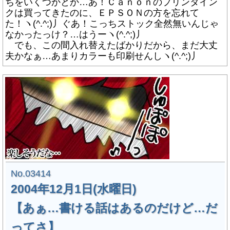
ちをいくつかとか…あ！Ｃａｎｏｎのプリンタイン
クは買ってきたのに、ＥＰＳＯＮの方を忘れて
た！ヽ(^.^;)丿ぐあ！こっちストック全然無いんじゃ
なかったっけ？…はうーヽ(^.^;)丿
でも、この間入れ替えたばかりだから、まだ大丈
夫かなぁ…あまりカラーも印刷せんしヽ(^.^;)丿
No.03414
2004年12月1日(水曜日)
【あぁ…書ける話はあるのだけど…だ
ってさ】