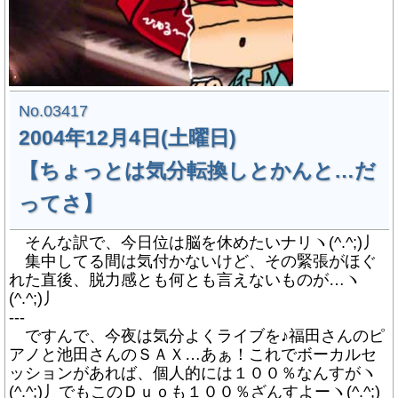
No.03417
2004年12月4日(土曜日)
【ちょっとは気分転換しとかんと…だ
ってさ】
そんな訳で、今日位は脳を休めたいナリヽ(^.^;)丿
集中してる間は気付かないけど、その緊張がほぐ
れた直後、脱力感とも何とも言えないものが…ヽ
(^.^;)丿
---
ですんで、今夜は気分よくライブを♪福田さんのピ
アノと池田さんのＳＡＸ…あぁ！これでボーカルセ
ッションがあれば、個人的には１００％なんすがヽ
(^.^;)丿でもこのＤｕｏも１００％ざんすよーヽ(^.^;)