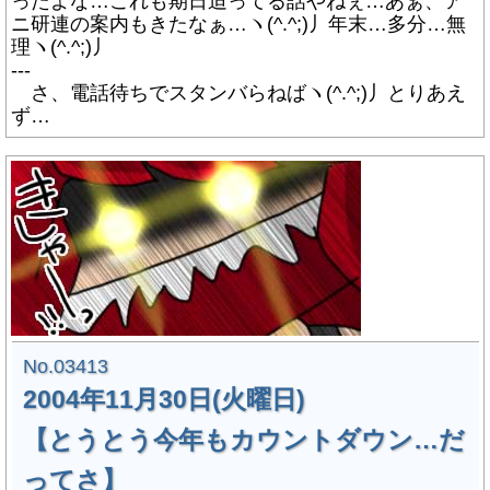
ったよな…これも期日迫ってる話やねぇ…あぁ、ア
ニ研連の案内もきたなぁ…ヽ(^.^;)丿年末…多分…無
理ヽ(^.^;)丿
---
さ、電話待ちでスタンバらねばヽ(^.^;)丿とりあえ
ず…
No.03413
2004年11月30日(火曜日)
【とうとう今年もカウントダウン…だ
ってさ】