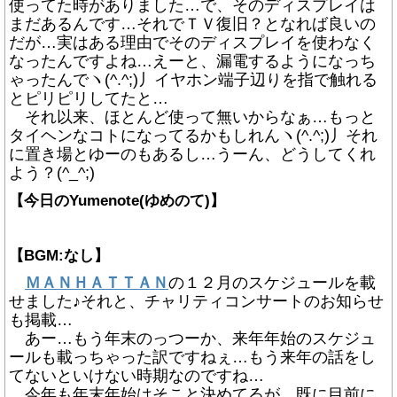
使ってた時がありました…で、そのディスプレイは
まだあるんです…それでＴＶ復旧？となれば良いの
だが…実はある理由でそのディスプレイを使わなく
なったんですよね…えーと、漏電するようになっち
ゃったんでヽ(^.^;)丿イヤホン端子辺りを指で触れる
とピリピリしてたと…
それ以来、ほとんど使って無いからなぁ…もっと
タイヘンなコトになってるかもしれんヽ(^.^;)丿それ
に置き場とゆーのもあるし…うーん、どうしてくれ
よう？(^_^;)
【今日のYumenote(ゆめのて)】
【BGM:なし】
ＭＡＮＨＡＴＴＡＮ
の１２月のスケジュールを載
せました♪それと、チャリティコンサートのお知らせ
も掲載…
あー…もう年末のっつーか、来年年始のスケジュ
ールも載っちゃった訳ですねぇ…もう来年の話をし
てないといけない時期なのですね…
今年も年末年始はそこと決めてるが…既に目前に