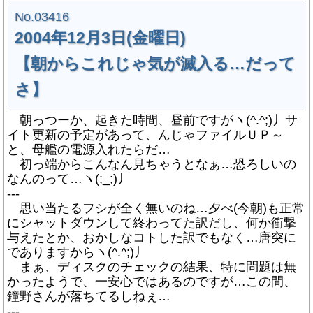
No.03416
2004年12月3日(金曜日)
【朝からこれじゃ気が滅入る…だって
さ】
朝っつーか、起きた時間、昼前ですがヽ(^.^;)丿サ
イト更新の予定があって、んじゃファイルＵＰ～
と、母艦の電源入れたらだ…
初っ端からこんなん見ちゃうとなぁ…恐ろしいの
なんのって…ヽ(;_;)丿
---
思い当たるフシが全く無いのね…夕べ(今朝)も正常
にシャットダウンして終わってた訳だし、何か衝撃
与えたとか、おかしなコトした訳でもなく…唐突に
でありますからヽ(^.^;)丿
まぁ、ディスクのチェックの結果、特に問題は無
かったようで、一安心ではあるのですが…この間、
鐘野さんが落ちてるしねぇ…
---