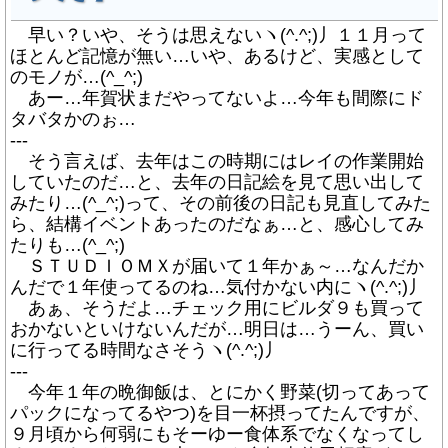
早い？いや、そうは思えないヽ(^.^;)丿１１月って
ほとんど記憶が無い…いや、あるけど、実感として
のモノが…(^_^;)
あー…年賀状まだやってないよ…今年も間際にド
タバタかのぉ…
---
そう言えば、去年はこの時期にはレイの作業開始
していたのだ…と、去年の日記絵を見て思い出して
みたり…(^_^;)って、その前後の日記も見直してみた
ら、結構イベントあったのだなぁ…と、感心してみ
たりも…(^_^;)
ＳＴＵＤＩＯＭＸが届いて１年かぁ～…なんだか
んだで１年使ってるのね…気付かない内にヽ(^.^;)丿
あぁ、そうだよ…チェック用にビルダ９も買って
おかないといけないんだが…明日は…うーん、買い
に行ってる時間なさそうヽ(^.^;)丿
---
今年１年の晩御飯は、とにかく野菜(切ってあって
パックになってるやつ)を目一杯摂ってたんですが、
９月頃から何弱にもそーゆー食体系でなくなってし