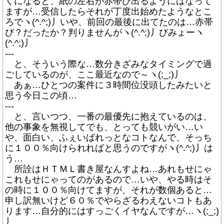
くになると、紙の左右が赤帯び出るようにはなって
ますが…受信したらそれが丁度出始めたようなとこ
ろでヽ(^.^;)丿いや、前回の最後に出てたのは…赤帯
び？だったか？判りませんがヽ(^.^;)丿びみょーヽ
(^.^;)丿
---
と、そういう際な…数分きざみなタイミングで過
ごしているのが、ここ最近なので～ヽ(;_;)丿
あぁ…ひとつの案件に３時間位没頭したみたいと
思う今日この頃…
---
と、言いつつ、一番の最優先に抱えているのは、
他の事象を無視してでも、とっても競いがい…い
や、面白い、ふぇいばれっとなコトなんで、そっち
に１００％向けられればと思うのですがヽ(^.^;)丿は
う…
所詮はＨＴＭＬ書き屋なんすよね…あれもせにゃ
これもせにゃってのがあるので…いや、やる時はそ
の時に１００％向けてますが、それが数個あると…
申し訳無いけど６０％でやらざるわえないコトもあ
ります…自分的にはすっごくイヤなんですが…ヽ(;_;)
丿