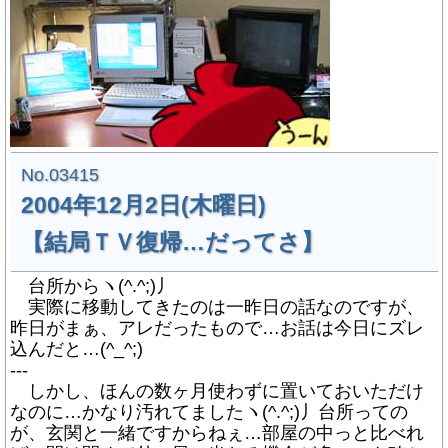
No.03415
2004年12月2日(木曜日)
【結局ＴＶ復帰…だってさ】
台所からヽ(^.^;)丿
実際に移動してきたのは一昨日の話なのですが、
昨日がまぁ、アレだったもので…お話は今日にズレ
込んだと…(^_^;)
---
しかし、ほんの数ヶ月使わずに置いておいただけ
なのに…かなり汚れてましたヽ(^.^;)丿台所っての
が、玄関と一緒ですからねぇ…部屋の中っと比べれ