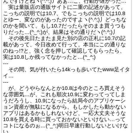
んですけどねヽ(^.^;)丿あぁ…こ、行動が遅かった…
実は量販店の通販サイトに二重の記述があって、
こっちの説明では10.7、でもこっちの説明では10.8
とゆー、変なのがあったのですよヽ(^.^;)丿どっちな
のかを聞いて、もし10.7だったらそのまま買うつも
りだった…(^_^;)が、結果はその通りだヽ(^.^;)丿
その後先日たまたま見た別の店の正札に10.7の記
載があって、今日改めて行って、本当にこの通りな
のねっ!?と、強く念を押して確認してもらったら、
実は10.8しか残ってなかったと…(^_^;)
---
その間、気が付いたら14kっも歩いてたwww足イタ
イ…
---
が、どうやらなんとか10.8は今のところ買えそう
な雰囲気…が、これも順次10.9に変わってってしま
うだろうし、10.9になったら結局今のアプリケーシ
ョン資産が無駄になるから、もしかしたら動かない
アプリはあるかもしれないけど、一応大丈夫そうな
10.8を買える時に買っておかないといけない…って
コトになるのぉ…(^_^;)明日早速行動しないといけな
い…