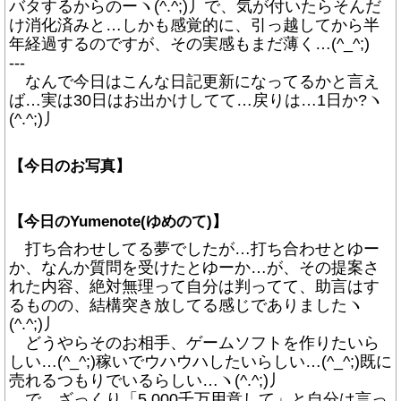
バタするからのーヽ(^.^;)丿で、気が付いたらそんだ
け消化済みと…しかも感覚的に、引っ越してから半
年経過するのですが、その実感もまだ薄く…(^_^;)
---
なんで今日はこんな日記更新になってるかと言え
ば…実は30日はお出かけしてて…戻りは…1日か?ヽ
(^.^;)丿
【今日のお写真】
【今日のYumenote(ゆめのて)】
打ち合わせしてる夢でしたが…打ち合わせとゆー
か、なんか質問を受けたとゆーか…が、その提案さ
れた内容、絶対無理って自分は判ってて、助言はす
るものの、結構突き放してる感じでありましたヽ
(^.^;)丿
どうやらそのお相手、ゲームソフトを作りたいら
しい…(^_^;)稼いでウハウハしたいらしい…(^_^;)既に
売れるつもりでいるらしい…ヽ(^.^;)丿
で、ざっくり「5,000千万用意して」と自分は言っ