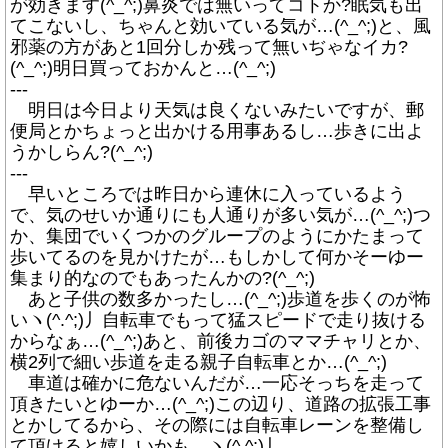
が効きます(^_^;)鼻炎では無いってコトか?眠気も出
てこないし、ちゃんと効いている気が…(^_^;)と、風
邪薬の方があと1回分しか残って無いぢゃなイカ?
(^_^;)明日買っておかんと…(^_^;)
---
明日は今日より天気は良くないみたいですが、郵
便局とかちょっと出かける用事あるし…歩きに出よ
うかしらん?(^_^;)
---
早いところでは昨日から連休に入っているよう
で、気のせいか通りにも人通りが多い気が…(^_^;)つ
か、集団でいくつかのグループのようにかたまって
歩いてるのを見かけたが…もしかして何かそーゆー
集まり的なのでもあったんかの?(^_^;)
あと子供の数多かったし…(^_^;)歩道を歩くのが怖
いヽ(^.^;)丿自転車でもって猛スピードで走り抜ける
からなぁ…(^_^;)あと、前後カゴのママチャリとか、
横2列で細い歩道を走る親子自転車とか…(^_^;)
車道は確かに危ないんだが…一応そっちを走って
頂きたいとゆーか…(^_^;)この辺り、道路の拡張工事
とかしてるから、その際には自転車レーンを整備し
て頂けると嬉しいかも…ヽ(^.^;)丿