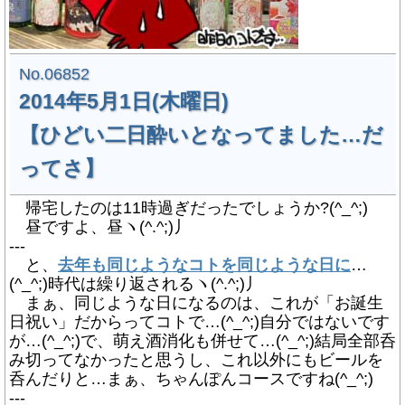
No.06852
2014年5月1日(木曜日)
【ひどい二日酔いとなってました…だ
ってさ】
帰宅したのは11時過ぎだったでしょうか?(^_^;)
昼ですよ、昼ヽ(^.^;)丿
---
と、
去年も同じようなコトを同じような日に
…
(^_^;)時代は繰り返されるヽ(^.^;)丿
まぁ、同じような日になるのは、これが「お誕生
日祝い」だからってコトで…(^_^;)自分ではないです
が…(^_^;)で、萌え酒消化も併せて…(^_^;)結局全部呑
み切ってなかったと思うし、これ以外にもビールを
呑んだりと…まぁ、ちゃんぽんコースですね(^_^;)
---