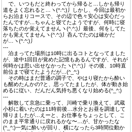
で、いつもだと終わってから帰ると…しかも帰り
道をよく忘れると…ヽ(^.^;)丿しかし、今回は最初か
らお泊まりコースで、その辺で色々安心は安心だっ
たんですが…ちゃんと寝てたようですが、何時に寝
落ちたのか覚えてませんヽ(^.^;)丿最後、何をしてた
かも覚えてませんヽ(^.^;)丿呑んでたのは確かだ
が…ヽ(^.^;)丿
---
泊まってた場所は10時に出るコトとなってました
が、途中1回目が覚めた記憶もあるんですが、それが
何時かは思い出せなかったヽ(^.^;)丿その後、10時直
前位まで寝てたようだが…(^_^;)
その時はまだ普通の調子で、やはり寝たから酔い
も醒めたんかの?と、思ってたましたが、体が動き始
めるに従い、だんだん気持ち悪くなり始める(^_^;)
---
解散して京急に乗って、川崎で乗り換えて、武蔵
小杉に着いたのは11時前後…水分とお昼を調達して
帰りましたが…えーと、お仕事をちょっとして、こ
のまま平常通りに戻れるかな〜…が、甘かったな
(^_^;)一気に酔いが回り、横になったら3時間位動か