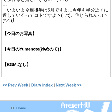
---
いよいよ今週後半は5月ですよ…今年も半分近くに
達しているってコトですよヽ(^.^;)丿信じられんっ!ヽ
(^.^;)丿
【今日のお写真】
【今日のYumenote(ゆめのて)】
【BGM:なし】
<< Prev Week
|
Diary Index
|
Next Week >>
Home