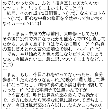
めてなかったのに、ふと「描き直した方がいいか
な〜…」と、思ってしまいまして…(^_^;)
結局、その作成で1日消費…ヽ(^.^;)丿なんてコトを
ーヽ(^.^;)丿肝心な中身の修正を全然やって無いぢゃ
なイカーっ!ヽ(^.^;)丿
---
ま…まぁ…中身の方は前回、大幅修正してたり、
その後に別件で気になった分を盛込んでFIXし直して
たから、大きく直すトコはそんなに無く…(^_^;)写真
の差し替えとか文言の追加位で済む…ハズ…(^_^;)
でも、やり始めると色々気になりだすんでしょう
なぁ…今回みたいに、急に思いついてしまうなど…
(^_^;)
---
まぁ、もし、今日これをやってなかったら、多分
歩きに出たんだろうなぁ…(^_^;)暖かい通り越して暑
いになってたし、昨日の鼻の絶不調は若干回復して
おった…(^_^;)まだ本調子では無いんですが…
そう言えば、昨日は鼻炎の薬を飲んでも効かず
で、夕方に飲んだら異様な眠気に襲われて堕ちまし
たが、今日は風邪薬の方を試し…なんかこっちの方