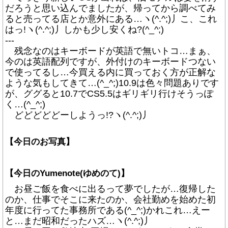
だろうと思い込んでましたが、帰ってから調べてみ
ると売ってる店とか意外にある…ヽ(^.^;)丿こ、これ
はっ!ヽ(^.^;)丿しかも少し安くね?(^_^;)
---
残念なのはキーボードが英語で無いトコ…まぁ、
今のは英語配列ですが、外付けのキーボードつない
で使ってるし…今買える内に買っておく方が正解な
ような気もしてきて…(^_^;)10.9は色々問題ありです
が、ググると10.7でCS5.5はギリギリ行けそうっぽ
く…(^_^;)
どどどどどーしようっ!?ヽ(^.^;)丿
【今日のお写真】
【今日のYumenote(ゆめのて)】
お昼ご飯を食べに出るって夢でしたが…復帰した
のか、仕事でそこに来たのか、会社勤めを始めた初
年度に行ってた事務所である(^_^;)かれこれ…えー
と…まだ昭和だったハズ…ヽ(^.^;)丿