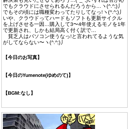
解決策も見いだせるであろう…(^_^;)いずれは否が応
でもクラウドにさせられるんだろうから…ヽ(^.^;)丿
でもその頃には職種変わってたりしてなっ!ヽ(^.^;)丿
いや、クラウドってハードもソフトも更新サイクル
を上げさせる一因…購入して3〜4年使えるモノを1年
で更新され、しかも結局高く付く訳で…
貧乏人はパソコン使うなっ!と言われてるような気
がしてならない〜ヽ(^.^;)丿
【今日のお写真】
【今日のYumenote(ゆめのて)】
【BGM:なし】