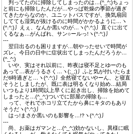
判ってたのに掃除してしまったのは…(^_^;)ちょっ
と前にも掃除したんだが…やっぱ乾燥の季節が過ぎ
てきたからなのか、ユニットバスですが、換気扇回
してても湿気が抜けるのに時間がかかるように…ヽ
(^.^;)丿えぇ、なんか黒いのが…ヽ(^.^;)丿直ぐに出て
くるなぁ…がんばれ、サン○ールっ!ヽ(^.^;)丿
---
翌日出るのも困りますが…朝やったせいで時間が
ズレ、今日の日中に症状出てしまったんだろうか…
(^_^;)
いや、実はそれ以前に、昨夜は寝不足とゆーのも
あって…表がうるさく…ヽ(;_;)丿ふと気が付いたらま
だ6時過ぎと…ヽ(^.^;)丿全然寝てないやーん、と寝直
そうとしましたが、既に表は明るくなり始め…結局
いつもより1時間以上早くに起き出し、掃除を始めて
しまったと…(^_^;)ついでに部屋の掃除も…
って、それでホコリ立てたから鼻にキタのもあり
そうだヽ(^.^;)丿
はっ!まさか黒いのも影響を…!?ヽ(^.^;)丿
---
尚、お薬はガマンと…(^_^;)効かないし、異様に眠