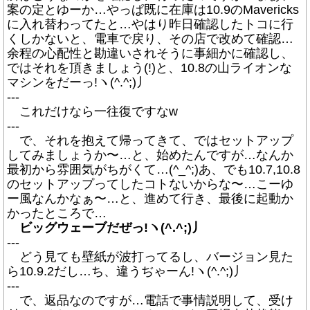
案の定とゆーか…やっぱ既に在庫は10.9のMavericks
に入れ替わってたと…やはり昨日確認したトコに行
くしかないと、電車で戻り、その店で改めて確認…
余程の心配性と勘違いされそうに事細かに確認し、
ではそれを頂きましょう(!)と、10.8の山ライオンな
マシンをだーっ!ヽ(^.^;)丿
---
これだけなら一往復ですなw
---
で、それを抱えて帰ってきて、ではセットアップ
してみましょうか〜…と、始めたんですが…なんか
最初から雰囲気がちがくて…(^_^;)あ、でも10.7,10.8
のセットアップってしたコトないからな〜…こーゆ
ー風なんかなぁ〜…と、進めて行き、最後に起動か
かったところで…
ビッグウェーブだぜっ!ヽ(^.^;)丿
---
どう見ても壁紙が波打ってるし、バージョン見た
ら10.9.2だし…ち、違うぢゃーん!ヽ(^.^;)丿
---
で、返品なのですが…電話で事情説明して、受け