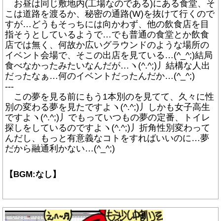
お昼は同じ敷地内(工場なのである)にある食堂、そ
こは道路を渡るか、秘密の通路(W)を抜けて行くので
すが…どうもそっちには向かわず、他の飲食店を目
指そうとしているようで…でも普通の食堂とか飲食
店では無く、何故か広いグラウンドのような場所の
イベント会場で、そこの出店を見ている…(^_^;)結局
食べなかったみたいなんだが…ヽ(^.^;)丿結構な人出
だったなぁ…何のイベントだったんだか…(^_^;)
---
この夢を見る前にもう1本別のを見てて、久々に性
別の変わる夢を見たですよヽ(^.^;)丿しかも女子高生
ですよヽ(^.^;)丿でもっていつもの夢の定番、トイレ
探しをしているのですよヽ(^.^;)丿折角性別変わって
んだし、もっと有意義なコトをすればいいのに…夢
だから融通利かない…(^_^;)
【BGM:なし】