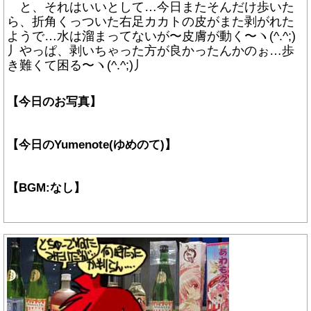
と、それはいいとして…今日またそんだけ歩いた
ら、折角くっついた右足カカトの皮がまた剥がれた
ようで…水は溜まってないが〜皮膚が動く〜ヽ(^.^;)
丿やっぱ、剥いちゃった方が良かったんかのぉ…歩
き難くて困る〜ヽ(^.^;)丿
【今日のお写真】
【今日のYumenote(ゆめのて)】
【BGM:なし】