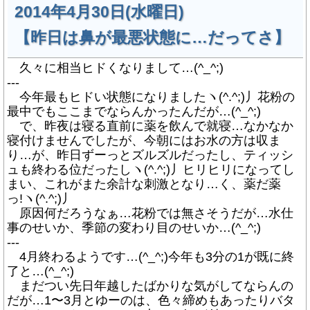
2014年4月30日(水曜日)
【昨日は鼻が最悪状態に…だってさ】
久々に相当ヒドくなりまして…(^_^;)
---
今年最もヒドい状態になりましたヽ(^.^;)丿花粉の
最中でもここまでならんかったんだが…(^_^;)
で、昨夜は寝る直前に薬を飲んで就寝…なかなか
寝付けませんでしたが、今朝にはお水の方は収ま
り…が、昨日ずーっとズルズルだったし、ティッシ
ュも終わる位だったしヽ(^.^;)丿ヒリヒリになってし
まい、これがまた余計な刺激となり…く、薬だ薬
っ!ヽ(^.^;)丿
原因何だろうなぁ…花粉では無さそうだが…水仕
事のせいか、季節の変わり目のせいか…(^_^;)
---
4月終わるようです…(^_^;)今年も3分の1が既に終
了と…(^_^;)
まだつい先日年越したばかりな気がしてならんの
だが…1〜3月とゆーのは、色々締めもあったりバタ