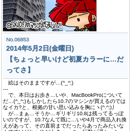
No.06853
2014年5月2日(金曜日)
【ちょっと早いけど初夏カラーに…だ
ってさ】
絵はそのままですが…(^_^;)
---
で、本日はお歩き…いや、MacBookProについて
だ…(^_^;)もしかしたら10.7のマシンが買えるのでは
なイカ?と、根拠の甘い思い込みを胸にヽ(^.^;)丿
が…まぁ…そうか…ギリギリ10.8は残ってるっぽ
いのですが、10.7なんて既に…いや4月で商品入れ換
えがあって、その直前までだったらあったみたいな