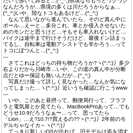
たいで歩いてみると…(^_^;)県境ならもっとワクワク
なんだろうが…県境の多くは川だろうからなぁ…
(^_^;)いや、陸なトコもあるけど…(^_^;)
なんて思いながら進んでいたら、そのど真ん中に
ポール…えーと…多分これ、車とか侵入させないた
めのモンだと思うけど…そもそも車入れないけど…
バイクは途中まで行けそうだけど、最後ドン詰まっ
てるし、自転車は電動アシストでも辛かろう…って
トコにぽつんと…(^_^;)
---
さてこれはどっちの持ち物だろうか?ヽ(^.^;)丿多少
右よりだから川崎市…いや、この道の真ん中が分断
点だとゆー保証も無いんだが…(^_^;)
写真だけ撮って詳しく見なかった…なんか気にな
ってしまった…ヽ(^.^;)丿近いうち確認に行こうwww
---
いや、このあと昼摂って、郵便局行って、フラフ
ラと電気屋とか見てたら、MacBookProあって…でも
どうせ10.9だろうなぁ〜…って、思ってたら
「Lion」…え?10.7!?買えるの??ヽ(^.^;)丿2年前のモ
デルぢゃなイカ～ヽ(^.^;)丿
てっきり新しいOSが出れば、旧モデルは姿を消す