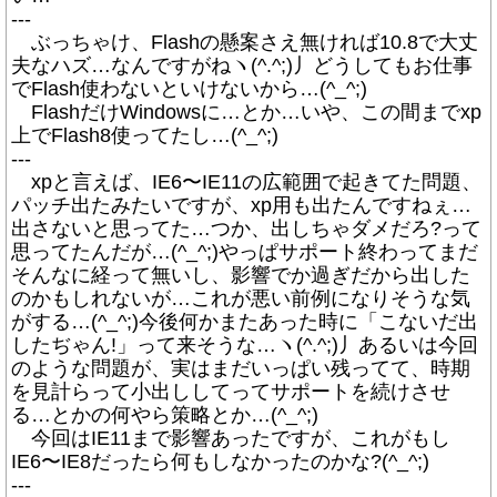
---
ぶっちゃけ、Flashの懸案さえ無ければ10.8で大丈
夫なハズ…なんですがねヽ(^.^;)丿どうしてもお仕事
でFlash使わないといけないから…(^_^;)
FlashだけWindowsに…とか…いや、この間までxp
上でFlash8使ってたし…(^_^;)
---
xpと言えば、IE6〜IE11の広範囲で起きてた問題、
パッチ出たみたいですが、xp用も出たんですねぇ…
出さないと思ってた…つか、出しちゃダメだろ?って
思ってたんだが…(^_^;)やっぱサポート終わってまだ
そんなに経って無いし、影響でか過ぎだから出した
のかもしれないが…これが悪い前例になりそうな気
がする…(^_^;)今後何かまたあった時に「こないだ出
したぢゃん!」って来そうな…ヽ(^.^;)丿あるいは今回
のような問題が、実はまだいっぱい残ってて、時期
を見計らって小出ししてってサポートを続けさせ
る…とかの何やら策略とか…(^_^;)
今回はIE11まで影響あったですが、これがもし
IE6〜IE8だったら何もしなかったのかな?(^_^;)
---