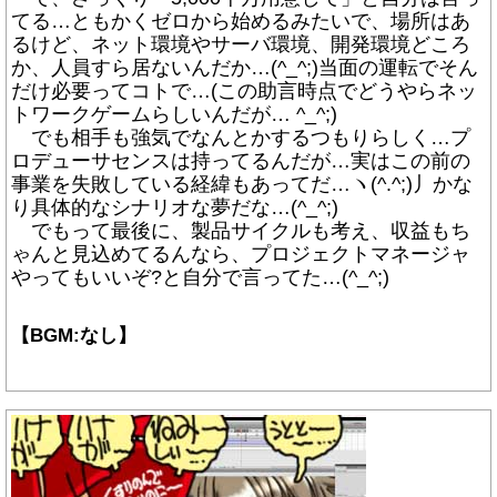
てる…ともかくゼロから始めるみたいで、場所はあ
るけど、ネット環境やサーバ環境、開発環境どころ
か、人員すら居ないんだか…(^_^;)当面の運転でそん
だけ必要ってコトで…(この助言時点でどうやらネッ
トワークゲームらしいんだが… ^_^;)
でも相手も強気でなんとかするつもりらしく…プ
ロデューサセンスは持ってるんだが…実はこの前の
事業を失敗している経緯もあってだ…ヽ(^.^;)丿かな
り具体的なシナリオな夢だな…(^_^;)
でもって最後に、製品サイクルも考え、収益もち
ゃんと見込めてるんなら、プロジェクトマネージャ
やってもいいぞ?と自分で言ってた…(^_^;)
【BGM:なし】