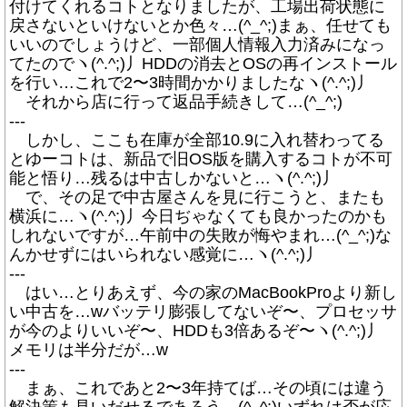
付けてくれるコトとなりましたが、工場出荷状態に
戻さないといけないとか色々…(^_^;)まぁ、任せても
いいのでしょうけど、一部個人情報入力済みになっ
てたのでヽ(^.^;)丿HDDの消去とOSの再インストール
を行い…これで2〜3時間かかりましたなヽ(^.^;)丿
それから店に行って返品手続きして…(^_^;)
---
しかし、ここも在庫が全部10.9に入れ替わってる
とゆーコトは、新品で旧OS版を購入するコトが不可
能と悟り…残るは中古しかないと…ヽ(^.^;)丿
で、その足で中古屋さんを見に行こうと、またも
横浜に…ヽ(^.^;)丿今日ぢゃなくても良かったのかも
しれないですが…午前中の失敗が悔やまれ…(^_^;)な
んかせずにはいられない感覚に…ヽ(^.^;)丿
---
はい…とりあえず、今の家のMacBookProより新し
い中古を…wバッテリ膨張してないぞ〜、プロセッサ
が今のよりいいぞ〜、HDDも3倍あるぞ〜ヽ(^.^;)丿
メモリは半分だが…w
---
まぁ、これであと2〜3年持てば…その頃には違う