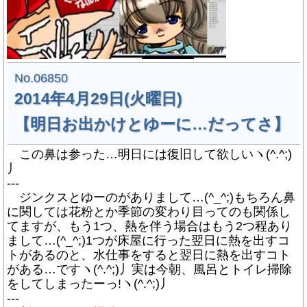
No.06850
2014年4月29日(火曜日)
【明日お出かけとゆーに…だってさ】
この鼻は参った…明日には復旧して欲しいヽ(^.^;)
丿
---
ジンクスとゆーのがありまして…(^_^;)もちろん鼻
に関しては花粉とか季節の変わり目ってのも関係し
てますが、もう1つ、熱を伴う場合はもう2つ程あり
まして…(^_^;)1つが床屋に行った翌日に熱を出すコ
トがあるのと、水仕事をすると翌日に熱を出すコト
がある…ですヽ(^.^;)丿実は今朝、風呂とトイレ掃除
をしてしまったーっ!ヽ(^.^;)丿
---