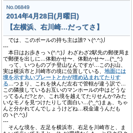
No.06849
2014年4月28日(月曜日)
【左横浜、右川崎…だってさ】
では、このポールの持ち主は誰?ヽ(^.^;)丿
---
本日はお歩きっヽ(^.^;)丿わざわざ2駅先の郵便局ま
で郵便を出しに…体動かせ〜、体動かせ〜…(^_^;)
って、いつものプチ登山なんですが…このお山、
実は横浜市と川崎市の境に位置している、
地面には
境を示す丸いプレートとかが埋め込まれてたりす
る
…つまり、これを挟んだ左右で管轄が違う訳で…
この隣接しているお互いのマンホールの中はどうな
ってるんだ?とか、これ境を越えてたりせんか?みた
いなモノを見つけたりして面白い…(^_^;)まぁ、ちゃ
んと分かれてんでしょうけどね…税金違うんだも
のヽ(^.^;)丿
---
そんな境を、左足を横浜市、右足を川崎市と、ま