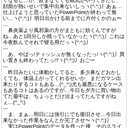
くなるし…が、飲まなくても眠気がやってきたし、
顔面が熱いせいで集中出来ないしっヽ(^.^;)丿あぁ…
仕上げようと思っていたPowerPointが終わって無
い…ヽ(^.^;)丿明日出かける前までに片付くかのぉ〜
…
鼻炎薬より風邪薬の方がまともに効くんですが
ね…あと1回分しか残っていなかったヽ(^.^;)丿これは
今夜飲んでそれで寝る用だっヽ(^.^;)丿
---
あ、やばっ!ティッシュが無くなったっ!ヽ(^.^;)丿買
い置きも終わってたっ!?ヽ(^.^;)丿おごー
---
昨日みたいに体動かしてると、多少鼻などおかし
くても、体温上がってくれるせいか、まだガマン出
来たりするコトもある…(^_^;)尤も最悪になるケース
もあるコトはあるのですが…今日も夕方に買い物出
てた最中は、ちょっとだけ治まってたんですがね
ぇ…(^_^;)
---
ま、まぁ…明日には強引にでも復旧させ…今日出
来なかった作業をなんとか完了させ〜ヽ(^.^;)丿
実はPowerPointのデータを作った後、そのスライ