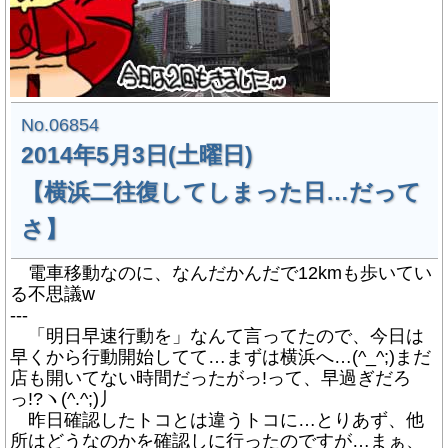
No.06854
2014年5月3日(土曜日)
【横浜二往復してしまった日…だって
さ】
電車移動なのに、なんだかんだで12kmも歩いてい
る不思議w
---
「明日早速行動を」なんて言ってたので、今日は
早くから行動開始してて…まずは横浜へ…(^_^;)まだ
店も開いてない時間だったがっ!って、早過ぎだろ
っ!?ヽ(^.^;)丿
昨日確認したトコとは違うトコに…とりあず、他
所はどうなのかを確認しに行ったのですが…まぁ、