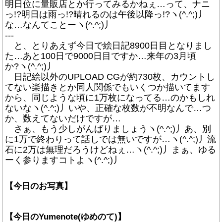
明日位に量販店とか行ってみるかねぇ…って、ナニ
っ!?明日は雨っ!?晴れるのは午後以降っ!?ヽ(^.^;)丿
な…なんてことーヽ(^.^;)丿
---
と、とりあえず今日で絵日記8900日目となりまし
た…あと100日で9000日目ですか…来年の3月頃
か?ヽ(^.^;)丿
日記絵以外のUPLOAD CGが約730枚、カウントし
てない楽描きとか同人関係でもいくつか描いてます
から、同じような頃に1万枚になってる…のかもしれ
ないなヽ(^.^;)丿いや、正確な枚数が不明なんで…つ
か、数えてないだけですが…
さぁ、もう少しがんばりましょうヽ(^.^;)丿あ、別
に1万で終わりって話しでは無いですが…ヽ(^.^;)丿流
石に2万は無理だろうけどねぇ…ヽ(^.^;)丿まぁ、ゆる
ーく参りますコトよヽ(^.^;)丿
【今日のお写真】
【今日のYumenote(ゆめのて)】