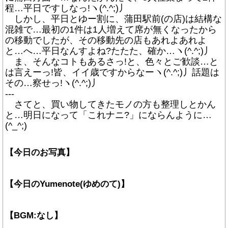
程…平日ですしなっ!ヽ(^.^;)丿
しかし、平日とゆー割に、蒲田駅前(の店)は結構な
混雑で…最初の1件は1人増えて席が無くなったから
の移動でしたが、その移動先の店もあれよあれよ
と…へ…平日なんすよね?たたた、確か…ヽ(^.^;)丿
ま、そんなコトもあるさっ!と、色々とご歓談…と
は言えーっ!皆、イイ歳ですからなーヽ(^.^;)丿話題は
その…察せっ!ヽ(^.^;)丿
---
さてと、買い物してきたモノの方も整理しとかん
と…明日になって「これナニ?」にならんように…
(^_^;)
【今日のお写真】
【今日のYumenote(ゆめのて)】
【BGM:なし】