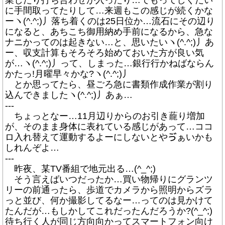
業したり打ち合わせが入ったり…でもってしくだい
に手間取ってたりして…来週もこの感じが続くかな
ーヽ(^.^;)丿落ち着くのは25日位か…流石にその辺り
になると、あちこち御用納め手前になるから、急な
ナニかってのは起きない…と、思いたいヽ(^.^;)丿あ
ー、収支計算もそろそろ始めておいた方が良い気
が…ヽ(^.^;)丿って、しまった…銀行行かねばならん
かたっ!月曜早々かな?ヽ(^.^;)丿
とか思ってたら、昼ごろ急に書類作成作業が割り
込んできましたヽ(^.^;)丿あぁ…
---
ちょっとなー…11月辺りからのお引き蘢り増加
が、そのまま身体に表れている感じがあって…ココ
ロ入れ替えて運動するよーにしないとやゔぁいかも
しれんぞよ…
---
昨夜、某TV番組で地元出る…(^_^;)
そう言えばいつだったか…買い物帰りにグランツ
リーの前通ったら、歩道でカメラから照明からズラ
っと並び、何か撮影してるなー…ってのは見かけて
たんだが…もしかしてこれだったんだろうか?(^_^;)
待ち行く人が同じ方向向かってスマートフォン向け