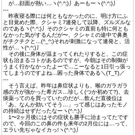
が…顔面が熱い…ヽ(^.^;)丿あーもーヽ(^.^;)丿
---
昨夜寝る際には何ともなかったのに、明け方にふ
と目覚めた際、クシャミ7連発して以降、ズルズルな
のであるヽ(^.^;)丿そのクシャミの直前も特に何とも
なかった気がするんだが〜、クシャミの途中で鼻奥
がチクチクと…(^_^;)それが刺激になって連発と、活
性が…ヽ(^.^;)丿
その後に身体が温まってくれたりすると、この症
状も治まるコトがあるのですが、今朝はその制御が
うまく行かなかったよーで…こーなると1日引っ張っ
てしまうのですよね…困った身体である＼(T_T)／
---
そう言えば、昨年は鼻症状よりも、喉のガラガラ
感の方が強かった希ガス…珍しく(つか初めて?)、去
痰薬ってのを買っていたのだが…飲んだ直後位は
「あ、なんか効いてそう…」って感じはあったモノ
の持続はせずだったなーヽ(^.^;)丿
1〜2ヶ月後にはその症状も勝手に治まってたです
ので、今回のこの鼻の件も来年の2月位には…って、
エラい先ぢゃなイカっ!ヽ(^.^;)丿