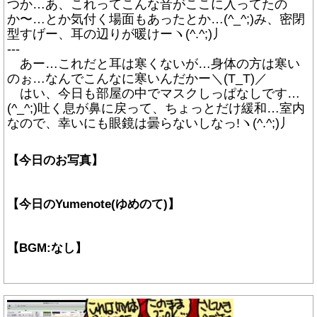
つか…あ、これってこんな音がここに入ってたの
か〜…とか気付く場面もあったとか…(^_^;)み、密閉
型すげー、耳の辺りが暖けーヽ(^.^;)丿
---
あー…これだと耳は寒くないが…身体の方は寒い
のぉ…なんでこんなに寒いんだかー＼(T_T)／
はい、今日も部屋の中でマスクしっぱなしです…
(^_^;)吐く息が鼻に戻って、ちょっとだけ緩和…室内
なので、幸いにも眼鏡は曇らないしなっ!ヽ(^.^;)丿
【今日のお写真】
【今日のYumenote(ゆめのて)】
【BGM:なし】