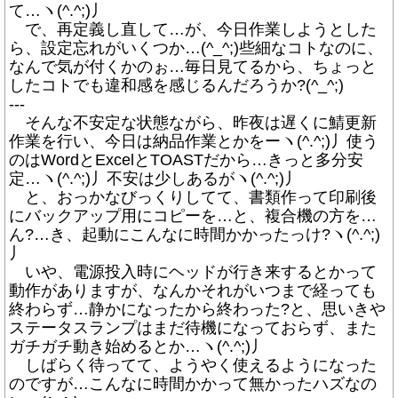
て…ヽ(^.^;)丿
で、再定義し直して…が、今日作業しようとした
ら、設定忘れがいくつか…(^_^;)些細なコトなのに、
なんで気が付くかのぉ…毎日見てるから、ちょっと
したコトでも違和感を感じるんだろうか?(^_^;)
---
そんな不安定な状態ながら、昨夜は遅くに鯖更新
作業を行い、今日は納品作業とかをーヽ(^.^;)丿使う
のはWordとExcelとTOASTだから…きっと多分安
定…ヽ(^.^;)丿不安は少しあるがヽ(^.^;)丿
と、おっかなびっくりしてて、書類作って印刷後
にバックアップ用にコピーを…と、複合機の方を…
ん?…き、起動にこんなに時間かかったっけ?ヽ(^.^;)
丿
いや、電源投入時にヘッドが行き来するとかって
動作がありますが、なんかそれがいつまで経っても
終わらず…静かになったから終わった?と、思いきや
ステータスランプはまだ待機になっておらず、また
ガチガチ動き始めるとか…ヽ(^.^;)丿
しばらく待ってて、ようやく使えるようになった
のですが…こんなに時間かかって無かったハズなの