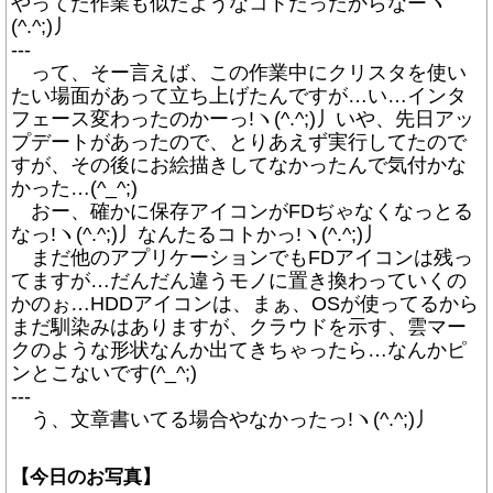
やってた作業も似たようなコトだったからなーヽ
(^.^;)丿
---
って、そー言えば、この作業中にクリスタを使い
たい場面があって立ち上げたんですが…い…インタ
フェース変わったのかーっ!ヽ(^.^;)丿いや、先日アッ
プデートがあったので、とりあえず実行してたので
すが、その後にお絵描きしてなかったんで気付かな
かった…(^_^;)
おー、確かに保存アイコンがFDぢゃなくなっとる
なっ!ヽ(^.^;)丿なんたるコトかっ!ヽ(^.^;)丿
まだ他のアプリケーションでもFDアイコンは残っ
てますが…だんだん違うモノに置き換わっていくの
かのぉ…HDDアイコンは、まぁ、OSが使ってるから
まだ馴染みはありますが、クラウドを示す、雲マー
クのような形状なんか出てきちゃったら…なんかピ
ンとこないです(^_^;)
---
う、文章書いてる場合やなかったっ!ヽ(^.^;)丿
【今日のお写真】