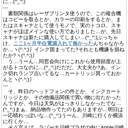
に…(^_^;)
---
書類関係はレーザプリンタ使うので、この複合機
はコピーを取るとか、カラーの印刷をするとか、ま
たはスキャナとして使うモノで、実のトコロ、スキ
ャナがほぼメインな使い方でありました…が、先日
スキャナは新たに購入してしまい…(^_^;)ぶっちゃ
け、
ここ1ヶ月半位電源入れて無かった
んぢゃなかろ
か…ヽ(^.^;)丿インク固まってた?それとも機嫌を損ね
たか?ヽ(^.^;)丿
う…うーん…同窓会向けにこれから使用頻度が上
がるトコなのに…(^_^;)だだだ、大丈夫か?あ、イン
ク切れランプ点いてるな…カートリッジ買っておか
んとヽ(^.^;)丿
---
そ、昨日のヘッドフォンの件とか、インクカート
リッジとか、その他備品関係で買い物に出たかった
んですが、今日は天気がはっきりしなかったでな…
(^_^;)まぁ、納品物作ってたのもありますが…明日は
一応晴れっぽいな…(^_^;)うーん、川崎に行くか横浜
に行くか…
そう言えば、ラゾーナ川崎プラザの中にApple川崎