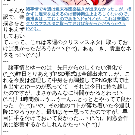
---
諸事情で今週は週末布団楽描きが出来なかった…が、描
そんな
かずに週末を迎えるのは精神衛生上よろしくないので、
訳で、楽
楽描きはしておくのである＼(^o^)／が…これは来週の
描きをと
クリスマスネタに取っておけば良かっただろうか?ヽ
(^.^;)丿
りあえず
しておい
て…って、これは来週のクリスマスネタに取ってお
けば良かっただろうか?ヽ(^.^;)丿あぁ…き、貴重なネ
タをっ!ヽ(^.^;)丿
---
諸事情とゆーのは…先日からのしくだい消化で…
(^_^;)昨日とりあえずPSD形式は全部出来て…が、こ
れを今度は整理して中身を再調整してPNG形式で吐
き出すとゆーのが残ってて…それは今日に持ち越し
たのですが、まさかあんなに時間かかるとわっ!ヽ
(^.^;)丿1時間強…う…うーん…とっととやってて良か
った…(^_^;)いや、その他のコトが落ち着いた今週以
降にやろうかと、最初はそー思ってたのですが、早
目に手を付けておいて良かった…ヽ(^.^;)丿同窓会作
業に影響するかもしれんかたっ!ヽ(^.^;)丿
---