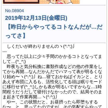
No.08904
2019年12月13日(金曜日)
【昨日からやってるコトなんだが…だ
ってさ】
しくだいが終わりませんのヽ(^.^;)丿
---
思ってた以上に少々手間のかかるコトとなってま
して…(^_^;)
昨夜ちと気分転換に書類作成などの他の作業をし
てから再開…なんだかんだでハマって表が明るくな
り始め〜ヽ(^.^;)丿ね…寝ておかねばイカンと、とり
あえず布団に入るも、活性化してる頭は眠りモード
に移行せず(^_^;)しかも表が明るいですからな…1時
間程うだうだして寝付けなかったので、結局そのま
ま起きて作業再開…ヽ(^.^;)丿
やー、この状態だと、お昼摂ったら即堕ちする
な〜…と、思ってたのですが、その気配すらやって