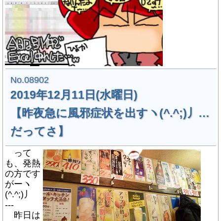
No.08902
2019年12月11日(水曜日)
【昨夜急に風邪症状を出すヽ(^.^;)丿…
だってさ】
って
も、発熱
の方です
がーヽ
(^.^;)丿
---
昨日は