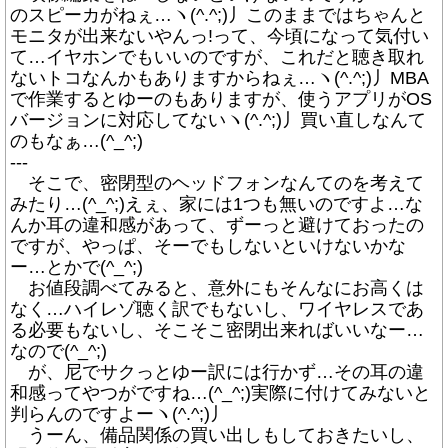
のスピーカがねぇ…ヽ(^.^;)丿このままではちゃんと
モニタが出来ないやんっ!って、今頃になって気付い
て…イヤホンでもいいのですが、これだと聴き取れ
ないトコなんかもありますからねぇ…ヽ(^.^;)丿MBA
で作業するとゆーのもありますが、使うアプリがOS
バージョンに対応してないヽ(^.^;)丿買い直しなんて
のもなぁ…(^_^;)
---
そこで、密閉型のヘッドフォンなんてのを考えて
みたり…(^_^;)えぇ、家には1つも無いのですよ…な
んか耳の違和感があって、ずーっと避けておったの
ですが、やっぱ、そーでもしないといけないかな
ー…とかで(^_^;)
お値段調べてみると、意外にもそんなにお高くは
なく…ハイレゾ聴く訳でもないし、ワイヤレスであ
る必要もないし、そこそこ密閉出来ればいいなー…
なので(^_^;)
が、尼でサクっとゆー訳には行かず…その耳の違
和感ってやつがですね…(^_^;)実際に付けてみないと
判らんのですよーヽ(^.^;)丿
うーん、備品関係の買い出しもしておきたいし、