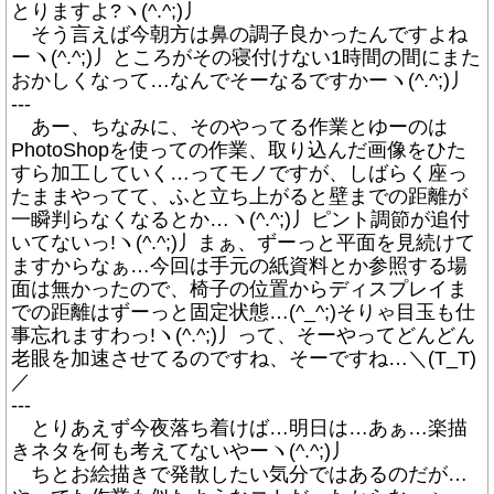
とりますよ?ヽ(^.^;)丿
そう言えば今朝方は鼻の調子良かったんですよね
ーヽ(^.^;)丿ところがその寝付けない1時間の間にまた
おかしくなって…なんでそーなるですかーヽ(^.^;)丿
---
あー、ちなみに、そのやってる作業とゆーのは
PhotoShopを使っての作業、取り込んだ画像をひた
すら加工していく…ってモノですが、しばらく座っ
たままやってて、ふと立ち上がると壁までの距離が
一瞬判らなくなるとか…ヽ(^.^;)丿ピント調節が追付
いてないっ!ヽ(^.^;)丿まぁ、ずーっと平面を見続けて
ますからなぁ…今回は手元の紙資料とか参照する場
面は無かったので、椅子の位置からディスプレイま
での距離はずーっと固定状態…(^_^;)そりゃ目玉も仕
事忘れますわっ!ヽ(^.^;)丿って、そーやってどんどん
老眼を加速させてるのですね、そーですね…＼(T_T)
／
---
とりあえず今夜落ち着けば…明日は…あぁ…楽描
きネタを何も考えてないやーヽ(^.^;)丿
ちとお絵描きで発散したい気分ではあるのだが…