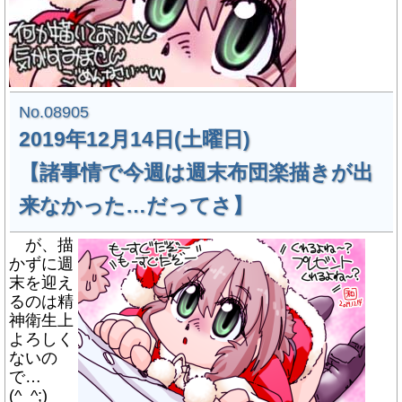
No.08905
2019年12月14日(土曜日)
【諸事情で今週は週末布団楽描きが出
来なかった…だってさ】
が、描
かずに週
末を迎え
るのは精
神衛生上
よろしく
ないの
で…
(^_^;)