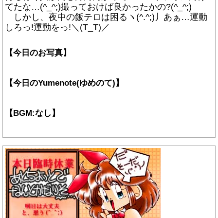
てたな…(^_^;)撮っておけば良かったかの?(^_^;)
しかし、夜中の飯テロは困るヽ(^.^;)丿あぁ…運動
しろっ!運動をっ!＼(T_T)／
【今日のお写真】
【今日のYumenote(ゆめのて)】
【BGM:なし】