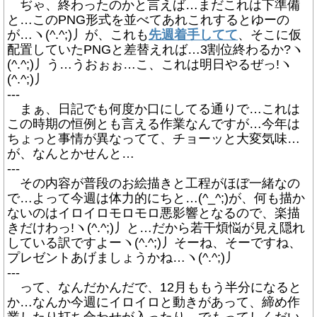
ぢゃ、終わったのかと言えば…まだこれは下準備
と…このPNG形式を並べてあれこれするとゆーの
が…ヽ(^.^;)丿が、これも
先週着手してて
、そこに仮
配置していたPNGと差替えれば…3割位終わるか?ヽ
(^.^;)丿う…うおぉぉ…こ、これは明日やるぜっ!ヽ
(^.^;)丿
---
まぁ、日記でも何度か口にしてる通りで…これは
この時期の恒例とも言える作業なんですが…今年は
ちょっと事情が異なってて、チョーッと大変気味…
が、なんとかせんと…
---
その内容が普段のお絵描きと工程がほぼ一緒なの
で…よって今週は体力的にちと…(^_^;)が、何も描か
ないのはイロイロモロモロ悪影響となるので、楽描
きだけわっ!ヽ(^.^;)丿と…だから若干煩悩が見え隠れ
している訳ですよーヽ(^.^;)丿そーね、そーですね、
プレゼントあげましょうかね…ヽ(^.^;)丿
---
って、なんだかんだで、12月ももう半分になると
か…なんか今週にイロイロと動きがあって、締め作