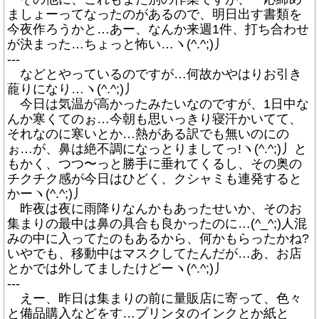
ましょーってなったのがあるので、明日出す書類を
今夜作ろうかと…あー、なんか来週1件、打ち合わせ
が決まった…ちょっと怖い…ヽ(^.^;)丿
---
などとやっているのですが…何故かやはりお引き
蘢りになり…ヽ(^.^;)丿
今日は気温が高かったみたいなのですが、1日中な
んか寒くてのぉ…今朝も思いっきり寝汗かいてて、
それなのに寒いとか…熱がある訳でも無いのにの
ぉ…が、鼻は絶不調になっとりましてっ!ヽ(^.^;)丿と
もかく、つつ〜っと勝手に垂れてくるし、その奥の
チクチク感が今日はひどく、クシャミも連発すると
かーヽ(^.^;)丿
昨夜は夜に雨降りなんかもあったせいか、そのお
集まりの最中は鼻の具合も良かったのに…(^_^;)人混
みの中に入ってたのもあるから、何かもらったかね?
いやでも、移動中はマスクしてたんだが…あ、お店
とかでは外してましたけどーヽ(^.^;)丿
---
えー、昨日は集まりの前に量販店に寄って、色々
と備品購入などをす…プリンタのインクとか紙と