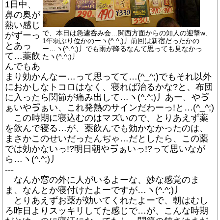
1日中、
鼻の奥が
熱い感じ
で、本日は急遽呑み会…関西方面からの知人の迎撃w、
がずーっ
1年弱ぶり位かのーヽ(^.^;)丿前回は新宿だったかの
とあっ
ー…ヽ(^.^;)丿でも雨が降るなんて思っても見なかっ
て…薬飲
たヽ(^.^;)丿
んでもあ
まり効かんなー…って思ってて…(^_^;)でもそれ以外
におかしなトコロはなく、寝れば治るかな?と、布団
に入ったら関節が痛み出して…ヽ(^.^;)丿あー、やゔ
ぁいやゔぁい、これ発熱のサインだわーっ!と…(^_^;)
この時期に寝込むのはマズいので、とりあえず薬
を飲んで寝る…が、薬飲んでも効かなかったのは、
まさかこのせいだったんぢゃ…だとしたら、この薬
では効かないっ!?明日朝やゔぁいっ!?って思いなが
ら…ヽ(^.^;)丿
---
なんか窓の外に人がいるよーな、妙な感覚のま
ま、なんとか寝付けたよーですが…ヽ(^.^;)丿
とりあえずお薬が効いてくれたよーで、朝はむし
ろ昨日よりスッキリしてた感じで…が、こんな時期