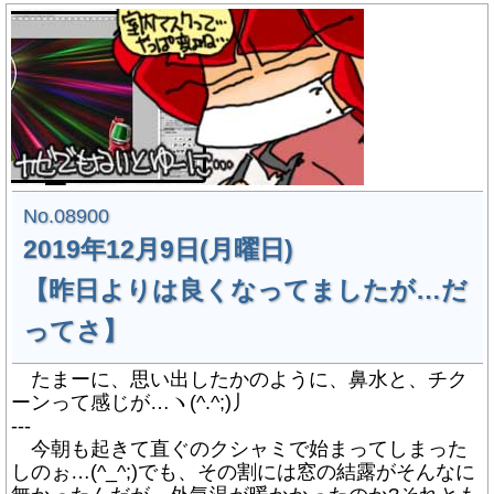
No.08900
2019年12月9日(月曜日)
【昨日よりは良くなってましたが…だ
ってさ】
たまーに、思い出したかのように、鼻水と、チク
ーンって感じが…ヽ(^.^;)丿
---
今朝も起きて直ぐのクシャミで始まってしまった
しのぉ…(^_^;)でも、その割には窓の結露がそんなに