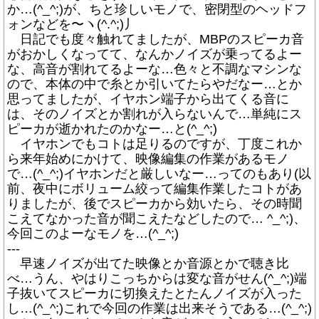
か…(^_^;)が、ちと珍しいモノで、密閉型のヘッドフ
ォンなどを〜ヽ(^.^;)丿
日記でも度々触れてましたが、MBPのスピーカ音
がおかしくなってて、なんかノイズが乗ってるよー
な、高音が割れてるよーな…色々と不調なマシンな
ので、本体の中で糸とか引いてたらやだなー…とか
思ってましたが、イヤホン端子から出てくる音に
は、そのノイズとか割れが入らないんで…単純にス
ピーカが逝かれたのかなー…と(^_^;)
イヤホンでもコトは足りるのですが、丁度これか
ら来年始めにかけて、映像編集の作業があるモノ
で…(^_^;)イヤホンだと厳しいなー…ってのもあり(以
前、夜中にボリューム絞って編集作業したコトがあ
りましたが、後でスピーカから効いたら、その時聞
こえてなかった音が聞こえたなどしたので… ^_^;)、
今回このよーなモノを…(^_^;)
---
早速ノイズが出てた映像とか音源とかで聴き比
べ…うん、やはりこっちからは変な音がせん(^_^;)端
子抜いてスピーカに切換えたとたんノイズが入った
し…(^_^;)これで今回の作業は出来そうである…(^_^;)