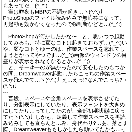
もあってだ…(^_^;)
実は昨夜もMBPの不調が起き…ヽ(^.^;)丿
PhotoShopのファイル読み込みで無応答になって、
再起動も効かなくなったので強制断などと…(^_^;)
---
PhotoShopが何かしたかな〜…と、思いつつ起動
してみるも、特に変なコトは起きておらず…(^_^;)い
や、変なコトとゆーのは、作業スペースを忘れてし
まうとかってやつです…(^_^;)画像のウィンドウの目
盛りが表示されなくなるとか…(^_^;)
と、そーゆーのが無かったので安心したのもつか
の間…Dreamweaver起動したらこっちの作業スペー
スが飛んでて…ヽ(^.^;)丿え…えっ!?なんでこっち?ヽ
(^.^;)丿
---
普段、スペースや全角スペースを表示させてた
り、分割表示にしていたり、表示フォントを大きめ
にしてたり…ってしてたのが、全部初期状態に戻っ
てたヽ(^.^;)丿しかも、定義して作業スペースを再読
み込みしても直らんと…み、身代わり?…あ、落とす
際、Dreamweaverももしかしたら動いてたかも…っ