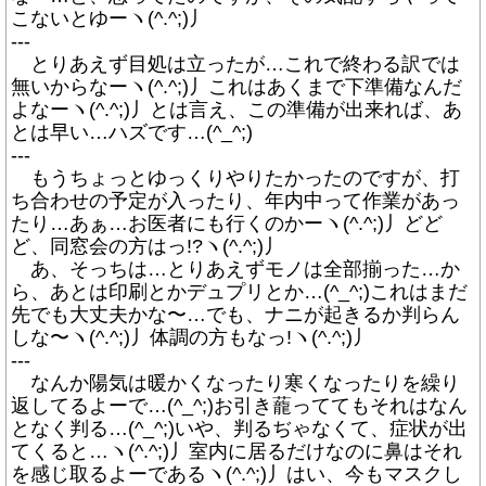
こないとゆーヽ(^.^;)丿
---
とりあえず目処は立ったが…これで終わる訳では
無いからなーヽ(^.^;)丿これはあくまで下準備なんだ
よなーヽ(^.^;)丿とは言え、この準備が出来れば、あ
とは早い…ハズです…(^_^;)
---
もうちょっとゆっくりやりたかったのですが、打
ち合わせの予定が入ったり、年内中って作業があっ
たり…あぁ…お医者にも行くのかーヽ(^.^;)丿どど
ど、同窓会の方はっ!?ヽ(^.^;)丿
あ、そっちは…とりあえずモノは全部揃った…か
ら、あとは印刷とかデュプリとか…(^_^;)これはまだ
先でも大丈夫かな〜…でも、ナニが起きるか判らん
しな〜ヽ(^.^;)丿体調の方もなっ!ヽ(^.^;)丿
---
なんか陽気は暖かくなったり寒くなったりを繰り
返してるよーで…(^_^;)お引き蘢っててもそれはなん
となく判る…(^_^;)いや、判るぢゃなくて、症状が出
てくると…ヽ(^.^;)丿室内に居るだけなのに鼻はそれ
を感じ取るよーであるヽ(^.^;)丿はい、今もマスクし