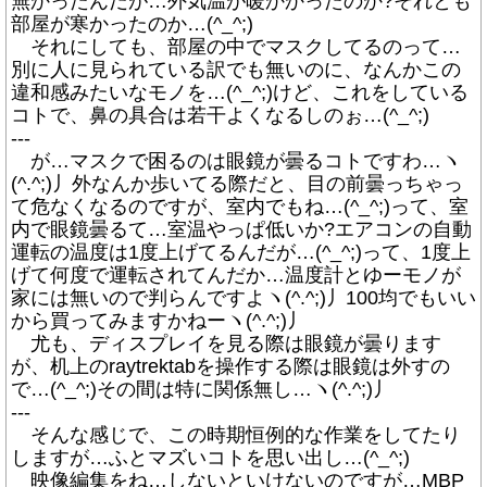
無かったんだが…外気温が暖かかったのか?それとも
部屋が寒かったのか…(^_^;)
それにしても、部屋の中でマスクしてるのって…
別に人に見られている訳でも無いのに、なんかこの
違和感みたいなモノを…(^_^;)けど、これをしている
コトで、鼻の具合は若干よくなるしのぉ…(^_^;)
---
が…マスクで困るのは眼鏡が曇るコトですわ…ヽ
(^.^;)丿外なんか歩いてる際だと、目の前曇っちゃっ
て危なくなるのですが、室内でもね…(^_^;)って、室
内で眼鏡曇るて…室温やっぱ低いか?エアコンの自動
運転の温度は1度上げてるんだが…(^_^;)って、1度上
げて何度で運転されてんだか…温度計とゆーモノが
家には無いので判らんですよヽ(^.^;)丿100均でもいい
から買ってみますかねーヽ(^.^;)丿
尤も、ディスプレイを見る際は眼鏡が曇ります
が、机上のraytrektabを操作する際は眼鏡は外すの
で…(^_^;)その間は特に関係無し…ヽ(^.^;)丿
---
そんな感じで、この時期恒例的な作業をしてたり
しますが…ふとマズいコトを思い出し…(^_^;)
映像編集をね…しないといけないのですが…MBP