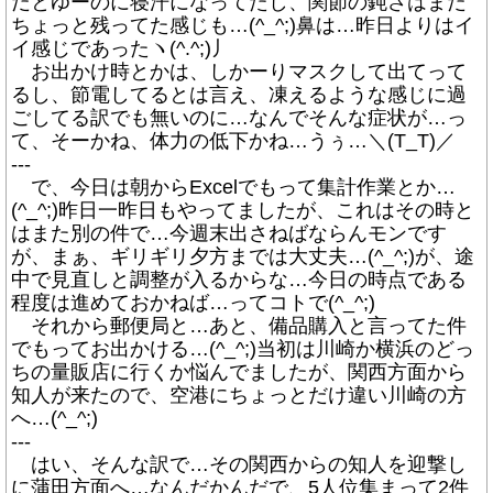
だとゆーのに寝汗になってたし、関節の鈍さはまだ
ちょっと残ってた感じも…(^_^;)鼻は…昨日よりはイ
イ感じであったヽ(^.^;)丿
お出かけ時とかは、しかーりマスクして出てって
るし、節電してるとは言え、凍えるような感じに過
ごしてる訳でも無いのに…なんでそんな症状が…っ
て、そーかね、体力の低下かね…うぅ…＼(T_T)／
---
で、今日は朝からExcelでもって集計作業とか…
(^_^;)昨日一昨日もやってましたが、これはその時と
はまた別の件で…今週末出さねばならんモンです
が、まぁ、ギリギリ夕方までは大丈夫…(^_^;)が、途
中で見直しと調整が入るからな…今日の時点である
程度は進めておかねば…ってコトで(^_^;)
それから郵便局と…あと、備品購入と言ってた件
でもってお出かける…(^_^;)当初は川崎か横浜のどっ
ちの量販店に行くか悩んでましたが、関西方面から
知人が来たので、空港にちょっとだけ違い川崎の方
へ…(^_^;)
---
はい、そんな訳で…その関西からの知人を迎撃し
に蒲田方面へ…なんだかんだで、5人位集まって2件