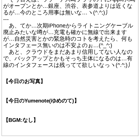
がオープンとか…銀座、渋谷、表参道よりは近くな
るが…今のところ用事は無いな…ヽ(^.^;)丿
---
あ、てか…次期iPhoneからライトニングケーブル
廃止みたいな噂が…充電も確かに無線で出来ます
が…自然災害とかの緊急時のコトを考えたら、何も
インタフェース無いのは不安よのぉ…(^_^;)
あと、クラウドをまだあまり信用してない人なの
で、バックアップとかもそっち主体になるのは…有
線のインタフェースは残ってて欲しいなっヽ(^.^;)丿
【今日のお写真】
【今日のYumenote(ゆめのて)】
【BGM:なし】