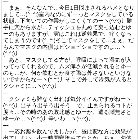
---
まぁ、そんなんで…今日1日悩まされるハメとなり
まして…(^_^;)室内なのにずーっとマスクをしている
状態…下向いての作業がしにくくてのーヽ(^.^;)丿勝
手に穴から水が…ティッシュを丸めて突っ込むとゆ
ーのもありますが、実はこれは逆効果で、痒くなっ
てしまうのです(^_^;)そこでマスクをして…えぇ、だ
もんでマスクの内側はビショビショですのよ…ヽ
(^.^;)丿
あと、マスクしてる方が、呼吸によって湿気が入
ってってくれるので、ムズ痒さが低減されるとゆー
のも…が、何か飲むとか食す際は外さないといけな
いですからなーヽ(^.^;)丿そこで外して冷気が入ると
クシャミに…ヽ(^.^;)丿
---
クシャミも難なく出れば気分イイんですがねーヽ
(^.^;)丿出そう出そう出そう…で、止まられるコトが
度々…その時のあの敗北感とゆーか、遣る瀬無さと
ゆーか…ヽ(^.^;)丿辛いわ…ヽ(^.^;)丿
---
一応お薬を飲んでましたが、昼は変な方に効果が
出てしまい、小一時間寝堕ちてたとか…あぁ…勿体