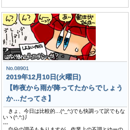
No.08901
2019年12月10日(火曜日)
【昨夜から雨が降ってたからでしょう
か…だってさ】
きょ、今日は比較的…(^_^;)でも快調って訳でもな
いヽ(^.^;)丿
---
自分の調子もありますが、作業上の不調とゆーの