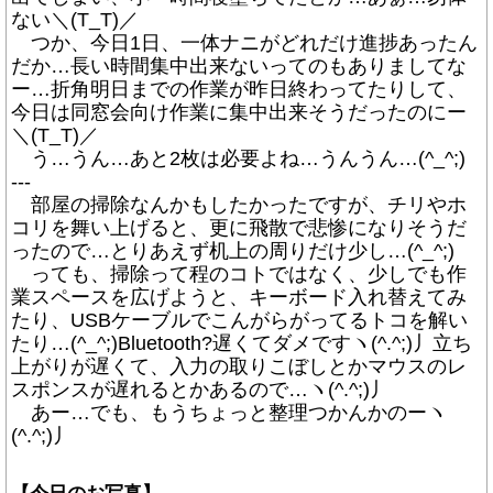
ない＼(T_T)／
つか、今日1日、一体ナニがどれだけ進捗あったん
だか…長い時間集中出来ないってのもありましてな
ー…折角明日までの作業が昨日終わってたりして、
今日は同窓会向け作業に集中出来そうだったのにー
＼(T_T)／
う…うん…あと2枚は必要よね…うんうん…(^_^;)
---
部屋の掃除なんかもしたかったですが、チリやホ
コリを舞い上げると、更に飛散で悲惨になりそうだ
ったので…とりあえず机上の周りだけ少し…(^_^;)
っても、掃除って程のコトではなく、少しでも作
業スペースを広げようと、キーボード入れ替えてみ
たり、USBケーブルでこんがらがってるトコを解い
たり…(^_^;)Bluetooth?遅くてダメですヽ(^.^;)丿立ち
上がりが遅くて、入力の取りこぼしとかマウスのレ
スポンスが遅れるとかあるので…ヽ(^.^;)丿
あー…でも、もうちょっと整理つかんかのーヽ
(^.^;)丿