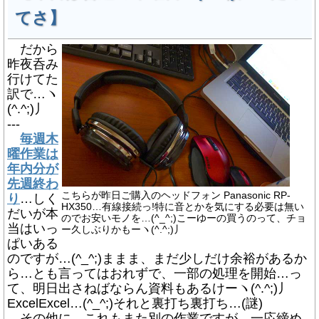
てさ】
だから
昨夜呑み
行けてた
訳で…ヽ
(^.^;)丿
---
毎週木
曜作業は
年内分が
先週終わ
こちらが昨日ご購入のヘッドフォン Panasonic RP-
り
…しく
HX350…有線接続っ!特に音とかを気にする必要は無い
だいが本
のでお安いモノを…(^_^;)こーゆーの買うのって、チョ
当はいっ
ー久しぶりかもーヽ(^.^;)丿
ぱいある
のですが…(^_^;)ままま、まだ少しだけ余裕があるか
ら…とも言ってはおれずで、一部の処理を開始…っ
て、明日出さねばならん資料もあるけーヽ(^.^;)丿
ExcelExcel…(^_^;)それと裏打ち裏打ち…(謎)
その他に、これもまた別の作業ですが、一応締め