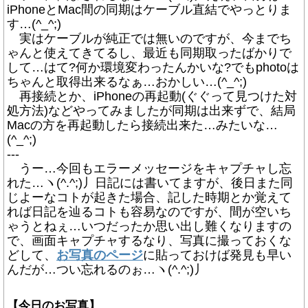
iPhoneとMac間の同期はケーブル直結でやっとりま
す…(^_^;)
実はケーブルが純正では無いのですが、今までち
ゃんと使えてきてるし、最近も同期取ったばかりで
して…はて?何か環境変わったんかいな?でもphotoは
ちゃんと取得出来るなぁ…おかしい…(^_^;)
再接続とか、iPhoneの再起動(ぐぐって見つけた対
処方法)などやってみましたが同期は出来ずで、結局
Macの方を再起動したら接続出来た…みたいな…
(^_^;)
---
うー…今回もエラーメッセージをキャプチャし忘
れた…ヽ(^.^;)丿日記には書いてますが、後日また同
じよーなコトが起きた場合、記した時期とか覚えて
れば日記を辿るコトも容易なのですが、間が空いち
ゃうとねぇ…いつだったか思い出し難くなりますの
で、画面キャプチャするなり、写真に撮っておくな
どして、
お写真のページ
に貼っておけば発見も早い
んだが…つい忘れるのぉ…ヽ(^.^;)丿
【今日のお写真】