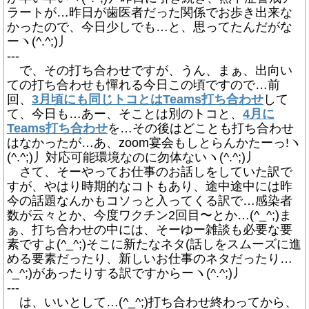
ラートが…昨日が歯医者だった関係でお歩き出来な
かったので、今日少しでも…と、思ってたんだがな
ーヽ(^.^;)丿
---
で、その打ち合わせですが、うん、まぁ、出向い
ての打ち合わせも憚れる今日この頃ですので…前
回、
3月頃にも同じトコとはTeams打ち合わせ
して
て、今日も…あー、そことは別のトコと、
4月に
Teams打ち合わせ
を…その後はどことも打ち合わせ
はなかったが…あ、zoom宴会もしとらんかたーっ!ヽ
(^.^;)丿対応可能環境なのに勿体ないヽ(^.^;)丿
さて、そーやってお仕事のお話しをしていた訳で
すが、やはり時期的なコトもあり、途中途中には昨
今の話題なんかもコソっと入ってくる訳で…感染者
数が云々とか、今度ワクチン2回目〜とか…(^_^;)ま
ぁ、打ち合わせの中には、そーゆー雑談も必要な要
素ですよ(^_^;)そこに新たなネタ(話しをスムーズに進
める要素だったり、新しいお仕事のネタだったり…
^_^;)があったりする訳ですからーヽ(^.^;)丿
---
は、いいとして…(^_^;)打ち合わせ終わってから、