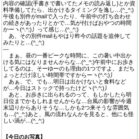
内容の確認(手書きで書いてたメモの読み返し)とか資
料準備してたら、出かけるタイミングを逸し…(^_^;)
午後も別件がmailで入ったり、午前中の打ち合わせ
の続きがあったりとかで…気が付けばおやつの時間
かーヽ(^.^;)丿って感じ…(^_^;)
あ、その別件mailもやはり昨今の話題を追伸して
みたりと…(^_^;)
---
まぁ、昼の一番ピークな時間に、この暑い中出か
ける気にはなりませんからな…(^_^;)午前中にお歩き
してるのは、そーゆーのも理由の1つですよ、まだち
ょっとだけ涼しい時間帯ですからーヽ(^.^;)丿
あぁ、で、でも…明日は出かけないと食料など
が…今日はストックで持ったけどヽ(^.^;)丿
あと、お歩きに出られるのって、もしかしたら明
日位までかもしれませんからな…台風の影響が今週
末辺りからありそうな…しかも2つ来そうな雰囲気
も…(^_^;)あと、風の流れなんかを見ると、他にも怪
しい渦が…(^_^;)
【今日のお写真】