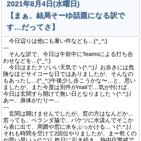
2021年8月4日(水曜日)
【まぁ、結局そーゆ話題になる訳で
す…だってさ】
今日辺りは他にも暑い件なども…(^_^;)
---
そんな訳で、今日は午前中にTeamsによる打ち合
わせなどを…(^_^;)
今日はまたクソいい天気でヽ(^.^;)丿お歩きには危
険なほどサイコーな日ではありましたが、そんなの
もあったし…(^_^;)午後少し歩こうかな〜…と、思い
ましたが、また今度は別件がmailで…気が付けば、
今日は玄関すら開けて無い日となりましたヽ(^.^;)丿
あー、身体がだりー…
---
玄関は開けませんでしたが、窓の方はなんどか…
窓っても、ベランダ脇で、バケツに水汲んでそこか
ら表に出て、周囲や窓に水をぶっかける…ヽ(^.^;)丿
それも時間を空けて2回位やりましたが、まー乾くの
が早い早いヽ(^.^;)丿昨日に引き続き、熱中症警戒ア