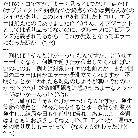
だけのトコですが、よーく見ると1つだけ、点だけ
(オブジェクトの始点なのか終点なのかは判らんが)の
レイヤがあり、このレイヤを削除したトコロ、エラ
ーは消えたのでありました(^_^;)うん、オブジェクト
としては成り立ってないのに、グループにアピアラ
ンス定義されてるから、これが無効となってエラー
になった訳か…(^_^;)
---
判れば「そんだけかーっ!」なんですが、どうせエ
ラー吐くなら、何処で起きたか位出してくれればい
いのにのぉ…例えば対象レイヤの名前とか…また2回
目のエラーは何がエラーか予測立てられますが「不
明な」とか言われたら対処のしようが無いでわのい
かっ!ヽ(^.^;)丿致命的問題を連想させるよーなメッセ
ージはいかーんっ!ヽ(^.^;)丿
と…確かに「そんだけかーっ!」なんですが、発生
箇所の特定と、代替方法を作るとゆー余計な作業が
発生し…結局今日も午前中は潰れ…あぁ…こ、今週
はまともにお歩きしてねぇっ!＼(T_T)／つか、遅れた
分の取り戻しもーっ!って…(なんとか終わったけど…
^_^;)