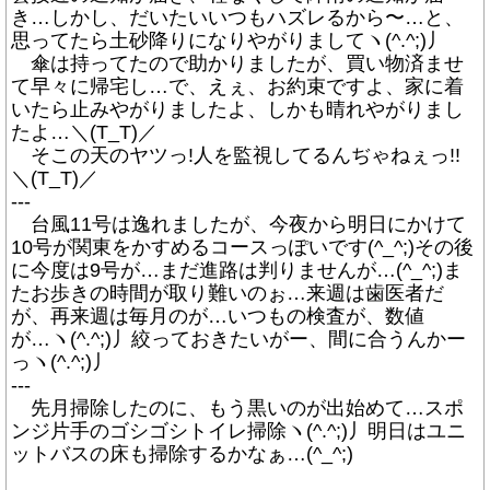
き…しかし、だいたいいつもハズレるから〜…と、
思ってたら土砂降りになりやがりましてヽ(^.^;)丿
傘は持ってたので助かりましたが、買い物済ませ
て早々に帰宅し…で、えぇ、お約束ですよ、家に着
いたら止みやがりましたよ、しかも晴れやがりまし
たよ…＼(T_T)／
そこの天のヤツっ!人を監視してるんぢゃねぇっ!!
＼(T_T)／
---
台風11号は逸れましたが、今夜から明日にかけて
10号が関東をかすめるコースっぽいです(^_^;)その後
に今度は9号が…まだ進路は判りませんが…(^_^;)ま
たお歩きの時間が取り難いのぉ…来週は歯医者だ
が、再来週は毎月のが…いつもの検査が、数値
が…ヽ(^.^;)丿絞っておきたいがー、間に合うんかー
っヽ(^.^;)丿
---
先月掃除したのに、もう黒いのが出始めて…スポ
ンジ片手のゴシゴシトイレ掃除ヽ(^.^;)丿明日はユニ
ットバスの床も掃除するかなぁ…(^_^;)