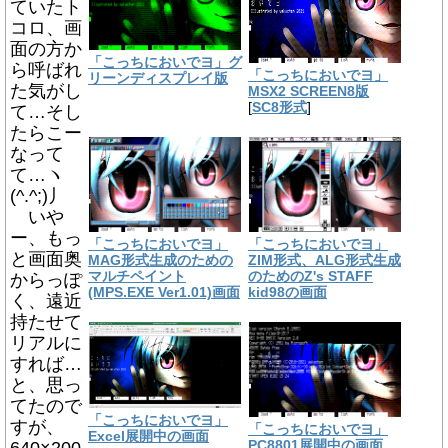
ていたト
コロ、画
面の方か
「こっちにおいでヨ」グ
ら呼ばれ
「こっちにおいでヨ」
リーンディスプレイ版
た気がし
MSX2 SCREEN8版
[
SC8形式
]
て…そし
たらこー
なって
て…ヽ
(^.^;)丿
いや
ー、もっ
「こっちにおいでヨ」
「こっちにおいでヨ」
と画面奥
MAG形式生成のための
ZIM形式、ALG形式生成
マルチペイント
のためのZ's STAFF
からっぽ
(MPS.EXE Ver1.01)画面
kid98の画面
く、遠近
持たせて
リアルに
すれば…
と、思っ
てたので
「こっちにおいでヨ」
すが、
「こっちにおいでヨ」
Excel展開中の画面
PC8801展開中の画面