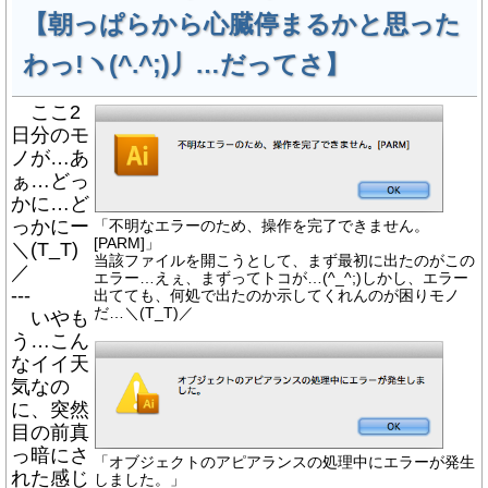
【朝っぱらから心臓停まるかと思った
わっ!ヽ(^.^;)丿…だってさ】
ここ2
日分のモ
ノが…あ
ぁ…どっ
かに…ど
っかにー
「不明なエラーのため、操作を完了できません。
[PARM]」
＼(T_T)
当該ファイルを開こうとして、まず最初に出たのがこの
／
エラー…えぇ、まずってトコが…(^_^;)しかし、エラー
---
出てても、何処で出たのか示してくれんのが困りモノ
だ…＼(T_T)／
いやも
う…こん
なイイ天
気なの
に、突然
目の前真
っ暗にさ
「オブジェクトのアピアランスの処理中にエラーが発生
れた感じ
しました。」