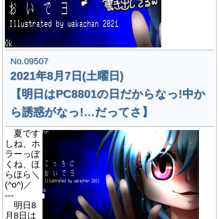
No.09507
2021年8月7日(土曜日)
【明日はPC8801の日だからなっ!中か
ら誘惑がなっ!…だってさ】
夏です
しね、ホ
ラーっぽ
くね、ほ
らほら＼
(^o^)／
---
明日8
月8日は