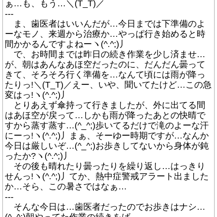
ぁ…も、もう…＼(T_T)／
---
ま、歯医者はいいんだが…今日までは下準備のよ
ーなモノ、来週から治療か…やっぱ行き始めると時
間かかるんですよねーヽ(^.^;)丿
で、お時間までは昨日の続き作業を少し済ませ…
が、朝はあんなあほ空だったのに、だんだん曇って
きて、そろそろ行く準備を…なんて頃には雨が降っ
たりっ!＼(T_T)／えー、いや、聞いてたけど…この急
変はっ!ヽ(^.^;)丿
とりあえず傘持って行きましたが、外に出てる間
はあほ空が戻って…しかも雨が降ったあとの快晴で
すから蒸す蒸す…(^_^;)歩いてるだけで滝のよーな汗
にーっ!ヽ(^.^;)丿まぁ、そーゆー時期ですが…なんか
今日は厳しいぞ…(^_^;)お歩きしてないから身体が鈍
ったか?ヽ(^.^;)丿
その後も晴れたり曇ったりを繰り返し…はっきり
せんっ!ヽ(^.^;)丿てか、熱中症警戒アラート出ました
か…そら、この暑さではなぁ…
---
そんな今日は…歯医者だったのでお歩きはナシ…
(^_^;)朝やってた作業の続きをば…