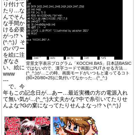
り付けて
たり…な
んでそん
な手間か
ける必要
がっ!?ヽ
(^.^;)丿そ
のパワー
を絵に注
ぎなさ
背景文字表示プログラム「KOCCHI.BAS」日本語BASIC
い、絵に
ではないので、漢字コードで画面にPUTさせる方法…
www
(^_^;)が…この時、画面モードがいつもと違ってるコト
(80×20/80×25)に気付いてなかった…(^_^;)
---
で、今
年もこの記念日が…あー…最近実機の方の電源入れ
て無い気が…(^_^;)大丈夫かな?中で糸引いてたりせ
んよな?Gの窠になってたりせんよなっ!?ヽ(^.^;)丿