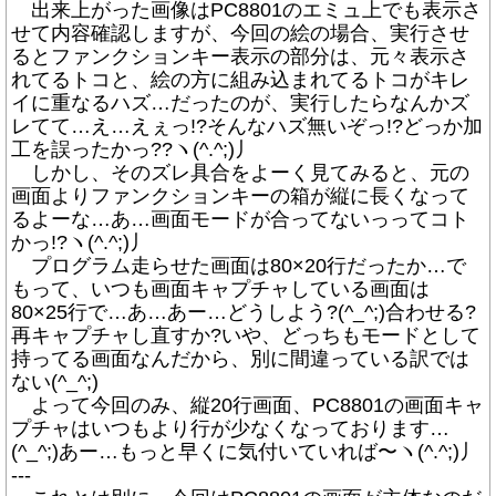
出来上がった画像はPC8801のエミュ上でも表示さ
せて内容確認しますが、今回の絵の場合、実行させ
るとファンクションキー表示の部分は、元々表示さ
れてるトコと、絵の方に組み込まれてるトコがキレ
イに重なるハズ…だったのが、実行したらなんかズ
レてて…え…えぇっ!?そんなハズ無いぞっ!?どっか加
工を誤ったかっ??ヽ(^.^;)丿
しかし、そのズレ具合をよーく見てみると、元の
画面よりファンクションキーの箱が縦に長くなって
るよーな…あ…画面モードが合ってないっってコト
かっ!?ヽ(^.^;)丿
プログラム走らせた画面は80×20行だったか…で
もって、いつも画面キャプチャしている画面は
80×25行で…あ…あー…どうしよう?(^_^;)合わせる?
再キャプチャし直すか?いや、どっちもモードとして
持ってる画面なんだから、別に間違っている訳では
ない(^_^;)
よって今回のみ、縦20行画面、PC8801の画面キャ
プチャはいつもより行が少なくなっております…
(^_^;)あー…もっと早くに気付いていれば〜ヽ(^.^;)丿
---