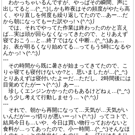
わかっちゃいるんですが、やっぱその瞬間、声に
出してると…(^_^;)しかも昨夜はその頻度がやたら高
く、やり直しを何度も繰り返してたので…あー…だ
から朝になってもーた訳やっ!ヽ(^.^;)丿
では、それでやってた作業は終わったのかと言え
ば…実は頭が回らなくなってきたので、とりあえず
寝ておこう…と…終了ではなく中断…(^_^;)あぁ…
お、表が明るくなり始めてる…ってもう5時になるや
んかっ!ヽ(^.^;)丿
---
その時間から既に暑さが始まってきてたので、こ
りゃ寝ても寝付けないか?と、思いましたが…(^_^;)
とりあえずは寝付いたよーだ…ただし、2時間後には
目覚めてたがーヽ(^.^;)丿あー…
珍しくエンジンかかったのもあるけどねぇ…(^_^;)
もう少し考えて行動しませう…ヽ(^.^;)丿
---
それで、朝から再開になって…天気が…天気がい
いんだがーっ!切りが悪いーっ!ヽ(^.^;)丿ってコトで、
結局今日も…いや、今日は買い物行っておかないと
食料が…ってあったので、小一時間…(^_^;)そんなほ