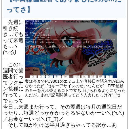
ってさ】
先週に
引き続
き…でも
って来週
も…ヽ
(^.^;)丿
---
この1
週間で歯
医者行っ
実は今までPC9801のエミュ上で直接日本語入力が出来
てワクチ
なかった(^_^;)キーアサインのせいなんだが…FEP起動
ン接種に
のキーを入れ替えるコトで立ち上げられるようになった
行って、
んだが…あれ?記号関係ってどう入力したっけ?(^_^;)
でもって
今日…来週また行って、その翌週は毎月の通院日だ
ったり…毎週どっかかかっとるやないかーい＼(^o^;)
／お金なーいっ!＼(T_T)／
そして気が付けば半月過ぎちゃってる訳か…あ