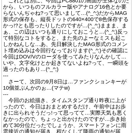
これとは別に、今回はPC8801の画面が主体なのだ
から、いつものフルカラー版やアナログ16色とか要
らないんぢゃね?って思いまして…(^_^;)だからMAG
形式の保存も、縦長ドットの640×400で8色保存する
かっ!?とも思ったりしたのですが…(^_^;)ままま、ま
ぁ、この辺はいつも通りにしておこうと…(^_^;)反っ
て特別なコトをすると、また先のよーなミスも起こ
しかねんしな…あ、先日解決したMAG形式のコメン
ト埋め込みは今回行なっております(^_^;)その確認に
今回はDOV/Vのローダを使ってみたりなんかして…
いや、文字化けとか起きてないよね?って、一瞬頭を
過ったのもあり…(^_^;)
---
さーて、次回の9月8日は…ファンクションキーが
10個並ぶんかのぉ…(マテw)
---
今回のお絵描き、タイムスタンプ通り昨夜に上が
ったので、今日はおまとめするだけ、午前中はお歩
きに出られそうだっ!って思ってて…実際天気も悪く
なかったので、ちょっと出かけたのですが…歩き始
めて30分位だったでしょうか、スマートフォンに雨
雲接近の通知が届き、程なくして降雨の通知が届