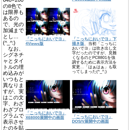
640×200
の8色で
は限界も
あるの
で、光の
加減まで
とし…
「こっちにおいでヨ」
「こっちにおいでヨ」下
(^_^;)
4Views版
描き版
、当初「こっちに
なお、
おいでヨ」は吹き出し文
字だったのですが、見難
シグネチ
くなるのとPC8801を強
ャとタイ
調するために表示方法を
トルの埋
変更…「はぁはぁ」も取
ってしまった(^_^;)
め込みが
いつもと
異なりま
すが、実
はこの文
字、わざ
わざプロ
「こっちにおいでヨ」
グラムで
「こっちにおいでヨ」
X68000展開中の画面
表示させ
DOS/V展開中の画面
たのを貼