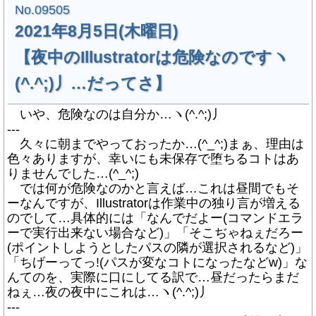
No.09505
2021年8月5日(木曜日)
【夜中のIllustratorは危険なのですヽ
(^.^;)丿…だってさ】
いや、危険なのは自分か…ヽ(^.^;)丿
---
久々に朝までやっておったか…(^_^;)まぁ、理由は
色々ありますが、幸いにも未保存で堕ちるコトはあ
りませんでした…(^_^;)
では何が危険なのかと言えば…これは昼間でもそ
ーなんですが、Illustratorは作業中の独り言が増える
のでして…具体的には「なんでだよー(コマンドエラ
ーで実行出来ない場合など)」「そこぢゃねぇだろー
(ポイントしようとしたパスの隣が選択されるなど)」
「ちげーってっ!(パスが変なコトになったなどw)」な
んてのを、実際に口にしてる訳で…昼だったらまだ
ねぇ…夜の夜中にこれは…ヽ(^.^;)丿
---