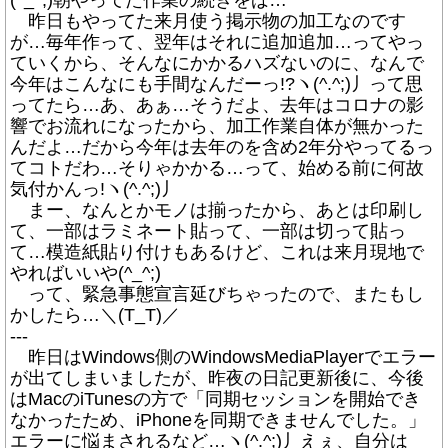
昨日もやってた来月使う掲示物の加工なのです
が…毎年作って、翌年はそれに追加追加…ってやっ
ていくから、そんなにかかるハズないのに、なんで
今年はこんなにも手間なんだーっ!?ヽ(^.^;)丿って思
ってたら…あ、あぁ…そうだよ、去年はコロナの影
響でお流れになったから、加工作業自体が無かった
んだよ…だから今年は去年のを含め2年分やってるっ
てコトだわ…そりゃかかる…って、始める前に何故
気付かんっ!ヽ(^.^;)丿
まー、なんとかモノは揃ったから、あとは印刷し
て、一部はラミネート貼って、一部は切って貼っ
て…模造紙貼り付けもあるけど、これは来月現地で
やればいいや(^_^;)
って、緊急事態宣言延びちゃったので、またもし
かしたら…＼(T_T)／
---
昨日はWindows側のWindowsMediaPlayerでエラー
が出てしまいましたが、昨夜の日記更新後に、今後
はMacのiTunesの方で「同期セッションを開始でき
なかったため、iPhoneを同期できませんでした。」
エラーに悩まされるなど…ヽ(^.^;)丿えぇ、自分は