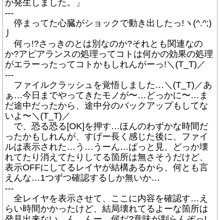
が発生しました。」
---
停まってた心臓がショックで動き出したっ!ヽ(^.^;)
丿
何っ!?さっきのとは別なのか?それとも関連なの
か?アピアランスの処理ってコトは何かの効果の処理
がエラーったってコトかもしれんがーっ!＼(T_T)／
---
ファイルクラッシュを覚悟しました…＼(T_T)／あ
ぁ…今日までやってきたモノが〜…どっかに〜…ま
だ途中だったから、途中分のバックアップもしてな
いよ〜＼(T_T)／
で、恐る恐る[OK]を押す…ほんのわずかな時間だ
ったかもしれんが、すげー長く感じた後に、ファイ
ルは表示された…う…うーん…ぱっと見、どっか壊
れてたり消えてたりしてる箇所は無さそうだけど、
表示OFFにしてるレイヤが結構あるから、何とも言
えんな…1つずつ確認するしか無いか…
---
全レイヤを表示させて、ここに内容を確認す…え
らい時間かかったけど、結局壊れてるよーな箇所は
発見出来ない…ん…んー…何だ?意味が判らんぞっ!