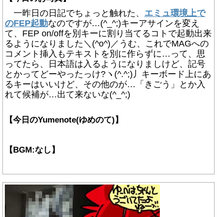
一昨日の日記でちょっと触れた、
エミュ環境上で
のFEP起動
なのですが…(^_^;)キーアサインを変え
て、FEP on/offを別キーに割り当てるコトで起動出来
るようになりました＼(^o^)／うむ、これでMAGへの
コメント挿入もテキストを別に作らずに…って、思
ってたら、日本語は入るようになりましけど、記号
とかってどーやったっけ?ヽ(^.^;)丿キーボード上にあ
るキーはいいけど、その他のが…「きごう」とか入
れて候補が…出て来ないな(^_^;)
【今日のYumenote(ゆめのて)】
【BGM:なし】