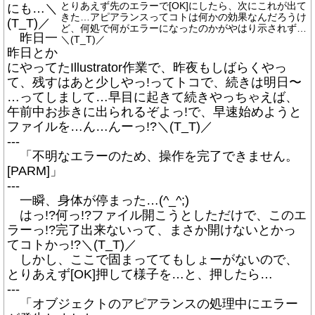
とりあえず先のエラーで[OK]にしたら、次にこれが出て
にも…＼
きた…アピアランスってコトは何かの効果なんだろうけ
(T_T)／
ど、何処で何がエラーになったのかがやはり示されず…
昨日一
＼(T_T)／
昨日とか
にやってたIllustrator作業で、昨夜もしばらくやっ
て、残すはあと少しやっ!ってトコで、続きは明日〜
…ってしまして…早目に起きて続きやっちゃえば、
午前中お歩きに出られるぞよっ!で、早速始めようと
ファイルを…ん…んーっ!?＼(T_T)／
---
「不明なエラーのため、操作を完了できません。
[PARM]」
---
一瞬、身体が停まった…(^_^;)
はっ!?何っ!?ファイル開こうとしただけで、このエ
ラーっ!?完了出来ないって、まさか開けないとかっ
てコトかっ!?＼(T_T)／
しかし、ここで固まっててもしょーがないので、
とりあえず[OK]押して様子を…と、押したら…
---
「オブジェクトのアピアランスの処理中にエラー