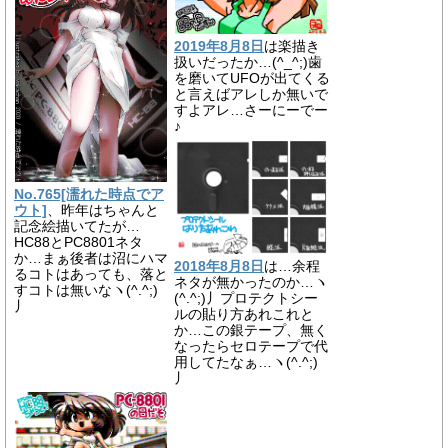
2019年8月8日
は楽描き
扱いだったか…(^_^;)歯
を磨いてUFOが出てくる
と言えばアレしか無いで
すよアレ…さーにーでー
♪
No.765[濡れた時点でア
ウト]
、昨年はちゃんと
記念絵描いてたが…
HC88とPC8801ネタ
か…まぁ後者は沼にハマ
2018年8月8日
は…余程
るコトはあっても、落と
ネタが無かったのか…ヽ
すコトは無いなヽ(^.^;)
(^.^;)丿プロテクトシー
丿
ルの貼り方あれこれと
か…この銀テープ、無く
なったらセロテープで代
用してたなぁ…ヽ(^.^;)
丿