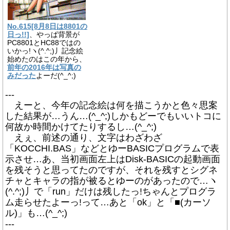
No.615[8月8日は8801の
日っ!!]
、やっぱ背景が
PC8801とHC88ではの
いかっ!ヽ(^.^;)丿記念絵
始めたのはこの年から、
前年の2016年は写真の
みだった
よーだ(^_^;)
---
えーと、今年の記念絵は何を描こうかと色々思案
した結果が…うん…(^_^;)しかもどーでもいいトコに
何故か時間かけてたりするし…(^_^;)
えぇ、前述の通り、文字はわざわざ
「KOCCHI.BAS」などとゆーBASICプログラムで表
示させ…あ、当初画面左上はDisk-BASICの起動画面
を残そうと思ってたのですが、それを残すとシグネ
チャとキャラの指が被るとゆーのがあったので…ヽ
(^.^;)丿で「run」だけは残したっ!ちゃんとプログラ
ム走らせたよーっ!って…あと「ok」と「■(カーソ
ル)」も…(^_^;)
---