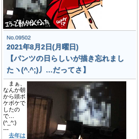
No.09502
2021年8月2日(月曜日)
【パンツの日らしいが描き忘れまし
たヽ(^.^;)丿…だってさ】
まぁ、
なんか朝
から頭ボ
ケボケで
したの
で…
(^_^;)
---
去年は