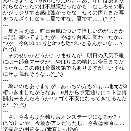
んのちょっとの外出だったのに…あ、汗にはあまり
ならなかったのは不思議だったかも…むしろその肌
がジリジリする感は強かったな…セミの声もまた耳
をつんざくしなぁ…夏ですな、夏ですよ…(^_^;)
---
夏と言えば、昨日台風について怪しいのが…とか
日記に書いてましたが、やはり台風に変わったか…
つか、今9,10,11号と3つも近づいとるんかいな…ヽ
(^.^;)丿
そのせいかどうか判りませんが、明日の天気予報
には一部傘マークが…やはりこの晴れは今日までだ
ったか…この後は台風次第でもありますが、いずれ
にせよ荒れそうな…(^_^;)
---
暑いのもありますが、あっちの方ものぉ…地元が3
桁いきましたからなぁ…9月から予定通りにコトは再
開出来るんだろうか?スゴく不安になってきてるんだ
が…(^_^;)
---
さ、今夜もまた独り言オンステージになるか?ヽ
(^.^;)丿いや、今朝がアレだったし、今夜は素直に…
楽描きの用意を…(素直にっ!?w)