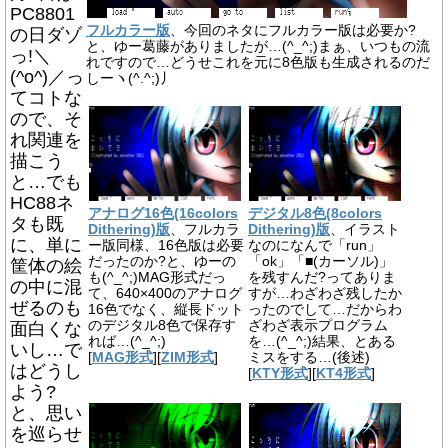
PC8801
フルカラー版
、今回のネタにフルカラー版は必要か?
の日ダゾ
と、ゆー葛藤がありましたが…(^_^;)まぁ、いつもの流
っ!＼
れですので…どうせこれを元に8色版も生成されるのだ
(^o^)／っ
しーヽ(^.^;)丿
てコトな
ので、そ
れ関連を
描こう
と…でも
HC88ネ
アナログ16色(16colors
デジタル8色(8colors
タも既
Dithering)版
、フルカラ
Dithering)版
、イラスト
に、単に
ー版同様、16色版は必要
なのになんで「run」
だったのか?と、ゆーの
「ok」「■(カーソル)」
筐体の絵
も(^_^;)MAG形式だっ
を残すんだ?ってありま
の中に混
て、640×400のアナログ
すが…わざわざ残したか
ぜるのも
16色でなく、縦長ドット
ったのでして…だからわ
のデジタル8色で保存す
ざわざ表示プログラム
面白くな
れば…(^_^;)
を…(^_^;)結果、とある
いし…で
[
MAG形式
][
ZIM形式
]
ミスをする…(後述)
はどうし
[
KTY形式
][
KT4形式
]
よう?
と、思い
を巡らせ