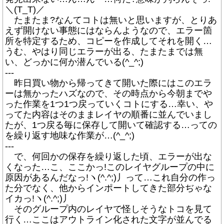
＼(T_T)／
たまたま?なんてコトは無いと思いますが、とりあ
えず開けない事態にはならんようなので、エラー箇
所を特定するため、コピーを作成してそれを開く…
うむ、やはり同じエラーが出る、たまたまでは無
い、どっかに何か潜んでいる(^_^;)
---
昨日買い物から帰ってきて開いた際にはこのエラ
ーは無かったハズなので、その時点から今朝までや
った作業を1つ1つ戻っていくコトにする…幸い、や
ってた内容はそのままレイヤの順番に並んでいまし
たが、1つ戻る毎に保存して開いて確認する…っての
を繰り返す地味な作業が…(^_^;)
---
で、何回かの保存を繰り返した頃、エラーが出な
くなった…こ、ここかっ!このレイヤグループの中に
原因があるんだなっ!ヽ(^.^;)丿って…これ自分の作っ
た分でなく、他からインポートしてきた部分ぢゃな
イカっ!ヽ(^.^;)丿
そのグループ内のレイヤで怪しそうなトコを見て
行く…ここはアウトライン化された文字が並んでる