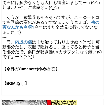
周囲には多少なりとも人目も御座いましてーヽ(^.^;)
丿ほ…いや、ご遠慮と…(^_^;)
---
そうか、紫陽花もそろそろですが、こーゆートコ
でも季節の変化があるですなぁ…そう言えば、
梅の
実なんかも今頃?
今年はまだ全然見に行ってないな
ぁ…(^_^;)
---
尚、
内股の傷
はまだ治っておりませぬヽ(^.^;)丿可
動部分だし、衣服で隠れるし、座ってると椅子と当
る部分だで、傷口が乾き難い(カサブタになり難い)の
ですよーヽ(^.^;)丿
【今日のYumenote(ゆめのて)】
【BGM:なし】