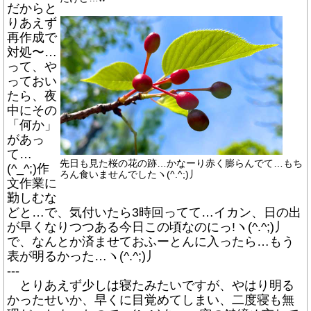
だからと
りあえず
再作成で
対処〜…
って、や
っておい
たら、夜
中にその
「何か」
があっ
て…
先日も見た桜の花の跡…かなーり赤く膨らんでて…もち
(^_^;)作
ろん食いませんでしたヽ(^.^;)丿
文作業に
勤しむな
どと…で、気付いたら3時回ってて…イカン、日の出
が早くなりつつある今日この頃なのにっ!ヽ(^.^;)丿
で、なんとか済ませておふーとんに入ったら…もう
表が明るかった…ヽ(^.^;)丿
---
とりあえず少しは寝たみたいですが、やはり明る
かったせいか、早くに目覚めてしまい、二度寝も無