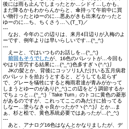
後には雨も止んでしまったとか…シドイ…しかも、
まだ降るかもわからんからと、傘持って午前中に買
い物行ったとゆーのに…悪あがきも出来なかったと
ゆーのに…ち、ちくさう…＼(T_T)／
---
なお、今年のこの辺りは、来月4日辺りが入梅のよ
ーです、例年よりは早いらしいです…(^_^;)
---
えーと、ではいつものお話しを…(^_^;)
前回もそうでした
が、16色のパレットが…今回も
やはり苦労する結果に…(^_^;)色多すぎヽ(^.^;)丿
JKの髪とか、背後にコッソリ1人だけいる五月病君
のパレットを拾おうとすると、どうしても足らず
で、グレーを犠牲にすると梅雨君達が青みがかって
しまうとゆーのがあり(^_^;)この辺をどう調節するか
でちょっと…(^_^;)「Take Turn」のトコに黄色の菱形
があるのですが、これってここの為だけに拾ってる
しなー…塗らなきゃ良かったか?ヽ(^.^;)丿とか…ま
ぁ、杉と桧で、黄色系統必要ではあったが…(^_^;)
---
あと、アナログ16色はなんとかなりましたが、デ