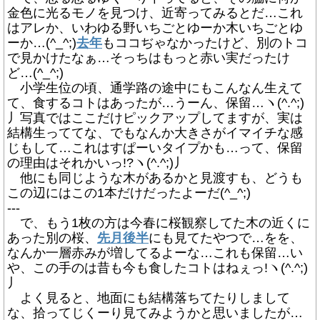
金色に光るモノを見つけ、近寄ってみるとだ…これ
はアレか、いわゆる野いちごとゆーか木いちごとゆ
ーか…(^_^;)
去年
もココぢゃなかったけど、別のトコ
で見かけたなぁ…そっちはもっと赤い実だったけ
ど…(^_^;)
小学生位の頃、通学路の途中にもこんなん生えて
て、食するコトはあったが…うーん、保留…ヽ(^.^;)
丿写真ではここだけピックアップしてますが、実は
結構生っててな、でもなんか大きさがイマイチな感
じもして…これはすぱーいタイプかも…って、保留
の理由はそれかいっ!?ヽ(^.^;)丿
他にも同じような木があるかと見渡すも、どうも
この辺にはこの1本だけだったよーだ(^_^;)
---
で、もう1枚の方は今春に桜観察してた木の近くに
あった別の桜、
先月後半
にも見てたやつで…をを、
なんか一層赤みが増してるよーな…これも保留…い
や、この手のは昔も今も食したコトはねぇっ!ヽ(^.^;)
丿
よく見ると、地面にも結構落ちてたりしまして
な、拾ってじくーり見てみようかと思いましたが…