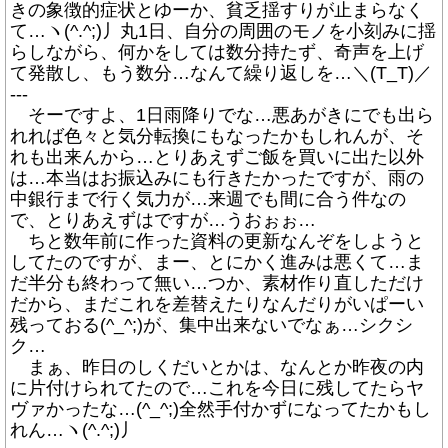
きの象徴的症状とゆーか、貧乏揺すりが止まらなく
て…ヽ(^.^;)丿丸1日、自分の周囲のモノを小刻みに揺
らしながら、何かをしては数分持たず、奇声を上げ
て発散し、もう数分…なんて繰り返しを…＼(T_T)／
---
そーですよ、1日雨降りでな…悪あがきにでも出ら
れれば色々と気分転換にもなったかもしれんが、そ
れも出来んから…とりあえずご飯を買いに出た以外
は…本当はお振込みにも行きたかったですが、雨の
中銀行まで行く気力が…来週でも間に合う件なの
で、とりあえずはですが…うおぉぉ…
ちと数年前に作った資料の更新なんぞをしようと
してたのですが、まー、とにかく進みは悪くて…ま
だ半分も終わって無い…つか、素材作り直しただけ
だから、まだこれを差替えたりなんだりがいぱーい
残っておる(^_^;)が、集中出来ないでなぁ…シクシ
ク…
まぁ、昨日のしくだいとかは、なんとか昨夜の内
に片付けられてたので…これを今日に残してたらヤ
ヴァかったな…(^_^;)全然手付かずになってたかもし
れん…ヽ(^.^;)丿