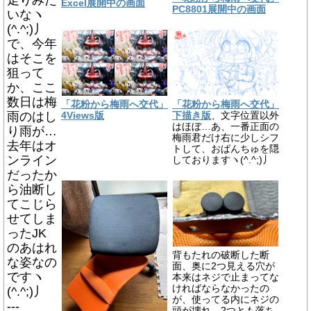
走りみた
Excel展開中の画面
PC8801展開中の画面
いなヽ
(^.^;)丿
で、今年
はそこを
狙って
か、ここ
数日は梅
「花粉から梅雨へ交代」
「花粉から梅雨へ交代」
雨のはし
4Views版
下描き版
、文字位置以外
はほぼ…あ、一番正面の
り雨が…
梅雨君だけ右に少しシフ
去年はオ
トして、おぱんちゅを隠
ンライン
しておりますヽ(^.^;)丿
だったか
ら油断し
てこじら
せてしま
ったJK
のあはれ
背もたれの破断した断
な姿なの
面、奥に2つ見える穴が
ですヽ
本来はネジで止まってな
ければならなかったの
(^.^;)丿
が、使ってる内にネジの
---
頭が壊れ、2つとも落ち