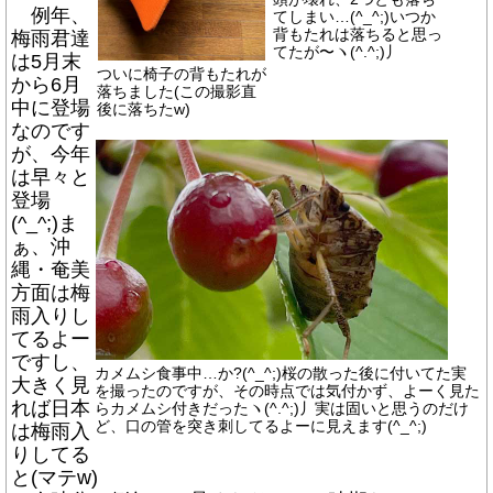
例年、
てしまい…(^_^;)いつか
背もたれは落ちると思っ
梅雨君達
てたが〜ヽ(^.^;)丿
は5月末
ついに椅子の背もたれが
から6月
落ちました(この撮影直
中に登場
後に落ちたw)
なのです
が、今年
は早々と
登場
(^_^;)ま
ぁ、沖
縄・奄美
方面は梅
雨入りし
てるよー
ですし、
カメムシ食事中…か?(^_^;)桜の散った後に付いてた実
大きく見
を撮ったのですが、その時点では気付かず、よーく見た
れば日本
らカメムシ付きだったヽ(^.^;)丿実は固いと思うのだけ
ど、口の管を突き刺してるよーに見えます(^_^;)
は梅雨入
りしてる
と(マテw)