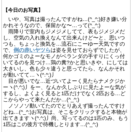
【今日のお写真】
いや、写真は撮ったんですがね…(^_^;)好き嫌い分
かれそうなので、保留かな〜…って(^_^;)
雨降りで室内もジメジメしてて、表もジメジメだ
し、空気の入れ換えなんて出来んけど〜と、思いつ
つも、ちょっと換気を…流石にこーゆー天気ですの
で、
例の赤いヤツら
は姿を見せておらずでしたが、
何かゴミのよーなモノがベランダの手すりにくっ付
いてるのを見つけ…鶏の糞?かと思いきや、にしては
大きいし、色も少々違うと思ってたら、なんかそれ
が動いてて…ヽ(^.^;)丿
目が悪いでな…近づいてよーく見たらナメクジか
ーヽ(^.^;)丿をー、なんか久しぶりに見たよーな気が
するし、よくよく見ると1匹だけでなく2匹おる…ど
こからやって来たんだか…(^_^;)
ノソノソ動いてたのでとりあえず撮ったんですけ
どね…(^_^;)お写真は、そこをクリックすると本物が
出てきますヽ(^.^;)丿尚、写ってるのは1匹のみ、もう
1匹はこの後方で待機しとります…(^_^;)