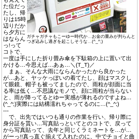
た位だっ
たし、帰
りは15時
辺りだか
ら夕方に
ガチャガチャもこーゆー時代か…お金の重みが判らんと
はならん
つぎ込みし過ぎを起こしそうな…(^_^;)
っ!って
コトで、
一度は手にした折り畳み傘を下駄箱の上に置いて出
かける…今思えば…あぁ…＼(T_T)／
まぁ、そんな大雨にならんかったから良かった
が…あと、ヤッケっぽいの着てたし、顔はマスクし
て眼鏡、帽子も被ってましたので、雨粒が顔面に当
る率は低く…不思議なモノで、顔に雨粒が当らない
と、雨が降ってるとゆー実感が薄れるのですよね…
(^_^;)実際には結構濡れちゃってるのに…(^_^;)
---
で、出先ではいつも通りの作業を行い、帰り際に
身分証を貰い…写真貼っといてとのコトで、戻って
から写真貼って、去年と同じくラミネートを…が…
がーっ!!真っ直ぐ揃えて入れたのに、中でチョイと曲