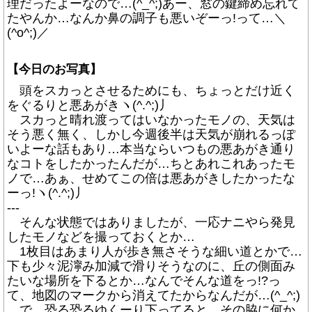
理だったよーなので…(^_^;)あー、窓の鍵締め忘れて
たやんか…なんか鼻の調子も悪いぞーっ!って…＼
(^o^;)／
【今日のお写真】
頭をスカっとさせるためにも、ちょっとだけ近く
をぐるりと悪あがきヽ(^.^;)丿
スカっと晴れ渡ってはいなかったモノの、天気は
そう悪く無く、しかし今週後半は天気が崩れるっぽ
いよーな話もあり…本当ならいつもの悪あがき通り
なコトをしたかったんだが…ちとあれこれあったモ
ノで…あぁ、せめてこの倍は悪あがきしたかったな
ーっ!ヽ(^.^;)丿
---
そんな状態ではありましたが、一応ナニやら発見
したモノなどを撮っておくとか…
1枚目はあまり人が歩き無さそうな細い道とかで…
下も少々泥濘み加減で滑りそうなのに、丘の側面み
たいな場所を下るとか…なんでそんな道をっ!?っ
て、地図のマークから消えてたからなんだが…(^_^;)
で、恐る恐るゆくーり下ってると、その脇に何か