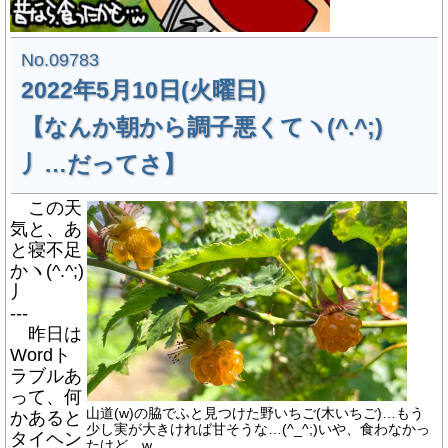
No.09783
2022年5月10日(火曜日)
【なんか朝から調子悪くてヽ(^.^;)
丿…だってさ】
この天
気と、あ
と寝不足
かヽ(^.^;)
丿
---
昨日は
Wordト
ラブルあ
って、何
山道(w)の脇でふと見つけた野いちご(木いちご)…もう
かあると
少し実が大きければ甘そうな…(^_^;)いや、食わなかっ
タイヘン
たけど…w