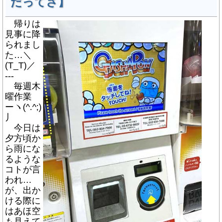
だってさ】
帰りは
見事に降
られまし
た…＼
(T_T)／
---
毎週木
曜作業
ーヽ(^.^;)
丿
今日は
夕方頃か
ら雨にな
るような
コトが言
われ…
が、出か
ける際に
はあほ空
も見えて