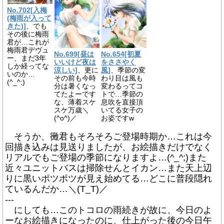
No.702[入梅
(梅雨が入って
きた)]
、でも
その後に梅雨
君が…これが
梅雨君デヴュ
No.699[昼は
No.654[初夏
ー、まだ3年
いいけど夜は
をささやく
しか経ってな
涼しい]
、更に
風]
、季節の変
いのか…
その前も今時
わり目は風も
(^_^;)
分は暑くなっ
変わるってコ
てたよーです
トで…季節の
な、薄着スケ
息吹を直接頂
スケ万歳＼
いてる女子の
(^o^)／
お姿ですw
そうか、黴君もそろそろご登場時期か…これは今
回描き込みは見送りましたが、お絵描きだけでなく
リアルでもご登場の季節になりますよ…(^_^;)また
近々ユニットバスは掃除せんとイカン…また天上辺
りに黒いポツポツが見え始めてる…どこに普段隠れ
ているんだか…＼(T_T)／
---
にしても…このトコロの雨続きが故に、今日のよ
ーなお絵描きになったのに、仕上がった後の今日午