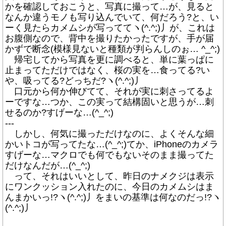
かを確認しておこうと、写真に撮って…が、見ると
なんか違うモノも写り込んでいて、何だろう?と、い
ーく見たらカメムシが写っててヽ(^.^;)丿が、これは
お腹側なので、背中を撮りたかったですが、手が届
かずで断念(模様見ないと種類が判らんしのぉ… ^_^;)
帰宅してから写真を更に調べると、単に葉っぱに
止まってただけではなく、桜の実を…食ってる?い
や、吸ってる?どっちだ?ヽ(^.^;)丿
口元から何か伸びてて、それが実に刺さってるよ
ーですな…つか、この実って結構固いと思うが…刺
せるのか?すげーな…(^_^;)
---
しかし、何気に撮っただけなのに、よくそんな細
かいトコが写ってたな…(^_^;)てか、iPhoneのカメラ
すげーな…マクロでも何でもないそのまま撮ってた
だけなんだが…(^_^;)
って、それはいいとして、昨日のナメクジは表示
にワンクッション入れたのに、今日のカメムシはま
んまかいっ!?ヽ(^.^;)丿をまいの基準は何なのだっ!?ヽ
(^.^;)丿