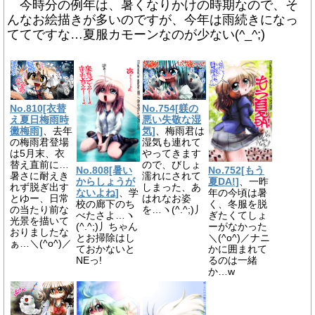
今時分の例年は、暑くなりかけの時期なので、そ
んなお絵描きが多いのですが、今年は雨続きになっ
ててですな…夏服カモーンなのが少ない(^_^;)
No.810[衣替
No.754[躾の
え夏日梅雨時
悪い失敬な湿
黴梅雨]
、去年
気]
、梅雨君は
の梅雨君登場
湿気も連れて
は5月末、衣
やってきます
替え直前に…
ので、びしょ
No.808[暑い
No.752[もう
暑さに耐えき
濡れにされて
からしょうが
夏DA!]
、一昨
れず脱ぎ出す
しまった、あ
ないよね]
、学
年の今頃は暑
とゆー、日常
はれなお姿
校の廊下のち
く、冬服を脱
の当たり前な
を…ヽ(^.^;)丿
べたさよ…ヽ
ぎたくてしょ
光景を描いて
(^.^;)丿ちゃん
ーがなかった
おりましたな
とお掃除はし
＼(^o^)／ナニ
ぁ…＼(^o^)／
ておかないと
かに囲まれて
NEっ!
るのは一緒
か…w