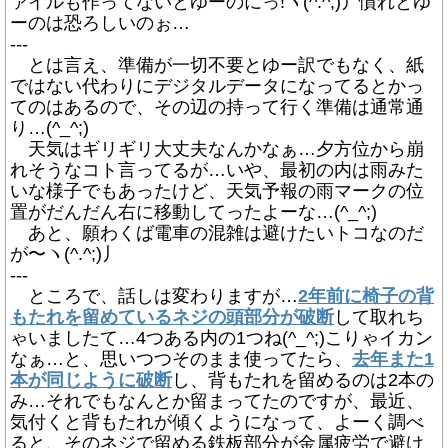
ァイルも作ってないとゆーのにっ!ヽ(^.^;)丿慣れとゆ
ーのは恐ろしいのぉ…
---
とは言え、準備が一切不要とゆー訳でもなく、紙
ではない代わりにデジタルデータになってるとかっ
てのはあるので、その辺の持って行く準備は通常通
り…(^_^;)
天気はギリギリ大丈夫なんかなぁ…夕方位から崩
れそうなコト言ってるが…いや、最初の内は雨みた
いな様子でもあったけど、天気予報の雨マークの位
置がだんだん右に移動してったよーな…(^_^;)
あと、願わくば電車の混雑は避けたいトコなのだ
が〜ヽ(^.^;)丿
---
ところで、話しは変わりますが…
2年前に椅子の背
もたれを留めているネジの頭部分が破断
して取れち
ゃいましたて…4つある内の1つね(^_^;)こりゃイカン
なぁ…と、思いつつそのまま使ってたら、
去年また1
本が同じように破断
し、背もたれを留めるのは2本の
み…それでもなんとか留まってたのですが、最近、
気付くと背もたれが傾くようになって、よーく調べ
ると、そのネジで留める鉄板部分が金属疲労で避け