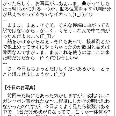
がったらしく、お写真が…あぁ…ま、曲がってしも
たっ!明らかに判る…つか、貼る位置を示す印刷部分
が見えちゃってるぢゃなイカっ＼(T_T)／ひー
---
ままま、まぁ…そそそ、そんな極端に曲がってる
訳ではないから…が…く、くそう…なんで中で曲が
ったんだよぉ…＼(T_T)／
熱をかけるからねぇ…それもあって、接着剤とか
で仮止めってせずにやっちゃったのが敗因と言えば
敗因なんですが…ま、まぁこれを使うのはここに来
た時だけだから…(^_^;)でも悔しいw
---
さ、今日もちょっとだけしくだいあるから…とっ
とと済ませましょうか…(^_^;)
【今日のお写真】
前回来た時にもあった気がしますが、改札出口に
ガシャポン置かれたな〜…程度にしかその時は思わ
なかったのですが、今日よくよく見たら複数台ある
中で、1台だけ形状が異なってて…こりゃ一体何や?