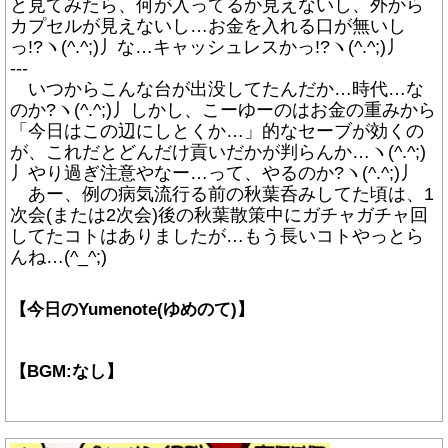
と見てみたら、何が入ってるか見えないし、外から
カプセルが見えないし…お金を入れる口が無いし
っ!?ヽ(^.^;)丿な…キャッシュレスかっ!?ヽ(^.^;)丿
---
いつからこんな台が出没してたんだか…時代…な
のか?ヽ(^.^;)丿しかし、こーゆーのはお金の重みから
「今日はこの辺にしとくか…」的なセーブが効くの
が、これだとどんだけ貢いだかが判らんか…ヽ(^.^;)
丿やり過ぎ注意やなー…って、やるのか?ヽ(^.^;)丿
あー、例の病気流行る前の秋葉呑みしてた頃は、1
次会(または2次会)後の秋葉散策中にガチャガチャ回
してたコトはありましたが…もう長いコトやっとら
んね…(^_^;)
【今日のYumenote(ゆめのて)】
【BGM:なし】