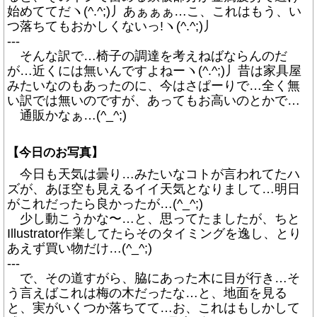
始めててだヽ(^.^;)丿あぁぁぁ…こ、これはもう、い
つ落ちてもおかしくないっ!ヽ(^.^;)丿
---
そんな訳で…椅子の調達を考えねばならんのだ
が…近くには無いんですよねーヽ(^.^;)丿昔は家具屋
みたいなのもあったのに、今はさぱーりで…全く無
い訳では無いのですが、あってもお高いのとかで…
通販かなぁ…(^_^;)
【今日のお写真】
今日も天気は曇り…みたいなコトが言われてたハ
ズが、あほ空も見えるイイ天気となりまして…明日
がこれだったら良かったが…(^_^;)
少し動こうかな〜…と、思ってたましたが、ちと
Illustrator作業してたらそのタイミングを逸し、とり
あえず買い物だけ…(^_^;)
---
で、その道すがら、脇にあった木に目が行き…そ
う言えばこれは梅の木だったな…と、地面を見る
と、実がいくつか落ちてて…お、これはもしかして