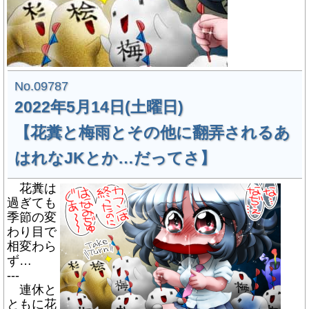
No.09787
2022年5月14日(土曜日)
【花糞と梅雨とその他に翻弄されるあ
はれなJKとか…だってさ】
花糞は
過ぎても
季節の変
わり目で
相変わら
ず…
---
連休と
ともに花