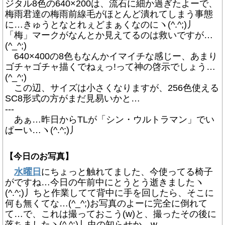
ジタル8色の640×200は、流石に細か過ぎたよーで、
梅雨君達の梅雨前線毛がほとんど潰れてしまう事態
に…きゅうとなとれぇどまぁくなのにヽ(^.^;)丿
「梅」マークがなんとか見えてるのは救いですが…
(^_^;)
640×400の8色もなんかイマイチな感じー、あまり
ゴチャゴチャ描くでねぇっ!って神の啓示でしょう…
(^_^;)
この辺、サイズは小さくなりますが、256色使える
SC8形式の方がまだ見易いかと…
---
あぁ…昨日からTLが「シン・ウルトラマン」でい
ぱーい…ヽ(^.^;)丿
【今日のお写真】
水曜日
にちょっと触れてました、今使ってる椅子
がですね…今日の午前中にとうとう逝きましたヽ
(^.^;)丿ちと作業してて背中に手を回したら、そこに
何も無くてな…(^_^;)お写真のよーに完全に倒れて
て…で、これは撮っておこう(w)と、撮ったその後に
落ちましたヽ(^.^;)丿虫の知らせか…w