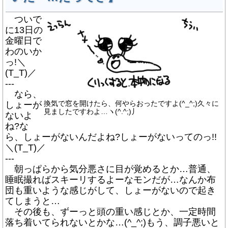
ついで
に13日の
金曜日で
わのいか
っ!＼
(T_T)／
---
なら、
しょーが
換気で窓を開けたら、何やらおったですよ(^_^;)久々に
見ましたですわよ…ヽ(^.^;)丿
ないよ
ね?な
ら、しょーがないんだよね?しょーがないってのっ!!
＼(T_T)／
---
朝っぱらから気分悪さに目が覚めるとか…普通、
睡眠撮ればスキーリするよーなモンだが…なんか布
団も重いような感じがして、しょーがないので起き
てしまうと…
その後も、ずーっと頭の重い感じとか、一定時間
落ち着いてられないとかな…(^_^;)もう、調子悪いと