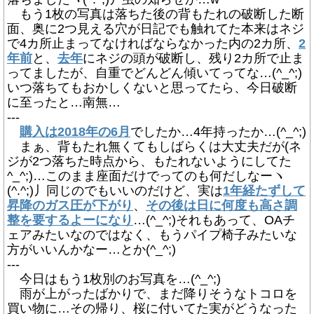
もう1枚の写真は落ちた後の背もたれの破断した断
面、奥に2つ見える穴が日記でも触れてた本来はネジ
で4カ所止まってなければならなかった内の2カ所、
2
年前
と、
去年
にネジの頭が破断し、残り2カ所で止ま
ってましたが、自重でどんどん傾いてってな…(^_^;)
いつ落ちてもおかしくないと思ってたら、今日破断
に至ったと…南無…
---
購入は2018年の6月
でしたか…4年持ったか…(^_^;)
まぁ、背もたれ無くてもしばらくは大丈夫だが(ネ
ジが2つ落ちた時点から、もたれないようにしてた
^_^;)…このまま座面だけでってのも何だしなーヽ
(^.^;)丿同じのでもいいのだけど、実は
1年経たずして
昇降のガス圧が下がり
、
その後は日に何度も高さ調
整を要するよーになり
…(^_^;)それもあって、OAチ
ェアみたいなのではなく、もうパイプ椅子みたいな
方がいいんかなー…とか(^_^;)
---
今日はもう1枚別のお写真を…(^_^;)
雨が上がったばかりで、まだ降りそうなトコロを
買い物に…その帰り、桜に付いてた実がどうなった