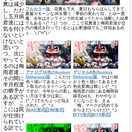
糞は減少
フルカラー版
、花糞も下火、夏日もちらほらしてきて、
し、ただ
夏服カモーンなJKを襲う「季節の変わり目」とゆー悪
し五月病
魔、去年はオンラインで外出減ってたから油断した結果
君達には
でもあるヽ(^.^;)丿つか、ここで花糞達と梅雨君達が交
代の儀式を行っているとはお釈迦様でもご存知あるめ
気を付け
ぇ…＼(^o^)／
ないとい
けないと
思いつ
つ、次に
やってく
るのは梅
雨君達…
アナログ16色(16colors
デジタル8色(8colors
Dithering)版
、こんだけ
Dithering)版
、やはり細
その間に
色々描いてあるとパレッ
かく色々描いてあると8
半月程度
ト取るのもタイヘンなの
色化変換は難しい(^_^;)
の猶予が
ですが、今年からの新し
梅雨君の頭にある梅雨前
い方法で多少は楽に…
線毛(w)も、わややなコ
ある訳で
(^_^;)でもちょっと悩ま
トになっとる…まぁ
すが、こ
された…(^_^;)
「梅」マークが読めてる
こには罠
[
MAG形式
][
ZIM形式
]
からまだいいけど(^_^;)
が仕掛け
[
KTY形式
][
KT4形式
]
られてい
る訳でし