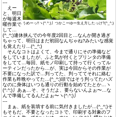
---
えー
と、明日
が毎週木
うめーっ!!ヽ(^.^;)丿つかこーゆー生え方したっけ?(^_^;)
曜作業で
して…
(^_^;)連休挟んでの今年度2回目と…なんか開き過ぎ
ちゃって、明日はまだ初回なんぢゃね?みたいな感覚
も覚えたり…(^_^;)
そんなコトはよくて、今まで通りにその準備など
をしていましたが、ふと気が付くとプリンタの準備
をしてて…毎回、紙モノ印刷して持って行くってル
ーティンだったから…が、実は今回からその作業が
不要になった訳で…判ってた、判っててそれに絡む
作業も昨晩やってた…(^_^;)頭ではそう判ってたハズ
なのに身体はいつも通りの行動を始めてたとか…ヽ
(^.^;)丿あぁ…そ、そうだよ、要らないんよぉ〜…な
んで準備してるんだよぉ〜ヽ(^.^;)丿
---
まぁ、紙を装填する前に気付きましたが…(^_^;)そ
もそもだ、不要となったコトで、印刷する対象のフ