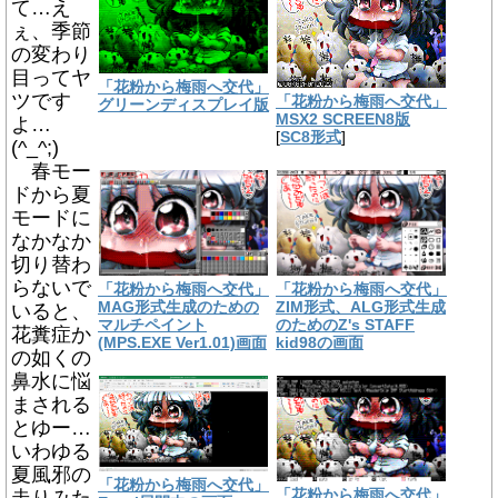
て…え
ぇ、季節
の変わり
目ってヤ
「花粉から梅雨へ交代」
ツです
「花粉から梅雨へ交代」
グリーンディスプレイ版
MSX2 SCREEN8版
よ…
[
SC8形式
]
(^_^;)
春モー
ドから夏
モードに
なかなか
切り替わ
らないで
「花粉から梅雨へ交代」
「花粉から梅雨へ交代」
MAG形式生成のための
ZIM形式、ALG形式生成
いると、
マルチペイント
のためのZ's STAFF
花糞症か
(MPS.EXE Ver1.01)画面
kid98の画面
の如くの
鼻水に悩
まされる
とゆー…
いわゆる
夏風邪の
「花粉から梅雨へ交代」
「花粉から梅雨へ交代」